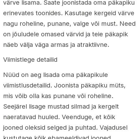
värve lisama. Saate joonistada oma päkapiku
erinevates toonides. Kasutage kergeid värve
nagu roheline, punane, valge või must. Need
on jõuludele omased värvid ja teie päkapik
näeb välja väga armas ja atraktiivne.
Viimistlege detailid
Nüüd on aeg lisada oma päkapikule
viimistlusdetailid. Joonista päkapiku müts,
mis võib olla kas punane või roheline.
Seejärel lisage mustad silmad ja kergelt
naeratavad huuled. Veenduge, et kõik
jooned oleksid selged ja puhtad. Vajadusel
kustutage kõik ebameeldivad jooned.