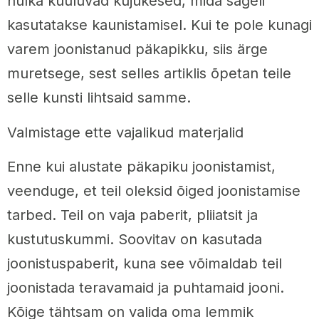
hulka kuuluvad kujukesed, mida sageli
kasutatakse kaunistamisel. Kui te pole kunagi
varem joonistanud päkapikku, siis ärge
muretsege, sest selles artiklis õpetan teile
selle kunsti lihtsaid samme.
Valmistage ette vajalikud materjalid
Enne kui alustate päkapiku joonistamist,
veenduge, et teil oleksid õiged joonistamise
tarbed. Teil on vaja paberit, pliiatsit ja
kustutuskummi. Soovitav on kasutada
joonistuspaberit, kuna see võimaldab teil
joonistada teravamaid ja puhtamaid jooni.
Kõige tähtsam on valida oma lemmik