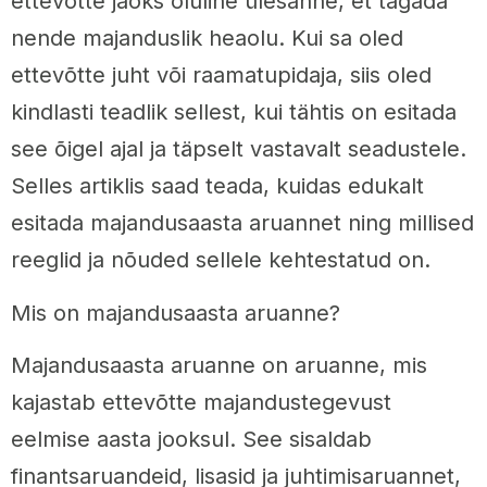
ettevõtte jaoks oluline ülesanne, et tagada
nende majanduslik heaolu. Kui sa oled
ettevõtte juht või raamatupidaja, siis oled
kindlasti teadlik sellest, kui tähtis on esitada
see õigel ajal ja täpselt vastavalt seadustele.
Selles artiklis saad teada, kuidas edukalt
esitada majandusaasta aruannet ning millised
reeglid ja nõuded sellele kehtestatud on.
Mis on majandusaasta aruanne?
Majandusaasta aruanne on aruanne, mis
kajastab ettevõtte majandustegevust
eelmise aasta jooksul. See sisaldab
finantsaruandeid, lisasid ja juhtimisaruannet,