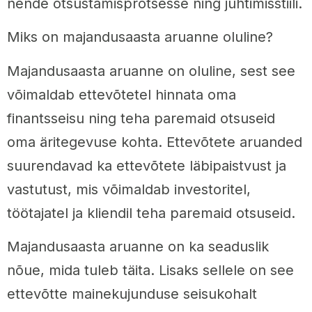
nende otsustamisprotsesse ning juhtimisstiili.
Miks on majandusaasta aruanne oluline?
Majandusaasta aruanne on oluline, sest see
võimaldab ettevõtetel hinnata oma
finantsseisu ning teha paremaid otsuseid
oma äritegevuse kohta. Ettevõtete aruanded
suurendavad ka ettevõtete läbipaistvust ja
vastutust, mis võimaldab investoritel,
töötajatel ja kliendil teha paremaid otsuseid.
Majandusaasta aruanne on ka seaduslik
nõue, mida tuleb täita. Lisaks sellele on see
ettevõtte mainekujunduse seisukohalt