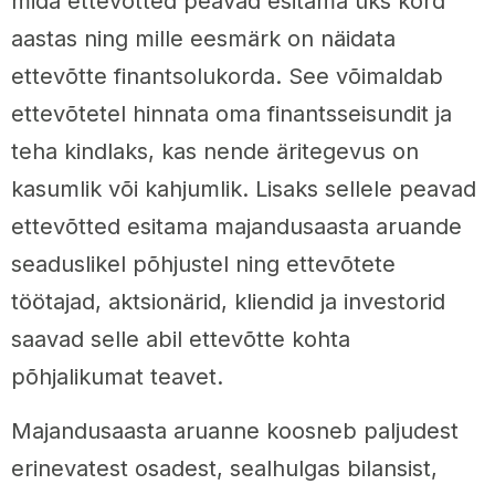
mida ettevõtted peavad esitama üks kord
aastas ning mille eesmärk on näidata
ettevõtte finantsolukorda. See võimaldab
ettevõtetel hinnata oma finantsseisundit ja
teha kindlaks, kas nende äritegevus on
kasumlik või kahjumlik. Lisaks sellele peavad
ettevõtted esitama majandusaasta aruande
seaduslikel põhjustel ning ettevõtete
töötajad, aktsionärid, kliendid ja investorid
saavad selle abil ettevõtte kohta
põhjalikumat teavet.
Majandusaasta aruanne koosneb paljudest
erinevatest osadest, sealhulgas bilansist,