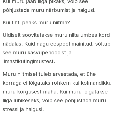
Kui muru jääb liiga pikaks, võib see
põhjustada muru närbumist ja haigusi.
Kui tihti peaks muru niitma?
Üldiselt soovitatakse muru niita umbes kord
nädalas. Kuid nagu eespool mainitud, sõltub
see muru kasvuperioodist ja
ilmastikutingimustest.
Muru niitmisel tuleb arvestada, et ühe
korraga ei lõigataks rohkem kui kolmandikku
muru kõrgusest maha. Kui muru lõigatakse
liiga lühikeseks, võib see põhjustada muru
stressi ja haigusi.