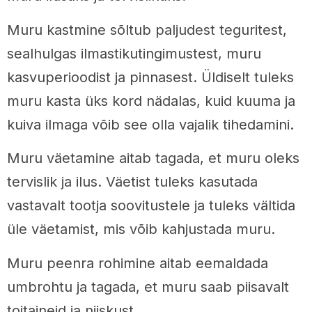
Muru kastmine sõltub paljudest teguritest,
sealhulgas ilmastikutingimustest, muru
kasvuperioodist ja pinnasest. Üldiselt tuleks
muru kasta üks kord nädalas, kuid kuuma ja
kuiva ilmaga võib see olla vajalik tihedamini.
Muru väetamine aitab tagada, et muru oleks
tervislik ja ilus. Väetist tuleks kasutada
vastavalt tootja soovitustele ja tuleks vältida
üle väetamist, mis võib kahjustada muru.
Muru peenra rohimine aitab eemaldada
umbrohtu ja tagada, et muru saab piisavalt
toitaineid ja niiskust.