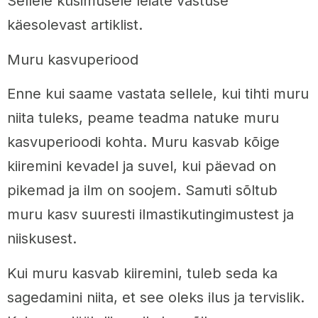
Sellele küsimusele leiate vastuse
käesolevast artiklist.
Muru kasvuperiood
Enne kui saame vastata sellele, kui tihti muru
niita tuleks, peame teadma natuke muru
kasvuperioodi kohta. Muru kasvab kõige
kiiremini kevadel ja suvel, kui päevad on
pikemad ja ilm on soojem. Samuti sõltub
muru kasv suuresti ilmastikutingimustest ja
niiskusest.
Kui muru kasvab kiiremini, tuleb seda ka
sagedamini niita, et see oleks ilus ja tervislik.