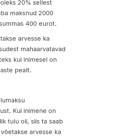
 oleks 20% sellest
juba maksnud 2000
t summas 400 eurot.
takse arvesse ka
sudest mahaarvatavad
ks kui inimesel on
aste pealt.
ulumaksu
ust. Kui inimene on
tulu oli, siis ta saab
 võetakse arvesse ka