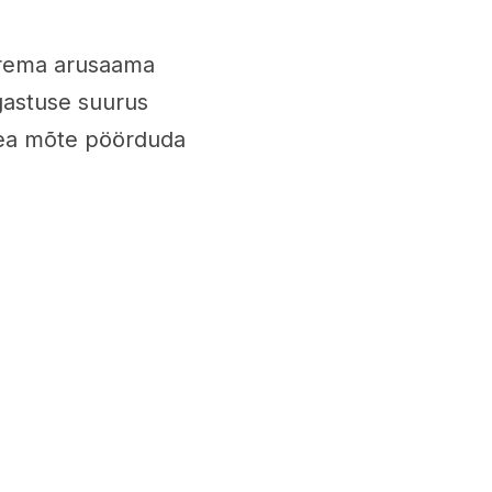
parema arusaama
agastuse suurus
i hea mõte pöörduda