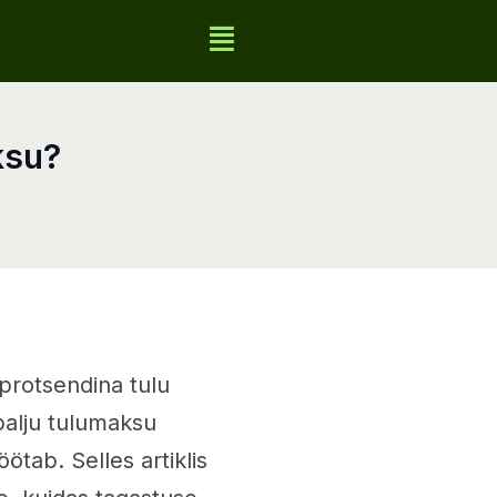
ksu?
protsendina tulu
 palju tulumaksu
ötab. Selles artiklis