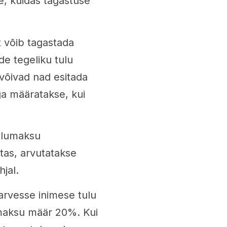
e, kuidas tagastuse
 võib tagastada
de tegeliku tulu
võivad nad esitada
ga määratakse, kui
ulumaksu
as, arvutatakse
jal.
rvesse inimese tulu
umaksu määr 20%. Kui