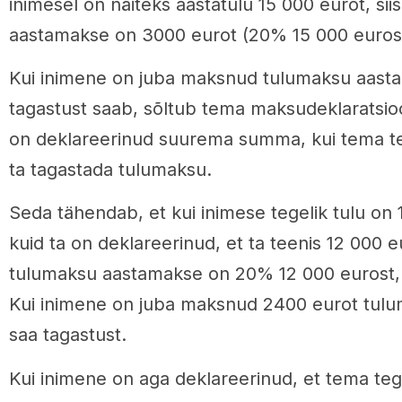
inimesel on näiteks aastatulu 15 000 eurot, si
aastamakse on 3000 eurot (20% 15 000 eurost
Kui inimene on juba maksnud tulumaksu aastama
tagastust saab, sõltub tema maksudeklaratsioo
on deklareerinud suurema summa, kui tema tegel
ta tagastada tulumaksu.
Seda tähendab, et kui inimese tegelik tulu on 
kuid ta on deklareerinud, et ta teenis 12 000 e
tulumaksu aastamakse on 20% 12 000 eurost,
Kui inimene on juba maksnud 2400 eurot tuluma
saa tagastust.
Kui inimene on aga deklareerinud, et tema teg