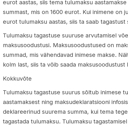
eurot aastas, siis tema tulumaksu aastamakse
summast, mis on 1600 eurot. Kui inimene on 
eurot tulumaksu aastas, siis ta saab tagastus
Tulumaksu tagastuse suuruse arvutamisel võe
maksusoodustusi. Maksusoodustused on mak
summad, mis vähendavad inimese makse. Näite
kolm last, siis ta võib saada maksusoodustust l
Kokkuvõte
Tulumaksu tagastuse suurus sõltub inimese t
aastamaksest ning maksudeklaratsiooni infosis
deklareerinud suurema summa, kui tema tegelik 
tagastada tulumaksu. Tulumaksu tagastamisel