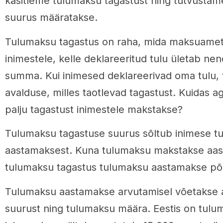
käsitleme tulumaksu tagastust ning tutvustam
suurus määratakse.
Tulumaksu tagastus on raha, mida maksuamet
inimestele, kelle deklareeritud tulu ületab nen
summa. Kui inimesed deklareerivad oma tulu, 
avalduse, milles taotlevad tagastust. Kuidas a
palju tagastust inimestele makstakse?
Tulumaksu tagastuse suurus sõltub inimese t
aastamaksest. Kuna tulumaksu makstakse aast
tulumaksu tagastus tulumaksu aastamakse põh
Tulumaksu aastamakse arvutamisel võetakse a
suurust ning tulumaksu määra. Eestis on tul