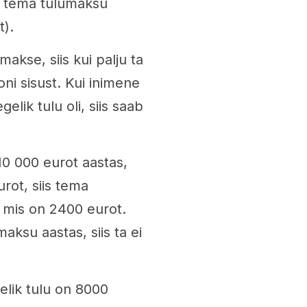
is tema tulumaksu
).
kse, siis kui palju ta
ni sisust. Kui inimene
ik tulu oli, siis saab
10 000 eurot aastas,
urot, siis tema
 mis on 2400 eurot.
ksu aastas, siis ta ei
elik tulu on 8000