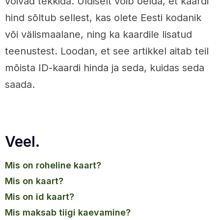
võivad tekkida. Üldiselt võib öelda, et kaardi
hind sõltub sellest, kas olete Eesti kodanik
või välismaalane, ning ka kaardile lisatud
teenustest. Loodan, et see artikkel aitab teil
mõista ID-kaardi hinda ja seda, kuidas seda
saada.
Veel.
mis on roheline kaart?
mis on kaart?
mis on id kaart?
mis maksab tiigi kaevamine?