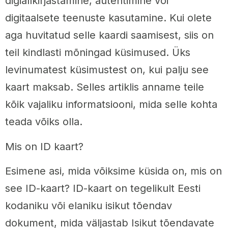
digiallkirjastamine, autentimine või
digitaalsete teenuste kasutamine. Kui olete
aga huvitatud selle kaardi saamisest, siis on
teil kindlasti mõningad küsimused. Üks
levinumatest küsimustest on, kui palju see
kaart maksab. Selles artiklis anname teile
kõik vajaliku informatsiooni, mida selle kohta
teada võiks olla.
Mis on ID kaart?
Esimene asi, mida võiksime küsida on, mis on
see ID-kaart? ID-kaart on tegelikult Eesti
kodaniku või elaniku isikut tõendav
dokument, mida väljastab Isikut tõendavate