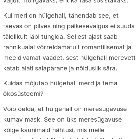
valjult möirgavaks, ent ka tasa sosistavaks.
Kui meri on hülgehall, tähendab see, et
taevas on pilves ning päikesevalgus ei suuda
täielikult läbi tungida. Sellest ajast saab
rannikualal võrreldamatult romantilisemat ja
meeldivamat vaadet, sest hülgehall merevett
katab alati salapärane ja nõiduslik sära.
Kuidas mõjutab hülgehall merd ja tema
ökosüsteemi?
Võib öelda, et hülgehall on meresügavuse
kumav mask. See on üks meresügavuse
kõige kaunimaid nähtusi, mis meile