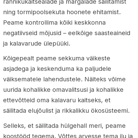
rannikukaitsealade ja märgalade säilitamist
ning tormipoolsekuta hoonete ehitamist.
Peame kontrollima kõiki keskkonna
negatiivseid mõjusid – eelkõige saasteaineid
ja kalavarude ülepüüki.
Kõigepealt peame sekkuma väikeste
asjadega ja keskenduma ka paljudele
väiksematele lahendustele. Näiteks võime
uurida kohalikke omavalitsusi ja kohalikke
ettevõtteid oma kalavaru kaitseks, et
säilitada elujõulist ja rikkalikku ökosüsteemi.
Selleks, et säilitada hülgehall meri, peame
koostööd tegema. Võttes arvesse tema ilu ja