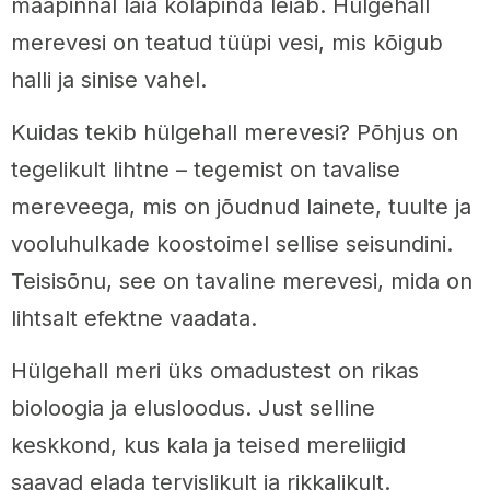
maapinnal laia kõlapinda leiab. Hülgehall
merevesi on teatud tüüpi vesi, mis kõigub
halli ja sinise vahel.
Kuidas tekib hülgehall merevesi? Põhjus on
tegelikult lihtne – tegemist on tavalise
mereveega, mis on jõudnud lainete, tuulte ja
vooluhulkade koostoimel sellise seisundini.
Teisisõnu, see on tavaline merevesi, mida on
lihtsalt efektne vaadata.
Hülgehall meri üks omadustest on rikas
bioloogia ja elusloodus. Just selline
keskkond, kus kala ja teised mereliigid
saavad elada tervislikult ja rikkalikult.