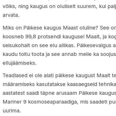
võiks, ning kaugus on oluliselt suurem, kui pa
arvata.
Miks on Päikese kaugus Maast oluline? See on
koosneb 99,8 protsendi kaugusel Maalt, ja k
seisukohalt on see elu allikas. Päikesevalgus a
kaudu toitu toota ja see annab meile ka sooju
ellujäämiseks.
Teadlased ei ole alati päikese kaugust Maalt t
määramiseks kasutatakse kaasaegseid tehnikai
aastatest saadi täpne arusaam Päikese kaugu
Mariner 9 kosmoseaparaadiga, mis saadeti pu
uurima.