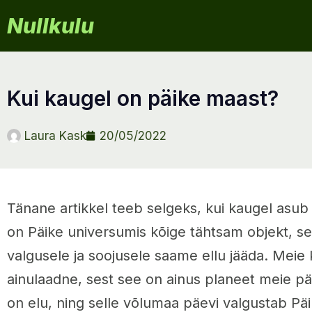
Nullkulu
kui kaugel on päike maast?
Laura Kask
20/05/2022
Tänane artikkel teeb selgeks, kui kaugel asub
on Päike universumis kõige tähtsam objekt, s
valgusele ja soojusele saame ellu jääda. Mei
ainulaadne, sest see on ainus planeet meie p
on elu, ning selle võlumaa päevi valgustab Päi