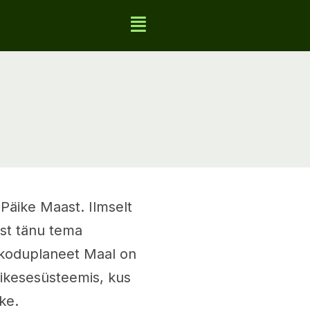
 Päike Maast. Ilmselt
est tänu tema
e koduplaneet Maal on
äikesesüsteemis, kus
ke.