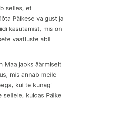
 selles, et
õõta Päikese valgust ja
idi kasutamist, mis on
ete vaatluste abil
on Maa jaoks äärmiselt
jus, mis annab meile
ega, kui te kunagi
 sellele, kuidas Päike