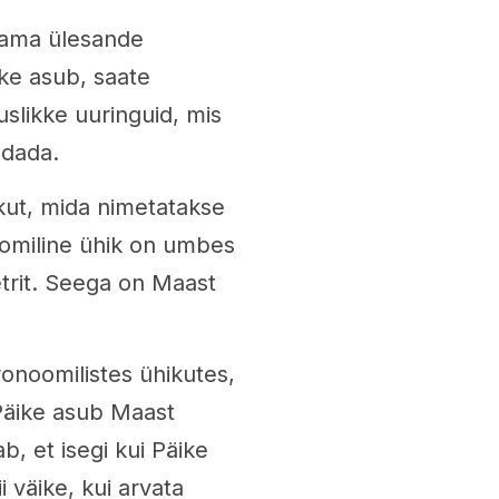
sama ülesande
äike asub, saate
slikke uuringuid, mis
ndada.
ut, mida nimetatakse
oomiline ühik on umbes
etrit. Seega on Maast
ronoomilistes ühikutes,
 Päike asub Maast
b, et isegi kui Päike
i väike, kui arvata