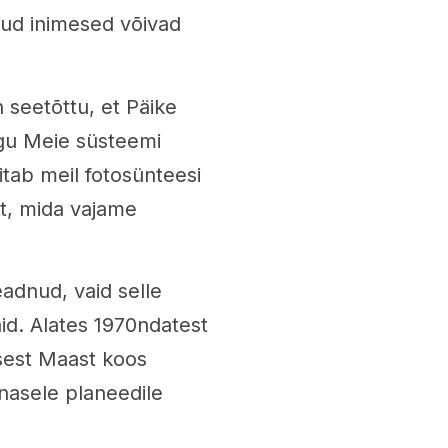
ljud inimesed võivad
 seetõttu, et Päike
ogu Meie süsteemi
itab meil fotosünteesi
st, mida vajame
eadnud, vaid selle
d. Alates 1970ndatest
sest Maast koos
nasele planeedile