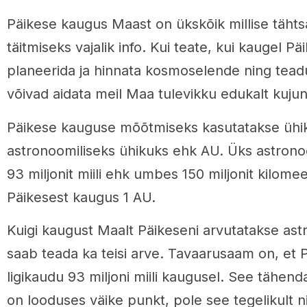
Päikese kaugus Maast on ükskõik millise täht
täitmiseks vajalik info. Kui teate, kui kaugel P
planeerida ja hinnata kosmoselende ning teadu
võivad aidata meil Maa tulevikku edukalt kuju
Päikese kauguse mõõtmiseks kasutatakse ühik
astronoomiliseks ühikuks ehk AU. Üks astron
93 miljonit miili ehk umbes 150 miljonit kilome
Päikesest kaugus 1 AU.
Kuigi kaugust Maalt Päikeseni arvutatakse ast
saab teada ka teisi arve. Tavaarusaam on, et
ligikaudu 93 miljoni miili kaugusel. See tähenda
on looduses väike punkt, pole see tegelikult ni