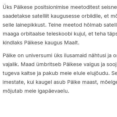
Üks Päikese positsionimise meetoditest seisneb
saadetakse satelliit kaugusesse orbiidile, et m
selle lainepikkust. Teine meetod hõlmab satelli
maaga orbitaalse teleskoobi kujul, et teha täps
kindlaks Päikese kaugus Maalt.
Päike on universumi üks ilusamaid nähtusi ja 
vajalik. Maad ümbritseb Päikese valgus ja soo
tugeva kaitse ja pakub meie elule elujõudu. Se
imestate, kui kaugel asub Päike maast, mõelge
mõjutab meie igapäevaelu.