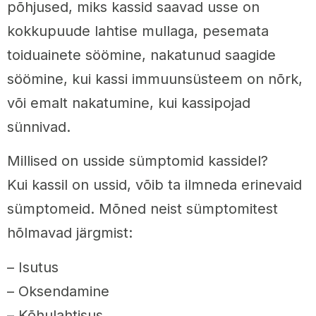
põhjused, miks kassid saavad usse on
kokkupuude lahtise mullaga, pesemata
toiduainete söömine, nakatunud saagide
söömine, kui kassi immuunsüsteem on nõrk,
või emalt nakatumine, kui kassipojad
sünnivad.
Millised on usside sümptomid kassidel?
Kui kassil on ussid, võib ta ilmneda erinevaid
sümptomeid. Mõned neist sümptomitest
hõlmavad järgmist:
– Isutus
– Oksendamine
– Kõhulahtisus