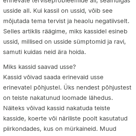
erinevate terviseprobleemide all, sealhulgas
usside all. Kui kassil on ussid, võib see
mõjutada tema tervist ja heaolu negatiivselt.
Selles artiklis räägime, miks kassidel esineb
ussid, millised on usside sümptomid ja ravi,
samuti kuidas neid ära hoida.
Miks kassid saavad usse?
Kassid võivad saada erinevaid usse
erinevatel põhjustel. Üks nendest põhjustest
on teiste nakatunud loomade lähedus.
Näiteks võivad kassid nakatuda teiste
kasside, koerte või näriliste poolt kasutatud
piirkondades, kus on mürkaineid. Muud