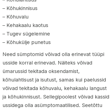
– Kõhukinnisus
– Kõhuvalu
– Kehakaalu kaotus
– Tugev sügelemine
– Kõhukülje punetus
Need sümptomid võivad olla erinevat tüüpi
usside korral erinevad. Näiteks võivad
ümarussid tekitada oksendamist,
kõhulahtisust ja isutust, samas kui paelussid
võivad tekitada kõhuvalu, kehakaalu langust
ja kõhukinnisust. Sellegipoolest võivad kassid
ussidega olla asümptomaatilised. Seetõttu