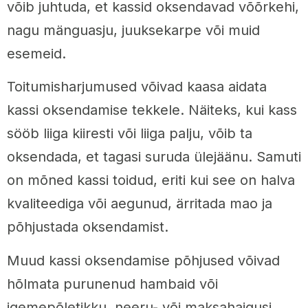
võib juhtuda, et kassid oksendavad võõrkehi,
nagu mänguasju, juuksekarpe või muid
esemeid.
Toitumisharjumused võivad kaasa aidata
kassi oksendamise tekkele. Näiteks, kui kass
sööb liiga kiiresti või liiga palju, võib ta
oksendada, et tagasi suruda ülejäänu. Samuti
on mõned kassi toidud, eriti kui see on halva
kvaliteediga või aegunud, ärritada mao ja
põhjustada oksendamist.
Muud kassi oksendamise põhjused võivad
hõlmata purunenud hambaid või
igemepõletikku, neeru- või maksahaigusi,