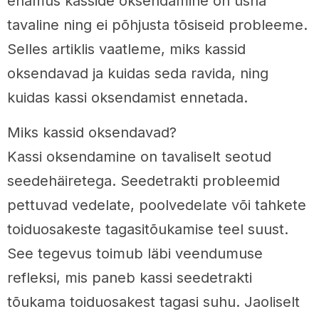
enamus kasside oksendamine on üsna
tavaline ning ei põhjusta tõsiseid probleeme.
Selles artiklis vaatleme, miks kassid
oksendavad ja kuidas seda ravida, ning
kuidas kassi oksendamist ennetada.
Miks kassid oksendavad?
Kassi oksendamine on tavaliselt seotud
seedehäiretega. Seedetrakti probleemid
pettuvad vedelate, poolvedelate või tahkete
toiduosakeste tagasitõukamise teel suust.
See tegevus toimub läbi veendumuse
refleksi, mis paneb kassi seedetrakti
tõukama toiduosakest tagasi suhu. Jaoliselt