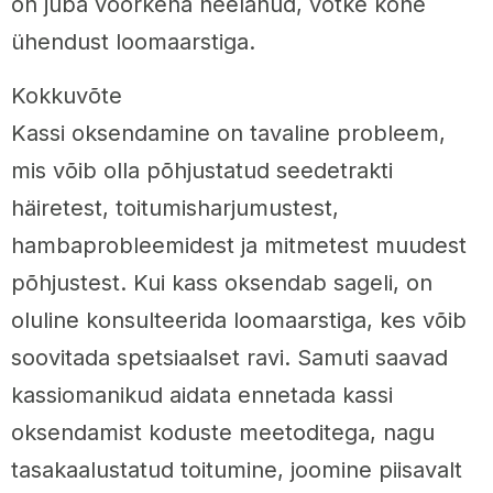
on juba võõrkeha neelanud, võtke kohe
ühendust loomaarstiga.
Kokkuvõte
Kassi oksendamine on tavaline probleem,
mis võib olla põhjustatud seedetrakti
häiretest, toitumisharjumustest,
hambaprobleemidest ja mitmetest muudest
põhjustest. Kui kass oksendab sageli, on
oluline konsulteerida loomaarstiga, kes võib
soovitada spetsiaalset ravi. Samuti saavad
kassiomanikud aidata ennetada kassi
oksendamist koduste meetoditega, nagu
tasakaalustatud toitumine, joomine piisavalt