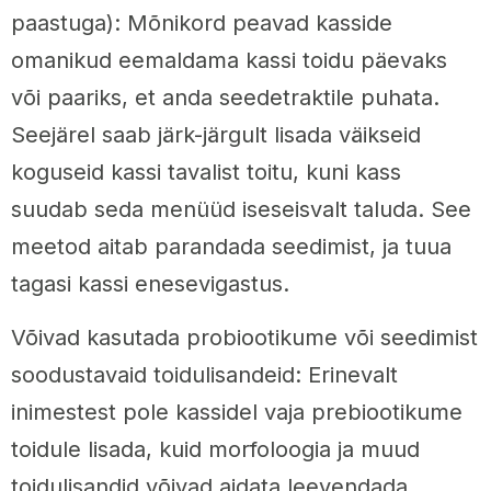
paastuga): Mõnikord peavad kasside
omanikud eemaldama kassi toidu päevaks
või paariks, et anda seedetraktile puhata.
Seejärel saab järk-järgult lisada väikseid
koguseid kassi tavalist toitu, kuni kass
suudab seda menüüd iseseisvalt taluda. See
meetod aitab parandada seedimist, ja tuua
tagasi kassi enesevigastus.
Võivad kasutada probiootikume või seedimist
soodustavaid toidulisandeid: Erinevalt
inimestest pole kassidel vaja prebiootikume
toidule lisada, kuid morfoloogia ja muud
toidulisandid võivad aidata leevendada