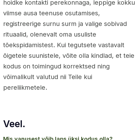
hoidke kontakti perekonnaga, leppige kokku
viimse ausa teenuse osutamises,
registreerige surnu surm ja valige sobivad
rituaalid, olenevalt oma usuliste
tõekspidamistest. Kui tegutsete vastavalt
õigetele suunistele, võite olla kindlad, et teie
kodus on toimingud korrektsed ning
võimalikult valutud nii Teile kui
pereliikmetele.
Veel.
mis vanusest võib laps üksi kodus olla?