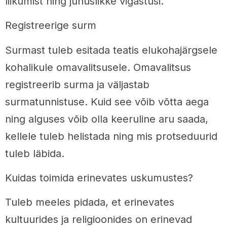
liikumist ning juhuslikke vigastusi.
Registreerige surm
Surmast tuleb esitada teatis elukohajärgsele
kohalikule omavalitsusele. Omavalitsus
registreerib surma ja väljastab
surmatunnistuse. Kuid see võib võtta aega
ning alguses võib olla keeruline aru saada,
kellele tuleb helistada ning mis protseduurid
tuleb läbida.
Kuidas toimida erinevates uskumustes?
Tuleb meeles pidada, et erinevates
kultuurides ja religioonides on erinevad