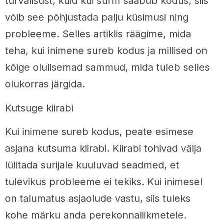
turvalisust, kuid kui surm saabub kodus, siis
võib see põhjustada palju küsimusi ning
probleeme. Selles artiklis räägime, mida
teha, kui inimene sureb kodus ja millised on
kõige olulisemad sammud, mida tuleb selles
olukorras järgida.
Kutsuge kiirabi
Kui inimene sureb kodus, peate esimese
asjana kutsuma kiirabi. Kiirabi tohivad välja
lülitada surijale kuuluvad seadmed, et
tulevikus probleeme ei tekiks. Kui inimesel
on talumatus asjaolude vastu, siis tuleks
kohe märku anda perekonnaliikmetele.