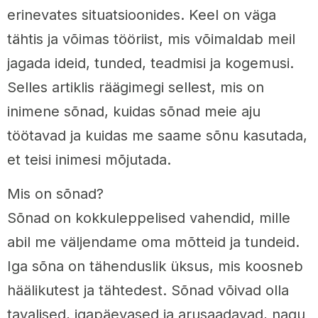
erinevates situatsioonides. Keel on väga
tähtis ja võimas tööriist, mis võimaldab meil
jagada ideid, tunded, teadmisi ja kogemusi.
Selles artiklis räägimegi sellest, mis on
inimene sõnad, kuidas sõnad meie aju
töötavad ja kuidas me saame sõnu kasutada,
et teisi inimesi mõjutada.
Mis on sõnad?
Sõnad on kokkuleppelised vahendid, mille
abil me väljendame oma mõtteid ja tundeid.
Iga sõna on tähenduslik üksus, mis koosneb
häälikutest ja tähtedest. Sõnad võivad olla
tavalised, igapäevased ja arusaadavad, nagu