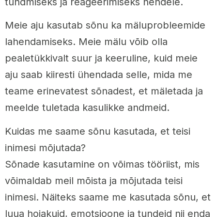
tundmiseks ja reageerimiseks nendele.
Meie aju kasutab sõnu ka mäluprobleemide
lahendamiseks. Meie mälu võib olla
pealetükkivalt suur ja keeruline, kuid meie
aju saab kiiresti ühendada selle, mida me
teame erinevatest sõnadest, et mäletada ja
meelde tuletada kasulikke andmeid.
Kuidas me saame sõnu kasutada, et teisi
inimesi mõjutada?
Sõnade kasutamine on võimas tööriist, mis
võimaldab meil mõista ja mõjutada teisi
inimesi. Näiteks saame me kasutada sõnu, et
luua hoiakuid, emotsioone ja tundeid nii enda