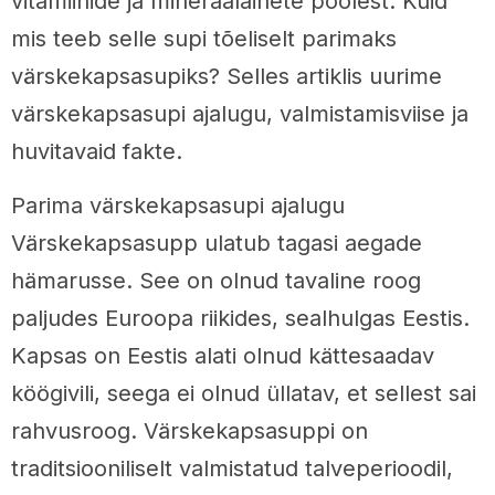
vitamiinide ja mineraalainete poolest. Kuid
mis teeb selle supi tõeliselt parimaks
värskekapsasupiks? Selles artiklis uurime
värskekapsasupi ajalugu, valmistamisviise ja
huvitavaid fakte.
Parima värskekapsasupi ajalugu
Värskekapsasupp ulatub tagasi aegade
hämarusse. See on olnud tavaline roog
paljudes Euroopa riikides, sealhulgas Eestis.
Kapsas on Eestis alati olnud kättesaadav
köögivili, seega ei olnud üllatav, et sellest sai
rahvusroog. Värskekapsasuppi on
traditsiooniliselt valmistatud talveperioodil,