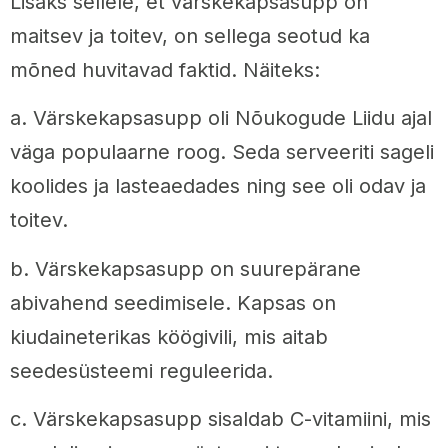
Lisaks sellele, et värskekapsasupp on
maitsev ja toitev, on sellega seotud ka
mõned huvitavad faktid. Näiteks:
a. Värskekapsasupp oli Nõukogude Liidu ajal
väga populaarne roog. Seda serveeriti sageli
koolides ja lasteaedades ning see oli odav ja
toitev.
b. Värskekapsasupp on suurepärane
abivahend seedimisele. Kapsas on
kiudaineterikas köögivili, mis aitab
seedesüsteemi reguleerida.
c. Värskekapsasupp sisaldab C-vitamiini, mis