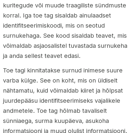
kuritegude või muude traagiliste sündmuste
korral. Iga toe tag sisaldab ainulaadset
identifitseerimiskoodi, mis on seotud
surnukehaga. See kood sisaldab teavet, mis
võimaldab asjaosalistel tuvastada surnukeha
ja anda sellest teavet edasi.
Toe tagi kinnitatakse surnud inimese suure
varba külge. See on koht, mis on üldiselt
nähtamatu, kuid võimaldab kiiret ja hõlpsat
juurdepääsu identifitseerimiseks vajalikele
andmetele. Toe tag hõlmab tavaliselt
sünniaega, surma kuupäeva, asukoha
informatsiooni ja muud olulist informatsiooni.