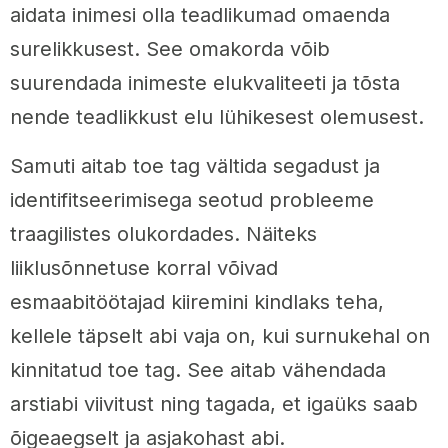
aidata inimesi olla teadlikumad omaenda
surelikkusest. See omakorda võib
suurendada inimeste elukvaliteeti ja tõsta
nende teadlikkust elu lühikesest olemusest.
Samuti aitab toe tag vältida segadust ja
identifitseerimisega seotud probleeme
traagilistes olukordades. Näiteks
liiklusõnnetuse korral võivad
esmaabitöötajad kiiremini kindlaks teha,
kellele täpselt abi vaja on, kui surnukehal on
kinnitatud toe tag. See aitab vähendada
arstiabi viivitust ning tagada, et igaüks saab
õigeaegselt ja asjakohast abi.