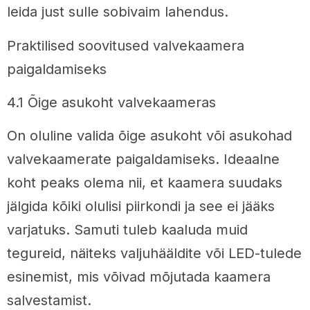
leida just sulle sobivaim lahendus.
Praktilised soovitused valvekaamera
paigaldamiseks
4.1 Õige asukoht valvekaameras
On oluline valida õige asukoht või asukohad
valvekaamerate paigaldamiseks. Ideaalne
koht peaks olema nii, et kaamera suudaks
jälgida kõiki olulisi piirkondi ja see ei jääks
varjatuks. Samuti tuleb kaaluda muid
tegureid, näiteks valjuhääldite või LED-tulede
esinemist, mis võivad mõjutada kaamera
salvestamist.