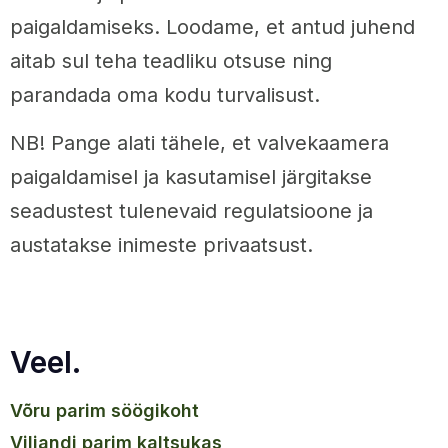
paigaldamiseks. Loodame, et antud juhend
aitab sul teha teadliku otsuse ning
parandada oma kodu turvalisust.
NB! Pange alati tähele, et valvekaamera
paigaldamisel ja kasutamisel järgitakse
seadustest tulenevaid regulatsioone ja
austatakse inimeste privaatsust.
Veel.
võru parim söögikoht
viljandi parim kaltsukas