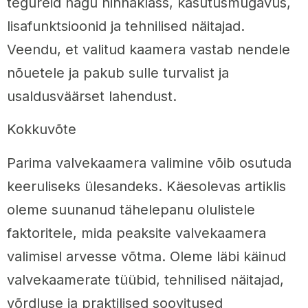
tegureid nagu hinnaklass, kasutusmugavus,
lisafunktsioonid ja tehnilised näitajad.
Veendu, et valitud kaamera vastab nendele
nõuetele ja pakub sulle turvalist ja
usaldusväärset lahendust.
Kokkuvõte
Parima valvekaamera valimine võib osutuda
keeruliseks ülesandeks. Käesolevas artiklis
oleme suunanud tähelepanu olulistele
faktoritele, mida peaksite valvekaamera
valimisel arvesse võtma. Oleme läbi käinud
valvekaamerate tüübid, tehnilised näitajad,
võrdluse ja praktilised soovitused