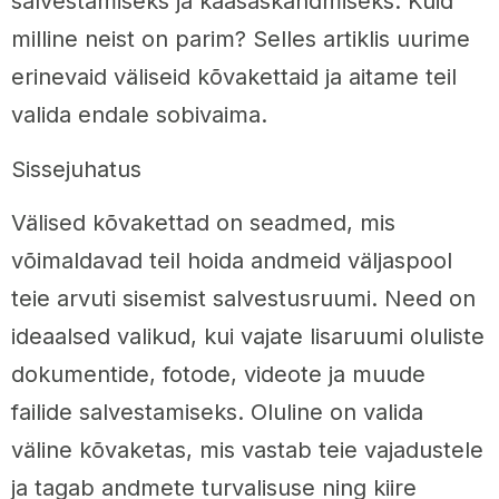
salvestamiseks ja kaasaskandmiseks. Kuid
milline neist on parim? Selles artiklis uurime
erinevaid väliseid kõvakettaid ja aitame teil
valida endale sobivaima.
Sissejuhatus
Välised kõvakettad on seadmed, mis
võimaldavad teil hoida andmeid väljaspool
teie arvuti sisemist salvestusruumi. Need on
ideaalsed valikud, kui vajate lisaruumi oluliste
dokumentide, fotode, videote ja muude
failide salvestamiseks. Oluline on valida
väline kõvaketas, mis vastab teie vajadustele
ja tagab andmete turvalisuse ning kiire