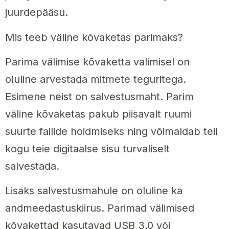
juurdepääsu.
Mis teeb väline kõvaketas parimaks?
Parima välimise kõvaketta valimisel on
oluline arvestada mitmete teguritega.
Esimene neist on salvestusmaht. Parim
väline kõvaketas pakub piisavalt ruumi
suurte failide hoidmiseks ning võimaldab teil
kogu teie digitaalse sisu turvaliselt
salvestada.
Lisaks salvestusmahule on oluline ka
andmeedastuskiirus. Parimad välimised
kõvakettad kasutavad USB 3.0 või