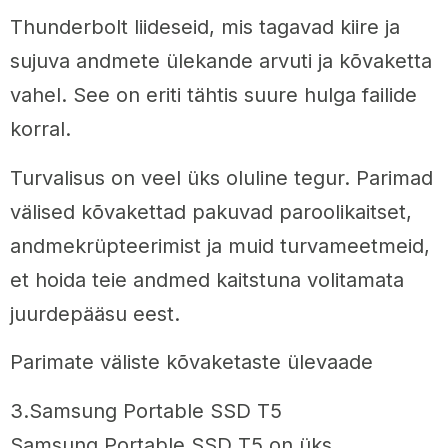
Thunderbolt liideseid, mis tagavad kiire ja
sujuva andmete ülekande arvuti ja kõvaketta
vahel. See on eriti tähtis suure hulga failide
korral.
Turvalisus on veel üks oluline tegur. Parimad
välised kõvakettad pakuvad paroolikaitset,
andmekrüpteerimist ja muid turvameetmeid,
et hoida teie andmed kaitstuna volitamata
juurdepääsu eest.
Parimate väliste kõvaketaste ülevaade
3.Samsung Portable SSD T5
Samsung Portable SSD T5 on üks