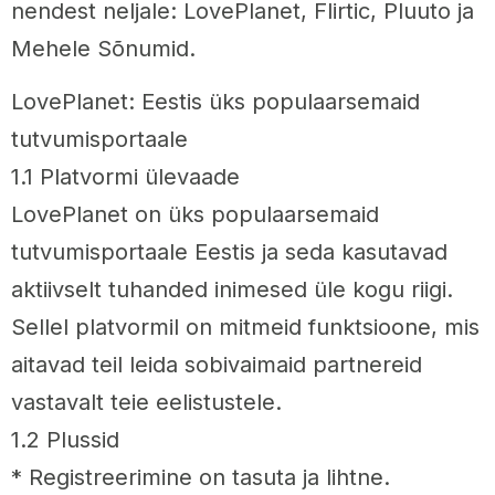
nendest neljale: LovePlanet, Flirtic, Pluuto ja
Mehele Sõnumid.
LovePlanet: Eestis üks populaarsemaid
tutvumisportaale
1.1 Platvormi ülevaade
LovePlanet on üks populaarsemaid
tutvumisportaale Eestis ja seda kasutavad
aktiivselt tuhanded inimesed üle kogu riigi.
Sellel platvormil on mitmeid funktsioone, mis
aitavad teil leida sobivaimaid partnereid
vastavalt teie eelistustele.
1.2 Plussid
* Registreerimine on tasuta ja lihtne.