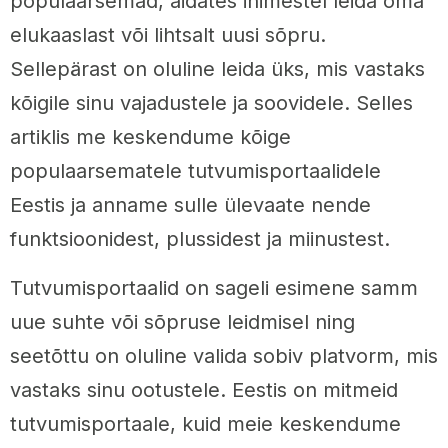
populaarsemad, aidates inimestel leida oma
elukaaslast või lihtsalt uusi sõpru.
Sellepärast on oluline leida üks, mis vastaks
kõigile sinu vajadustele ja soovidele. Selles
artiklis me keskendume kõige
populaarsematele tutvumisportaalidele
Eestis ja anname sulle ülevaate nende
funktsioonidest, plussidest ja miinustest.
Tutvumisportaalid on sageli esimene samm
uue suhte või sõpruse leidmisel ning
seetõttu on oluline valida sobiv platvorm, mis
vastaks sinu ootustele. Eestis on mitmeid
tutvumisportaale, kuid meie keskendume