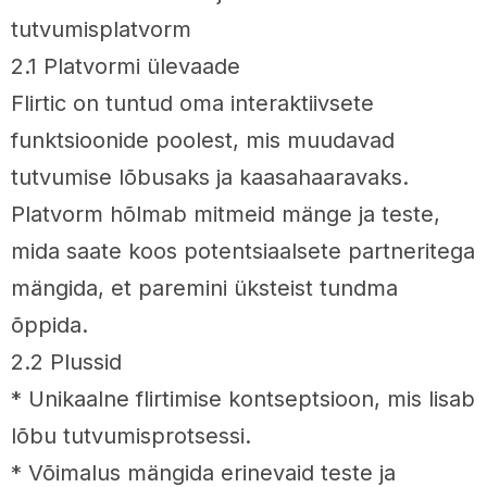
tutvumisplatvorm
2.1 Platvormi ülevaade
Flirtic on tuntud oma interaktiivsete
funktsioonide poolest, mis muudavad
tutvumise lõbusaks ja kaasahaaravaks.
Platvorm hõlmab mitmeid mänge ja teste,
mida saate koos potentsiaalsete partneritega
mängida, et paremini üksteist tundma
õppida.
2.2 Plussid
* Unikaalne flirtimise kontseptsioon, mis lisab
lõbu tutvumisprotsessi.
* Võimalus mängida erinevaid teste ja