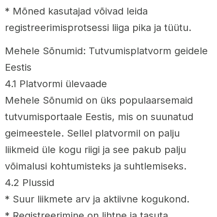
* Mõned kasutajad võivad leida
registreerimisprotsessi liiga pika ja tüütu.
Mehele Sõnumid: Tutvumisplatvorm geidele
Eestis
4.1 Platvormi ülevaade
Mehele Sõnumid on üks populaarsemaid
tutvumisportaale Eestis, mis on suunatud
geimeestele. Sellel platvormil on palju
liikmeid üle kogu riigi ja see pakub palju
võimalusi kohtumisteks ja suhtlemiseks.
4.2 Plussid
* Suur liikmete arv ja aktiivne kogukond.
* Registreerimine on lihtne ja tasuta.