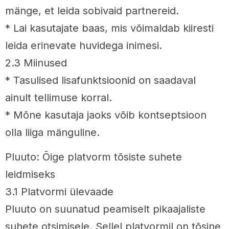
mänge, et leida sobivaid partnereid.
* Lai kasutajate baas, mis võimaldab kiiresti
leida erinevate huvidega inimesi.
2.3 Miinused
* Tasulised lisafunktsioonid on saadaval
ainult tellimuse korral.
* Mõne kasutaja jaoks võib kontseptsioon
olla liiga mänguline.
Pluuto: Õige platvorm tõsiste suhete
leidmiseks
3.1 Platvormi ülevaade
Pluuto on suunatud peamiselt pikaajaliste
suhete otsimisele. Sellel platvormil on tõsine