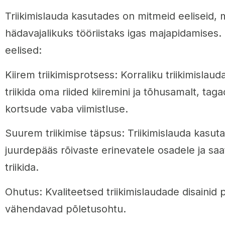
Triikimislauda kasutades on mitmeid eeliseid,
hädavajalikuks tööriistaks igas majapidamises.
eelised:
Kiirem triikimisprotsess: Korraliku triikimislau
triikida oma riided kiiremini ja tõhusamalt, taga
kortsude vaba viimistluse.
Suurem triikimise täpsus: Triikimislauda kasut
juurdepääs rõivaste erinevatele osadele ja sa
triikida.
Ohutus: Kvaliteetsed triikimislaudade disainid
vähendavad põletusohtu.