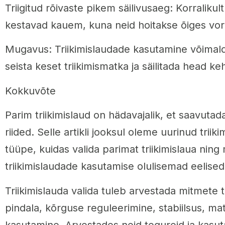
Triigitud rõivaste pikem säilivusaeg: Korralikult 
kestavad kauem, kuna neid hoitakse õiges vor
Mugavus: Triikimislaudade kasutamine võimalda
seista keset triikimismatka ja säilitada head ke
Kokkuvõte
Parim triikimislaud on hädavajalik, et saavutada t
riided. Selle artikli jooksul oleme uurinud triik
tüüpe, kuidas valida parimat triikimislaua ning 
triikimislaudade kasutamise olulisemad eelised
Triikimislauda valida tuleb arvestada mitmete 
pindala, kõrguse reguleerimine, stabiilsus, mate
kasutamine. Arvestades neid tegureid ja kasut