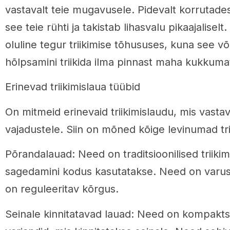
vastavalt teie mugavusele. Pidevalt korrutade
see teie rühti ja takistab lihasvalu pikaajaliselt
oluline tegur triikimise tõhususes, kuna see v
hõlpsamini triikida ilma pinnast maha kukkuma
Erinevad triikimislaua tüübid
On mitmeid erinevaid triikimislaudu, mis vasta
vajadustele. Siin on mõned kõige levinumad tri
Põrandalauad: Need on traditsioonilised triiki
sagedamini kodus kasutatakse. Need on varustat
on reguleeritav kõrgus.
Seinale kinnitatavad lauad: Need on kompaktse