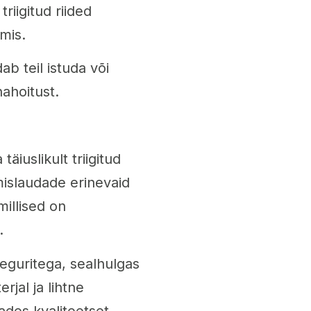
triigitud riided
mis.
b teil istuda või
hahoitust.
äiuslikult triigitud
imislaudade erinevaid
millised on
.
teguritega, sealhulgas
rjal ja lihtne
ades kvaliteetset