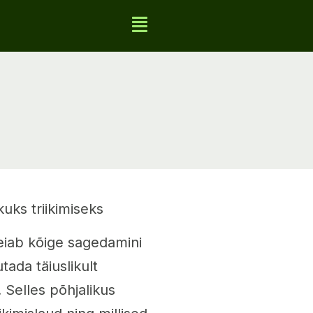
kuks triikimiseks
 leiab kõige sagedamini
tada täiuslikult
k. Selles põhjalikus