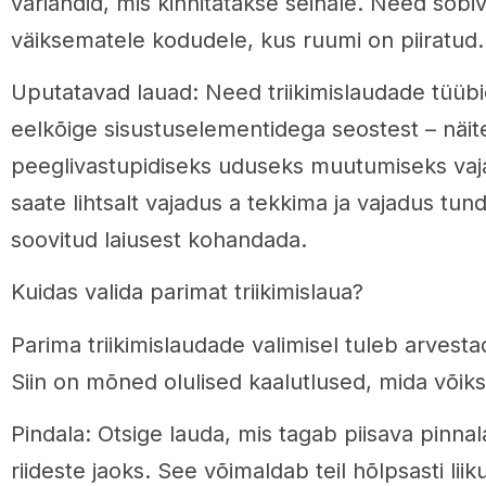
variandid, mis kinnitatakse seinale. Need sobi
väiksematele kodudele, kus ruumi on piiratud.
Uputatavad lauad: Need triikimislaudade tüübi
eelkõige sisustuselementidega seostest – näit
peeglivastupidiseks uduseks muutumiseks vaj
saate lihtsalt vajadus a tekkima ja vajadus tu
soovitud laiusest kohandada.
Kuidas valida parimat triikimislaua?
Parima triikimislaudade valimisel tuleb arvest
Siin on mõned olulised kaalutlused, mida võiks
Pindala: Otsige lauda, mis tagab piisava pinnal
riideste jaoks. See võimaldab teil hõlpsasti liik