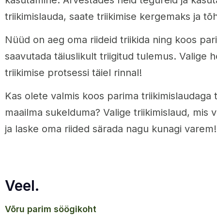
triikimislauda, saate triikimise kergemaks ja 
Nüüd on aeg oma riideid triikida ning koos par
saavutada täiuslikult triigitud tulemus. Valige h
triikimise protsessi täiel rinnal!
Kas olete valmis koos parima triikimislaudaga täi
maailma sukelduma? Valige triikimislaud, mis v
ja laske oma riided särada nagu kunagi varem!
Veel.
võru parim söögikoht