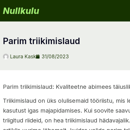
Nullkulu
parim triikimislaud
Laura Kask
31/08/2023
Parim triikimislaud: Kvaliteetne abimees täiusli
Triikimislaud on üks olulisemaid tööriistu, mis
kasutust igas majapidamises. Kui soovite saavu
triigitud riideid, on hea triikimislaud hädavajali