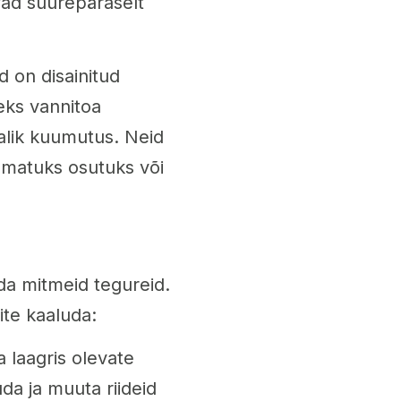
vad suurepäraselt
d on disainitud
eks vannitoa
alik kuumutus. Neid
ndmatuks osutuks või
ada mitmeid tegureid.
ite kaaluda:
a laagris olevate
uda ja muuta riideid