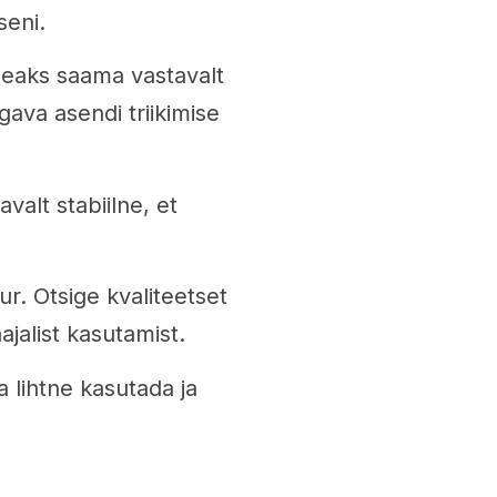
seni.
peaks saama vastavalt
ava asendi triikimise
avalt stabiilne, et
ur. Otsige kvaliteetset
jalist kasutamist.
a lihtne kasutada ja