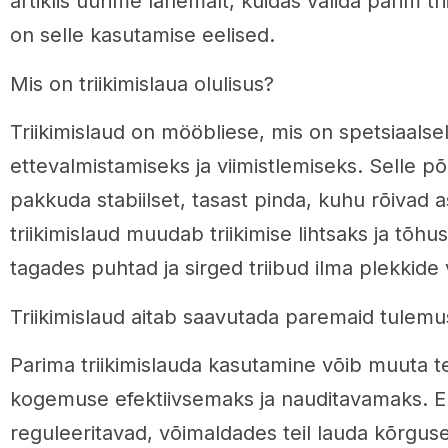
artiklis uurime lähemalt, kuidas valida parim tri
on selle kasutamise eelised.
Mis on triikimislaua olulisus?
Triikimislaud on mööbliese, mis on spetsiaalselt
ettevalmistamiseks ja viimistlemiseks. Selle p
pakkuda stabiilset, tasast pinda, kuhu rõivad 
triikimislaud muudab triikimise lihtsaks ja tõhu
tagades puhtad ja sirged triibud ilma plekkide 
Triikimislaud aitab saavutada paremaid tulemu
Parima triikimislauda kasutamine võib muuta tei
kogemuse efektiivsemaks ja nauditavamaks. En
reguleeritavad, võimaldades teil lauda kõrgus