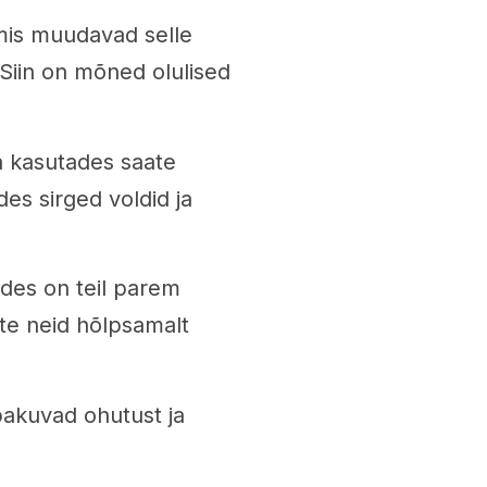
 mis muudavad selle
 Siin on mõned olulised
da kasutades saate
des sirged voldid ja
ades on teil parem
ate neid hõlpsamalt
 pakuvad ohutust ja