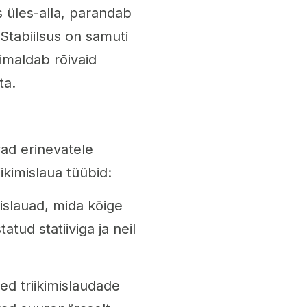
s üles-alla, parandab
. Stabiilsus on samuti
õimaldab rõivaid
ta.
vad erinevatele
ikimislaua tüübid:
mislauad, mida kõige
ud statiiviga ja neil
d triikimislaudade