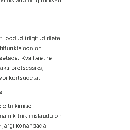
ikimislaud ning millised
 loodud triigitud riiete
õhifunktsioon on
asetada. Kvaliteetne
saks protsessiks,
või kortsudeta.
si
e triikimise
amik triikimislaudu on
e järgi kohandada