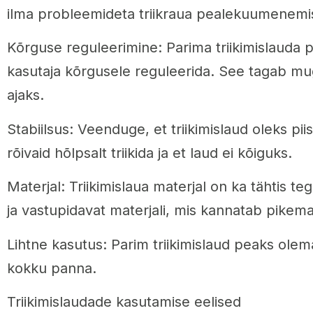
ilma probleemideta triikraua pealekuumenemi
Kõrguse reguleerimine: Parima triikimislauda 
kasutaja kõrgusele reguleerida. See tagab mug
ajaks.
Stabiilsus: Veenduge, et triikimislaud oleks piis
rõivaid hõlpsalt triikida ja et laud ei kõiguks.
Materjal: Triikimislaua materjal on ka tähtis teg
ja vastupidavat materjali, mis kannatab pikemaa
Lihtne kasutus: Parim triikimislaud peaks olem
kokku panna.
Triikimislaudade kasutamise eelised