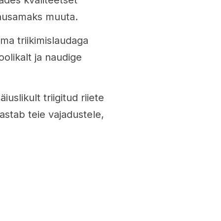
tõhusamaks muuta.
ima triikimislaudaga
oolikalt ja naudige
uslikult triigitud riiete
astab teie vajadustele,