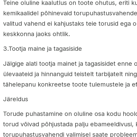
Teine oluline kaalutlus on toote ohutus, eriti k
kemikaalidel põhinevaid torupuhastusvahende
valitud vahend ei kahjustaks teie torusid ega o
keskkonna jaoks ohtlik.
3.Tootja maine ja tagasiside
Jälgige alati tootja mainet ja tagasisidet enne 
ülevaateid ja hinnanguid teistelt tarbijatelt nin
tähelepanu konkreetse toote tulemustele ja ef
Järeldus
Torude puhastamine on oluline osa kodu hoo
torud võivad põhjustada palju ebameeldivusi, 
torupuhastusvahendi valimisel saate probleemi k