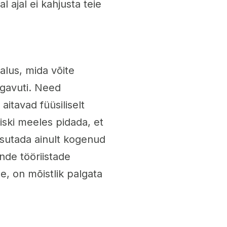
 ajal ei kahjusta teie
alus, mida võite
ügavuti. Need
aitavad füüsiliselt
ski meeles pidada, et
asutada ainult kogenud
ende tööriistade
e, on mõistlik palgata