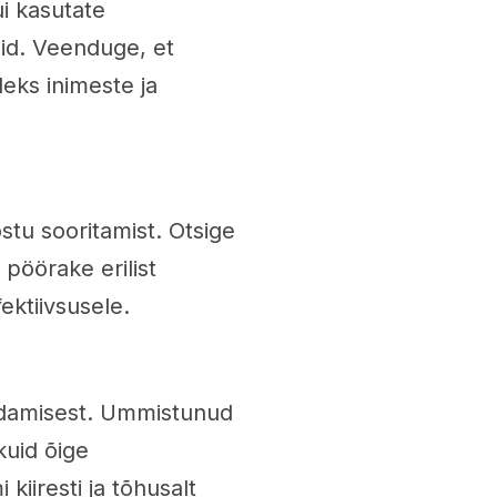
ui kasutate
id. Veenduge, et
leks inimeste ja
ostu sooritamist. Otsige
g pöörake erilist
ektiivsusele.
ldamisest. Ummistunud
kuid õige
iiresti ja tõhusalt