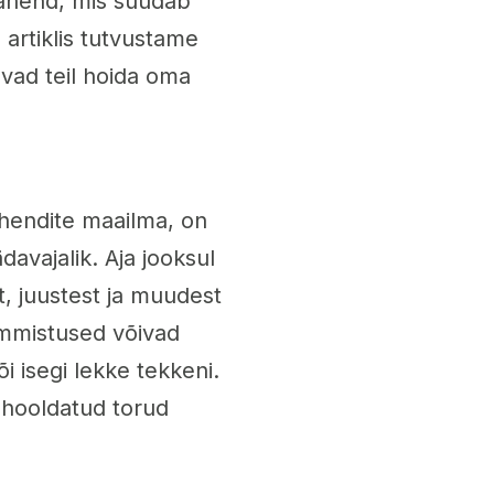
vahend, mis suudab
 artiklis tutvustame
avad teil hoida oma
hendite maailma, on
avajalik. Aja jooksul
, juustest ja muudest
Ummistused võivad
i isegi lekke tekkeni.
t hooldatud torud