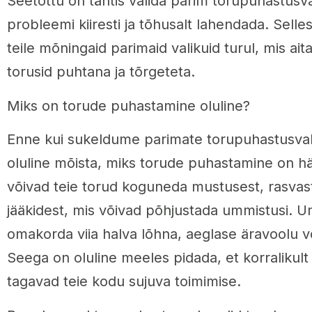
Seetõttu on tähtis valida parim torupuhastus
probleemi kiiresti ja tõhusalt lahendada. Selles
teile mõningaid parimaid valikuid turul, mis ait
torusid puhtana ja tõrgeteta.
Miks on torude puhastamine oluline?
Enne kui sukeldume parimate torupuhastusva
oluline mõista, miks torude puhastamine on häd
võivad teie torud koguneda mustusest, rasvast
jääkidest, mis võivad põhjustada ummistusi. 
omakorda viia halva lõhna, aeglase äravoolu võ
Seega on oluline meeles pidada, et korralikul
tagavad teie kodu sujuva toimimise.