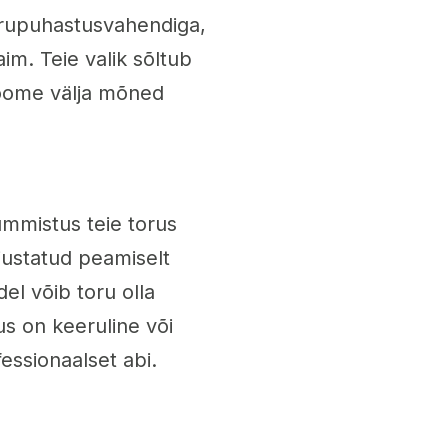
orupuhastusvahendiga,
im. Teie valik sõltub
toome välja mõned
ummistus teie torus
justatud peamiselt
del võib toru olla
s on keeruline või
fessionaalset abi.