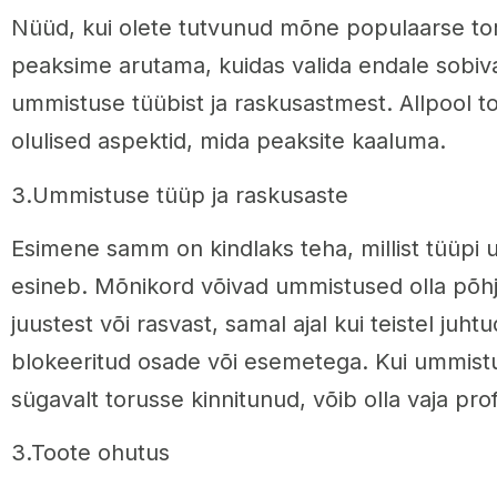
Nüüd, kui olete tutvunud mõne populaarse t
peaksime arutama, kuidas valida endale sobiva
ummistuse tüübist ja raskusastmest. Allpool 
olulised aspektid, mida peaksite kaaluma.
3.Ummistuse tüüp ja raskusaste
Esimene samm on kindlaks teha, millist tüüpi 
esineb. Mõnikord võivad ummistused olla põh
juustest või rasvast, samal ajal kui teistel juhtu
blokeeritud osade või esemetega. Kui ummistu
sügavalt torusse kinnitunud, võib olla vaja pro
3.Toote ohutus