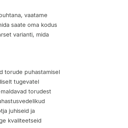
d puhtana, vaatame
mida saate oma kodus
set varianti, mida
d torude puhastamisel
iselt tugevatel
emaldavad torudest
uhastusvedelikud
ja juhiseid ja
ige kvaliteetseid