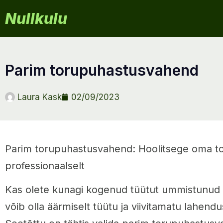
Nullkulu
parim torupuhastusvahend
Laura Kask
02/09/2023
Parim torupuhastusvahend: Hoolitsege oma t
professionaalselt
Kas olete kunagi kogenud tüütut ummistunud t
võib olla äärmiselt tüütu ja viivitamatu lahendus