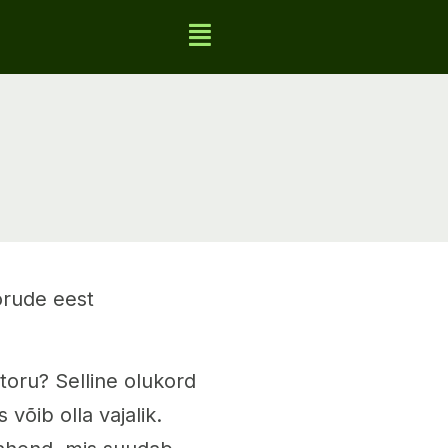
orude eest
oru? Selline olukord
 võib olla vajalik.