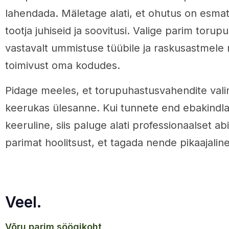
lahendada. Mäletage alati, et ohutus on esmatä
tootja juhiseid ja soovitusi. Valige parim tor
vastavalt ummistuse tüübile ja raskusastmele 
toimivust oma kodudes.
Pidage meeles, et torupuhastusvahendite valim
keerukas ülesanne. Kui tunnete end ebakindla
keeruline, siis paluge alati professionaalset ab
parimat hoolitsust, et tagada nende pikaajalin
Veel.
võru parim söögikoht