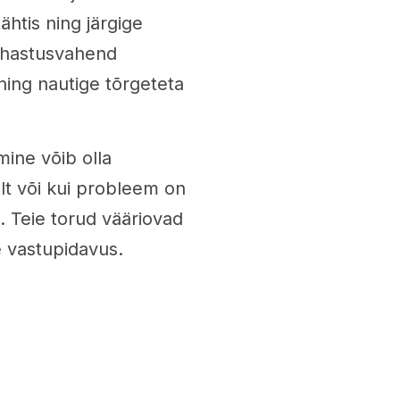
htis ning järgige
upuhastusvahend
ning nautige tõrgeteta
ine võib olla
lt või kui probleem on
i. Teie torud vääriovad
e vastupidavus.