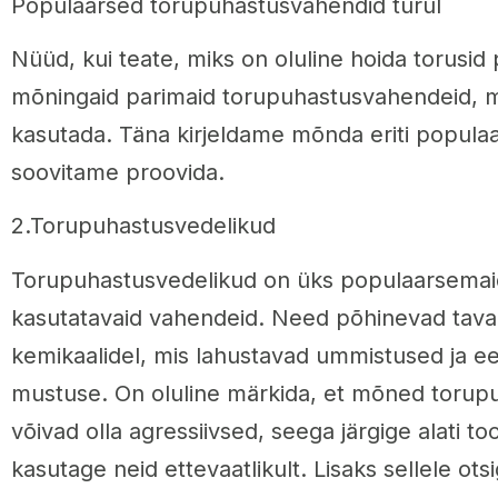
Populaarsed torupuhastusvahendid turul
Nüüd, kui teate, miks on oluline hoida torusi
mõningaid parimaid torupuhastusvahendeid, 
kasutada. Täna kirjeldame mõnda eriti populaar
soovitame proovida.
2.Torupuhastusvedelikud
Torupuhastusvedelikud on üks populaarsemai
kasutatavaid vahendeid. Need põhinevad taval
kemikaalidel, mis lahustavad ummistused ja e
mustuse. On oluline märkida, et mõned torup
võivad olla agressiivsed, seega järgige alati toot
kasutage neid ettevaatlikult. Lisaks sellele ots