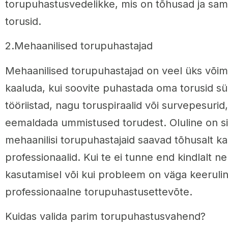
torupuhastusvedelikke, mis on tõhusad ja samal
torusid.
2.Mehaanilised torupuhastajad
Mehaanilised torupuhastajad on veel üks võim
kaaluda, kui soovite puhastada oma torusid s
tööriistad, nagu toruspiraalid või survepesurid, 
eemaldada ummistused torudest. Oluline on sii
mehaanilisi torupuhastajaid saavad tõhusalt k
professionaalid. Kui te ei tunne end kindlalt n
kasutamisel või kui probleem on väga keerulin
professionaalne torupuhastusettevõte.
Kuidas valida parim torupuhastusvahend?