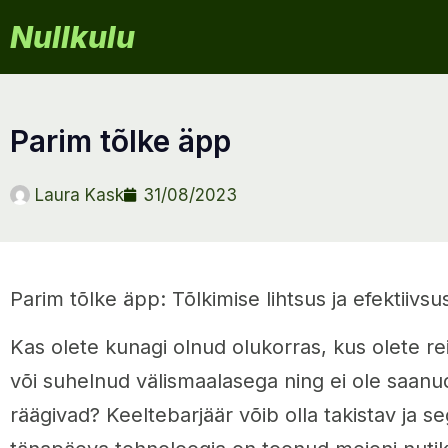
Nullkulu
parim tõlke äpp
Laura Kask
31/08/2023
Parim tõlke äpp: Tõlkimise lihtsus ja efektiivsu
Kas olete kunagi olnud olukorras, kus olete rei
või suhelnud välismaalasega ning ei ole saanu
räägivad? Keeltebarjäär võib olla takistav ja s