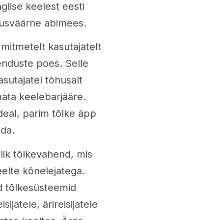
glise keelest eesti
ldusväärne abimees.
mitmetelt kasutajatelt
nduste poes. Selle
sutajatel tõhusalt
ata keelebarjääre.
ideal, parim tõlke äpp
uda.
lik tõlkevahend, mis
keelte kõnelejatega.
ed tõlkesüsteemid
jatele, ärireisijatele