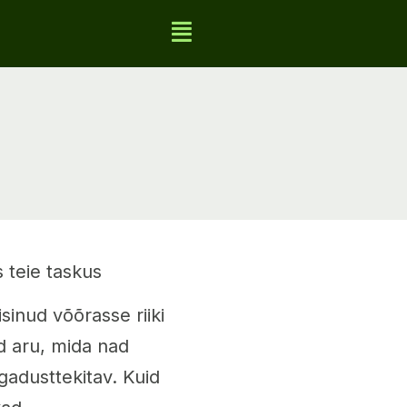
s teie taskus
sinud võõrasse riiki
d aru, mida nad
egadusttekitav. Kuid