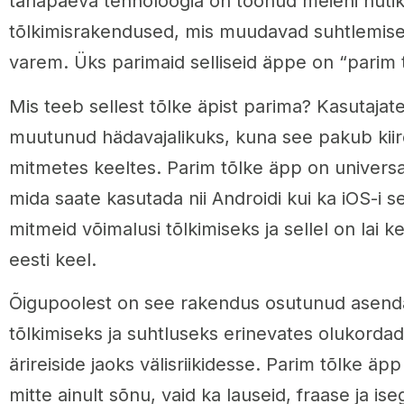
tänapäeva tehnoloogia on toonud meieni nuti
tõlkimisrakendused, mis muudavad suhtlemise 
varem. Üks parimaid selliseid äppe on “parim 
Mis teeb sellest tõlke äpist parima? Kasutaja
muutunud hädavajalikuks, kuna see pakub kiire
mitmetes keeltes. Parim tõlke äpp on univers
mida saate kasutada nii Androidi kui ka iOS-i
mitmeid võimalusi tõlkimiseks ja sellel on lai k
eesti keel.
Õigupoolest on see rakendus osutunud asenda
tõlkimiseks ja suhtluseks erinevates olukordade
ärireiside jaoks välisriikidesse. Parim tõlke äpp
mitte ainult sõnu, vaid ka lauseid, fraase ja is