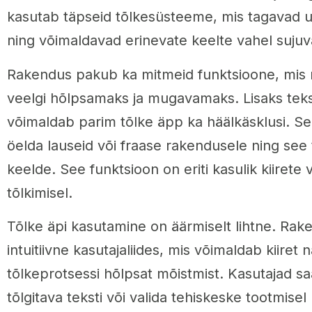
kasutab täpseid tõlkesüsteeme, mis tagavad u
ning võimaldavad erinevate keelte vahel sujuva
Rakendus pakub ka mitmeid funktsioone, mis
veelgi hõlpsamaks ja mugavamaks. Lisaks teksti
võimaldab parim tõlke äpp ka häälkäsklusi. S
öelda lauseid või fraase rakendusele ning see
keelde. See funktsioon on eriti kasulik kiirete 
tõlkimisel.
Tõlke äpi kasutamine on äärmiselt lihtne. Rake
intuitiivne kasutajaliides, mis võimaldab kiiret 
tõlkeprotsessi hõlpsat mõistmist. Kasutajad s
tõlgitava teksti või valida tehiskeske tootmis