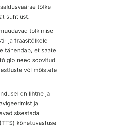
saldusväärse tõlke
t suhtlust.
 muudavad tõlkimise
- ja fraasitõlkele
ee tähendab, et saate
 tõlgib need soovitud
vestluste või mõistete
ndusel on lihtne ja
navigeerimist ja
aavad sisestada
el (TTS) kõnetuvastuse