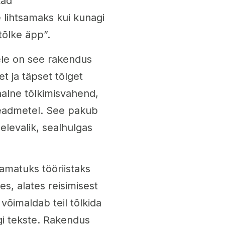
kad
lihtsamaks kui kunagi
tõlke äpp”.
tele on see rakendus
t ja täpset tõlget
aalne tõlkimisvahend,
 seadmetel. See pakub
eelevalik, sealhulgas
matuks tööriistaks
s, alates reisimisest
 võimaldab teil tõlkida
egi tekste. Rakendus