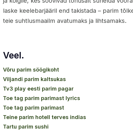
ja kõigile, kes soovivad tõhusalt suhelda võõr
laske keelebarjääril end takistada – parim tõlk
teie suhtlusmaailm avatumaks ja lihtsamaks.
Veel.
võru parim söögikoht
viljandi parim kaltsukas
tv3 play eesti parim pagar
toe tag parim parimast lyrics
toe tag parim parimast
teine parim hotell terves indias
tartu parim sushi