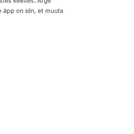
astes keeltes. Ärge
e äpp on siin, et muuta