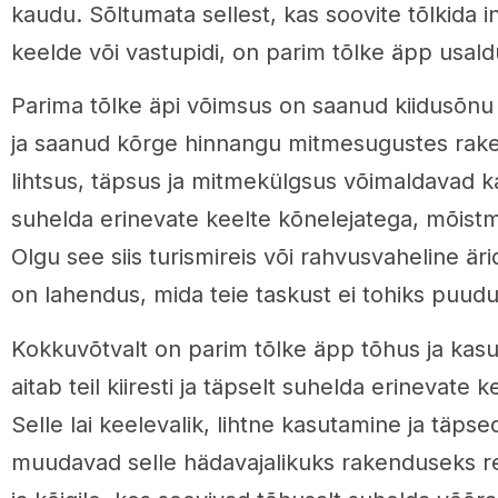
kaudu. Sõltumata sellest, kas soovite tõlkida in
keelde või vastupidi, on parim tõlke äpp usa
Parima tõlke äpi võimsus on saanud kiidusõnu 
ja saanud kõrge hinnangu mitmesugustes rake
lihtsus, täpsus ja mitmekülgsus võimaldavad ka
suhelda erinevate keelte kõnelejatega, mõistm
Olgu see siis turismireis või rahvusvaheline är
on lahendus, mida teie taskust ei tohiks puud
Kokkuvõtvalt on parim tõlke äpp tõhus ja kasu
aitab teil kiiresti ja täpselt suhelda erinevate 
Selle lai keelevalik, lihtne kasutamine ja täps
muudavad selle hädavajalikuks rakenduseks reisi