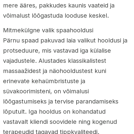
mere ääres, pakkudes kaunis vaateid ja
võimalust lõõgastuda looduse keskel.
Mitmekülgne valik spaahooldusi
Pärnu spaad pakuvad laia valikut hooldusi ja
protseduure, mis vastavad iga külalise
vajadustele. Alustades klassikalistest
massaažidest ja näohooldustest kuni
erinevate kehaümbristuste ja
süvakoorimisteni, on võimalusi
lõõgastumiseks ja tervise parandamiseks
lõputult. Iga hooldus on kohandatud
vastavalt kliendi soovidele ning kogenud
terapeudid tagavad tippkvaliteedi.