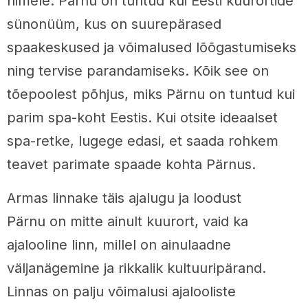
nimele. Pärnu on tuntud kui Eesti kuurortide
sünonüüm, kus on suurepärased
spaakeskused ja võimalused lõõgastumiseks
ning tervise parandamiseks. Kõik see on
tõepoolest põhjus, miks Pärnu on tuntud kui
parim spa-koht Eestis. Kui otsite ideaalset
spa-retke, lugege edasi, et saada rohkem
teavet parimate spaade kohta Pärnus.
Armas linnake täis ajalugu ja loodust
Pärnu on mitte ainult kuurort, vaid ka
ajalooline linn, millel on ainulaadne
väljanägemine ja rikkalik kultuuripärand.
Linnas on palju võimalusi ajalooliste