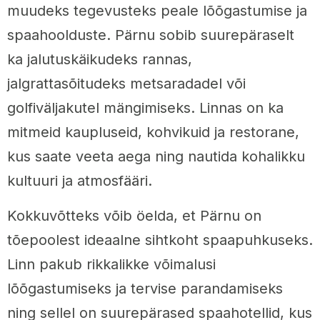
muudeks tegevusteks peale lõõgastumise ja
spaahoolduste. Pärnu sobib suurepäraselt
ka jalutuskäikudeks rannas,
jalgrattasõitudeks metsaradadel või
golfiväljakutel mängimiseks. Linnas on ka
mitmeid kaupluseid, kohvikuid ja restorane,
kus saate veeta aega ning nautida kohalikku
kultuuri ja atmosfääri.
Kokkuvõtteks võib öelda, et Pärnu on
tõepoolest ideaalne sihtkoht spaapuhkuseks.
Linn pakub rikkalikke võimalusi
lõõgastumiseks ja tervise parandamiseks
ning sellel on suurepärased spaahotellid, kus