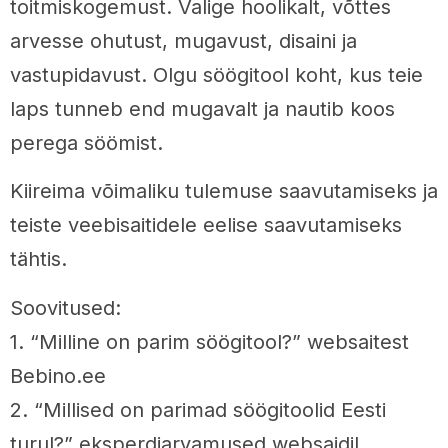
toitmiskogemust. Valige hoolikalt, võttes
arvesse ohutust, mugavust, disaini ja
vastupidavust. Olgu söögitool koht, kus teie
laps tunneb end mugavalt ja nautib koos
perega söömist.
Kiireima võimaliku tulemuse saavutamiseks ja
teiste veebisaitidele eelise saavutamiseks
tähtis.
Soovitused:
1. “Milline on parim söögitool?” websaitest
Bebino.ee
2. “Millised on parimad söögitoolid Eesti
turul?” eksperdiarvamused websaidil