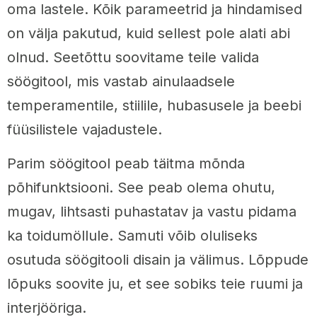
oma lastele. Kõik parameetrid ja hindamised
on välja pakutud, kuid sellest pole alati abi
olnud. Seetõttu soovitame teile valida
söögitool, mis vastab ainulaadsele
temperamentile, stiilile, hubasusele ja beebi
füüsilistele vajadustele.
Parim söögitool peab täitma mõnda
põhifunktsiooni. See peab olema ohutu,
mugav, lihtsasti puhastatav ja vastu pidama
ka toidumöllule. Samuti võib oluliseks
osutuda söögitooli disain ja välimus. Lõppude
lõpuks soovite ju, et see sobiks teie ruumi ja
interjööriga.