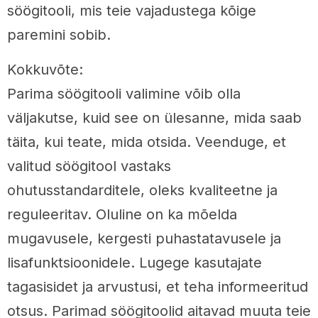
söögitooli, mis teie vajadustega kõige
paremini sobib.
Kokkuvõte:
Parima söögitooli valimine võib olla
väljakutse, kuid see on ülesanne, mida saab
täita, kui teate, mida otsida. Veenduge, et
valitud söögitool vastaks
ohutusstandarditele, oleks kvaliteetne ja
reguleeritav. Oluline on ka mõelda
mugavusele, kergesti puhastatavusele ja
lisafunktsioonidele. Lugege kasutajate
tagasisidet ja arvustusi, et teha informeeritud
otsus. Parimad söögitoolid aitavad muuta teie