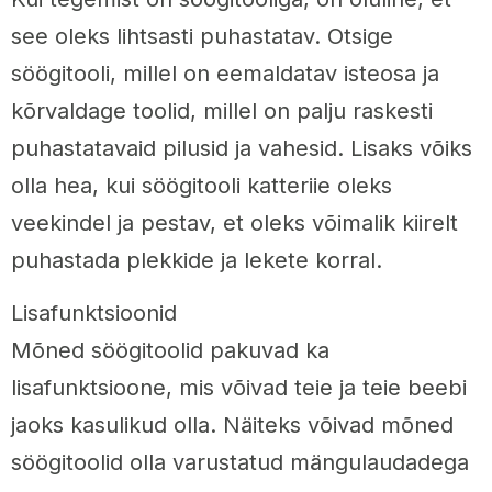
see oleks lihtsasti puhastatav. Otsige
söögitooli, millel on eemaldatav isteosa ja
kõrvaldage toolid, millel on palju raskesti
puhastatavaid pilusid ja vahesid. Lisaks võiks
olla hea, kui söögitooli katteriie oleks
veekindel ja pestav, et oleks võimalik kiirelt
puhastada plekkide ja lekete korral.
Lisafunktsioonid
Mõned söögitoolid pakuvad ka
lisafunktsioone, mis võivad teie ja teie beebi
jaoks kasulikud olla. Näiteks võivad mõned
söögitoolid olla varustatud mängulaudadega