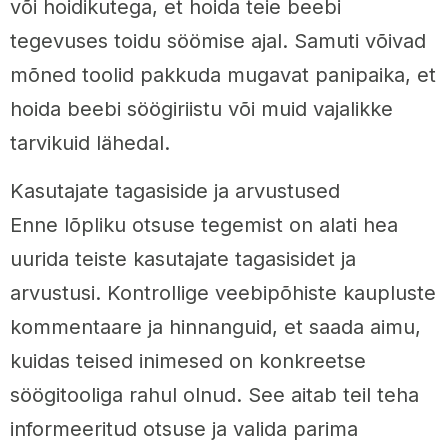
või hoidikutega, et hoida teie beebi
tegevuses toidu söömise ajal. Samuti võivad
mõned toolid pakkuda mugavat panipaika, et
hoida beebi söögiriistu või muid vajalikke
tarvikuid lähedal.
Kasutajate tagasiside ja arvustused
Enne lõpliku otsuse tegemist on alati hea
uurida teiste kasutajate tagasisidet ja
arvustusi. Kontrollige veebipõhiste kaupluste
kommentaare ja hinnanguid, et saada aimu,
kuidas teised inimesed on konkreetse
söögitooliga rahul olnud. See aitab teil teha
informeeritud otsuse ja valida parima