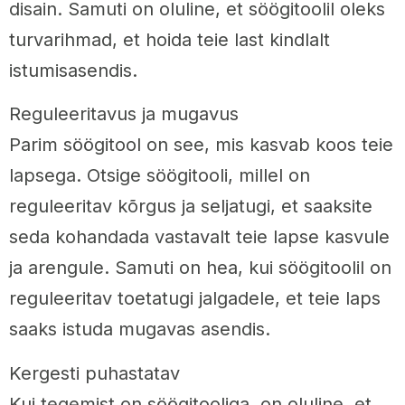
disain. Samuti on oluline, et söögitoolil oleks
turvarihmad, et hoida teie last kindlalt
istumisasendis.
Reguleeritavus ja mugavus
Parim söögitool on see, mis kasvab koos teie
lapsega. Otsige söögitooli, millel on
reguleeritav kõrgus ja seljatugi, et saaksite
seda kohandada vastavalt teie lapse kasvule
ja arengule. Samuti on hea, kui söögitoolil on
reguleeritav toetatugi jalgadele, et teie laps
saaks istuda mugavas asendis.
Kergesti puhastatav
Kui tegemist on söögitooliga, on oluline, et