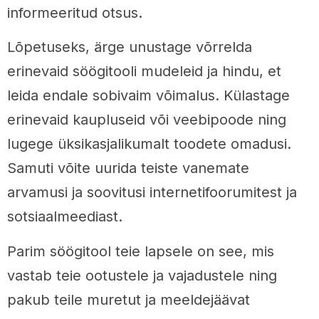
informeeritud otsus.
Lõpetuseks, ärge unustage võrrelda
erinevaid söögitooli mudeleid ja hindu, et
leida endale sobivaim võimalus. Külastage
erinevaid kaupluseid või veebipoode ning
lugege üksikasjalikumalt toodete omadusi.
Samuti võite uurida teiste vanemate
arvamusi ja soovitusi internetifoorumitest ja
sotsiaalmeediast.
Parim söögitool teie lapsele on see, mis
vastab teie ootustele ja vajadustele ning
pakub teile muretut ja meeldejäävat