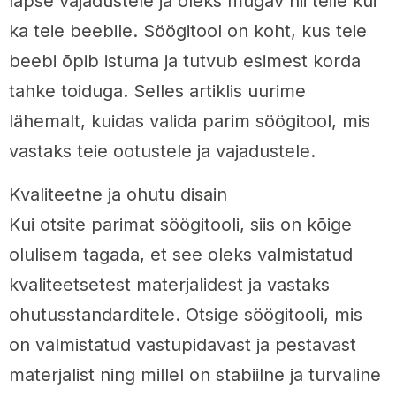
lapse vajadustele ja oleks mugav nii teile kui
ka teie beebile. Söögitool on koht, kus teie
beebi õpib istuma ja tutvub esimest korda
tahke toiduga. Selles artiklis uurime
lähemalt, kuidas valida parim söögitool, mis
vastaks teie ootustele ja vajadustele.
Kvaliteetne ja ohutu disain
Kui otsite parimat söögitooli, siis on kõige
olulisem tagada, et see oleks valmistatud
kvaliteetsetest materjalidest ja vastaks
ohutusstandarditele. Otsige söögitooli, mis
on valmistatud vastupidavast ja pestavast
materjalist ning millel on stabiilne ja turvaline