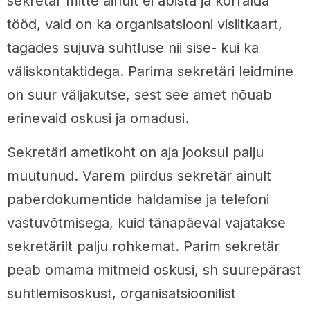
sekretär mitte ainult ei abista ja korralda
tööd, vaid on ka organisatsiooni visiitkaart,
tagades sujuva suhtluse nii sise- kui ka
väliskontaktidega. Parima sekretäri leidmine
on suur väljakutse, sest see amet nõuab
erinevaid oskusi ja omadusi.
Sekretäri ametikoht on aja jooksul palju
muutunud. Varem piirdus sekretär ainult
paberdokumentide haldamise ja telefoni
vastuvõtmisega, kuid tänapäeval vajatakse
sekretärilt palju rohkemat. Parim sekretär
peab omama mitmeid oskusi, sh suurepärast
suhtlemisoskust, organisatsioonilist