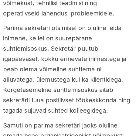
võimekust, tehnilisi teadmisi ning
operatiivseid lahendusi probleemidele.
Parima sekretäri otsimisel on oluline leida
inimene, kellel on suurepärane
suhtlemisoskus. Sekretär puutub
igapäevaselt kokku erinevate inimestega ja
peab olema võimeline suhtlema nii
alluvatega, ülemustega kui ka klientidega.
Kõrgetasemeline suhtlemisoskus aitab
sekretäril luua positiivset töökeskkonda ning
tagada sujuvad suhted kolleegidega.
Samuti on parima sekretäri jaoks oluline
omada head organisatsioonilist võimekust.