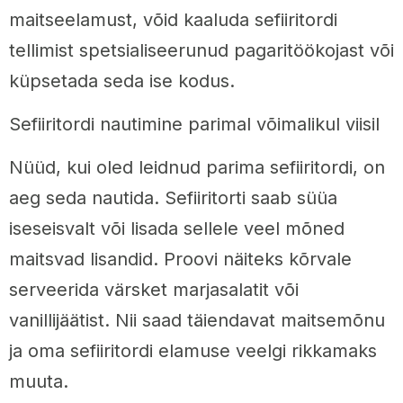
maitseelamust, võid kaaluda sefiiritordi
tellimist spetsialiseerunud pagaritöökojast või
küpsetada seda ise kodus.
Sefiiritordi nautimine parimal võimalikul viisil
Nüüd, kui oled leidnud parima sefiiritordi, on
aeg seda nautida. Sefiiritorti saab süüa
iseseisvalt või lisada sellele veel mõned
maitsvad lisandid. Proovi näiteks kõrvale
serveerida värsket marjasalatit või
vanillijäätist. Nii saad täiendavat maitsemõnu
ja oma sefiiritordi elamuse veelgi rikkamaks
muuta.