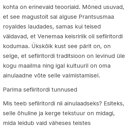
kohta on erinevaid teooriaid. Mõned usuvad,
et see magustoit sai alguse Prantsusmaa
royaldes laudades, samas kui teised
väidavad, et Venemaa keisririik oli sefiiritordi
kodumaa. Ükskõik kust see pärit on, on
selge, et sefiiritordi traditsioon on levinud üle
kogu maailma ning igal kultuuril on oma
ainulaadne võte selle valmistamisel.
Parima sefiiritordi tunnused
Mis teeb sefiiritordi nii ainulaadseks? Esiteks,
selle õhuline ja kerge tekstuur on midagi,
mida leidub vaid väheses teistes