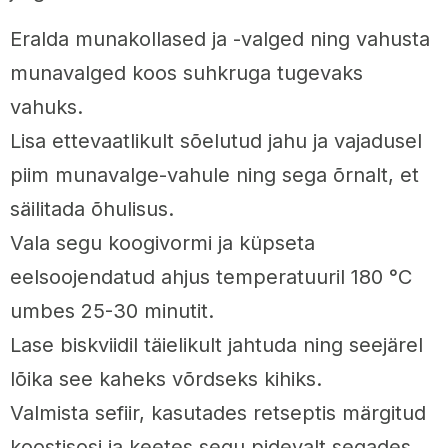
Eralda munakollased ja -valged ning vahusta
munavalged koos suhkruga tugevaks
vahuks.
Lisa ettevaatlikult sõelutud jahu ja vajadusel
piim munavalge-vahule ning sega õrnalt, et
säilitada õhulisus.
Vala segu koogivormi ja küpseta
eelsoojendatud ahjus temperatuuril 180 °C
umbes 25-30 minutit.
Lase biskviidil täielikult jahtuda ning seejärel
lõika see kaheks võrdseks kihiks.
Valmista sefiir, kasutades retseptis märgitud
koostisosi ja keetes segu pidevalt segades