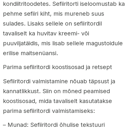
kondiitritoodetes. Sefiiritorti iseloomustab ka
pehme sefiiri kiht, mis mureneb suus
sulades. Lisaks sellele on sefiiritordil
tavaliselt ka huvitav kreemi- või
puuviljatäidis, mis lisab sellele magustoidule
erilise maitsenüansi.
Parima sefiiritordi koostisosad ja retsept
Sefiiritordi valmistamine nõuab täpsust ja
kannatlikkust. Siin on mõned peamised
koostisosad, mida tavaliselt kasutatakse
parima sefiiritordi valmistamiseks:
– Munad: Sefiiritordi õhulise tekstuuri