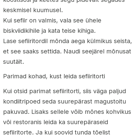
keskmisel kuumusel.
Kui sefiir on valmis, vala see ühele
biskviidikihile ja kata teise kihiga.
Lase sefiiritordil mõnda aega külmikus seista,
et see saaks settida. Naudi seejärel mõnusat
suutäit.
Parimad kohad, kust leida sefiiritorti
Kui otsid parimat sefiiritorti, siis väga paljud
kondiitripoed seda suurepärast magustoitu
pakuvad. Lisaks sellele võib mõnes kohvikus
või restoranis leida ka suurepäraseid
sefiiritorte. Ja kui soovid tunda tõelist