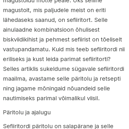
magustoidu mõtte peale. Üks selline
magustoit, mis paljudele meist on eriti
lähedaseks saanud, on sefiiritort. Selle
ainulaadne kombinatsioon õhulisest
biskviidikihist ja pehmest sefiirist on tõeliselt
vastupandamatu. Kuid mis teeb sefiiritordi nii
eriliseks ja kust leida parimat sefiiritorti?
Selles artiklis sukeldume sügavale sefiiritordi
maailma, avastame selle päritolu ja retsepti
ning jagame mõningaid nõuandeid selle
nautimiseks parimal võimalikul viisil.
Päritolu ja ajalugu
Sefiiritordi päritolu on salapärane ja selle