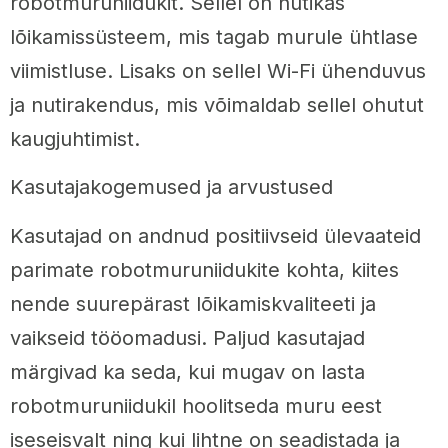
robotmuruniidukit. Sellel on nutikas
lõikamissüsteem, mis tagab murule ühtlase
viimistluse. Lisaks on sellel Wi-Fi ühenduvus
ja nutirakendus, mis võimaldab sellel ohutut
kaugjuhtimist.
Kasutajakogemused ja arvustused
Kasutajad on andnud positiivseid ülevaateid
parimate robotmuruniidukite kohta, kiites
nende suurepärast lõikamiskvaliteeti ja
vaikseid tööomadusi. Paljud kasutajad
märgivad ka seda, kui mugav on lasta
robotmuruniidukil hoolitseda muru eest
iseseisvalt ning kui lihtne on seadistada ja