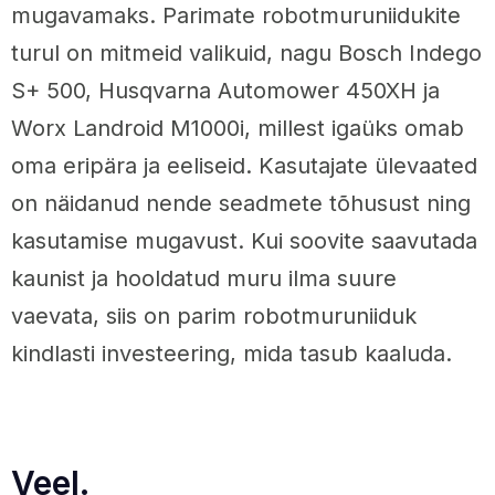
mugavamaks. Parimate robotmuruniidukite
turul on mitmeid valikuid, nagu Bosch Indego
S+ 500, Husqvarna Automower 450XH ja
Worx Landroid M1000i, millest igaüks omab
oma eripära ja eeliseid. Kasutajate ülevaated
on näidanud nende seadmete tõhusust ning
kasutamise mugavust. Kui soovite saavutada
kaunist ja hooldatud muru ilma suure
vaevata, siis on parim robotmuruniiduk
kindlasti investeering, mida tasub kaaluda.
Veel.