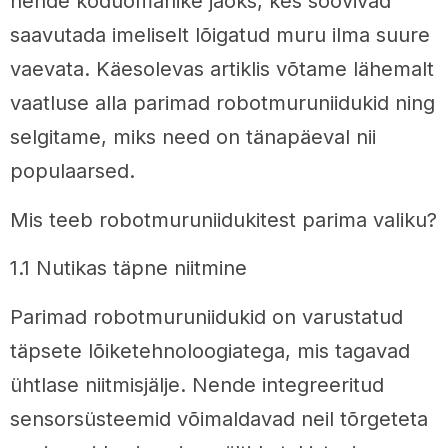
nende koduomanike jaoks, kes soovivad
saavutada imeliselt lõigatud muru ilma suure
vaevata. Käesolevas artiklis võtame lähemalt
vaatluse alla parimad robotmuruniidukid ning
selgitame, miks need on tänapäeval nii
populaarsed.
Mis teeb robotmuruniidukitest parima valiku?
1.1 Nutikas täpne niitmine
Parimad robotmuruniidukid on varustatud
täpsete lõiketehnoloogiatega, mis tagavad
ühtlase niitmisjälje. Nende integreeritud
sensorsüsteemid võimaldavad neil tõrgeteta