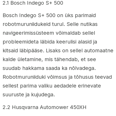
2.1 Bosch Indego S+ 500
Bosch Indego S+ 500 on üks parimaid
robotmuruniidukeid turul. Selle nutikas
navigeerimissüsteem võimaldab sellel
probleemideta läbida keerulisi alasid ja
kitsaid läbipääse. Lisaks on sellel automaatne
kalde ületamine, mis tähendab, et see
suudab hakkama saada ka nõlvadega.
Robotmuruniiduki võimsus ja tõhusus teevad
sellest parima valiku aedadele erinevate
suuruste ja kujudega.
2.2 Husqvarna Automower 450XH