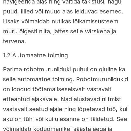
navigeerida aias ning vältida takistusi, nagu
puud, lilled või muud aias leiduvad esemed.
Lisaks võimaldab nutikas lõikamissüsteem
muru õigesti niita, jättes selle värskena ja
tervena.
1.2 Automaatne toiming
Parima robotmuruniiduki puhul on oluline ka
selle automaatne toiming. Robotmuruniidukid
on loodud töötama iseseisvalt vastavalt
etteantud ajakavale. Nad alustavad niitmist
vastavalt seatud ajale ning lõpetavad töö, kui
aku on tühi või kui ülesanne on täidetud. See
võimaldab koduomanikel säästa aega ja