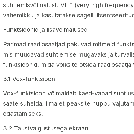
suhtlemisvõimalust. VHF (very high frequenc
vahemikku ja kasutatakse sageli litsentseeritu
Funktsioonid ja lisavõimalused
Parimad raadiosaatjad pakuvad mitmeid funktsi
mis muudavad suhtlemise mugavaks ja turvali
funktsioonid, mida võiksite otsida raadiosaatja 
3.1 Vox-funktsioon
Vox-funktsioon võimaldab käed-vabad suhtlus
saate suhelda, ilma et peaksite nuppu vajut
edastamiseks.
3.2 Taustvalgustusega ekraan