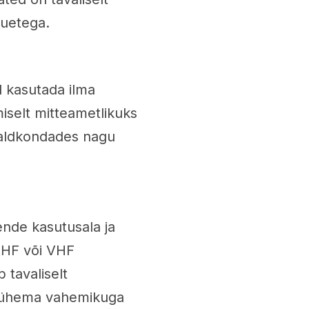
õuetega.
d kasutada ilma
selt mitteametlikuks
valdkondades nagu
ende kasutusala ja
 UHF või VHF
 tavaliselt
b lühema vahemikuga