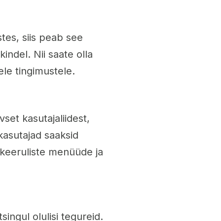
stes, siis peab see
indel. Nii saate olla
le tingimustele.
vset kasutajaliidest,
 kasutajad saaksid
 keeruliste menüüde ja
singul olulisi tegureid.