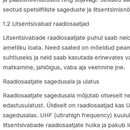
seotud spetsiifiliste sageduste ja litsentsimisn
1.2 Litsentsivabad raadiosaatjad
Litsentsivabade raadiosaatjate puhul saab nei
ametliku loata. Need saated on mõeldud peami
suhtluseks ja neid saab kasutada erinevates 
matkamine, jahiõigus, vaba aja veetmine jne.
Raadiosaatjate sagedusala ja ulatus
Raadiosaatjate sagedusala mõjutab otseselt n
edastusulatust. Üldiselt on raadiosaatjad kas
sagedusalas. UHF (ultrahigh frequency) kuulub
litsentsivabade raadiosaatjate hulka ja paku