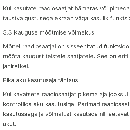
Kui kasutate raadiosaatjat hämaras või pimed
taustvalgustusega ekraan väga kasulik funktsi
3.3 Kauguse mõõtmise võimekus
Mõnel raadiosaatjal on sisseehitatud funktsio
mõõta kaugust teistele saatjatele. See on eriti
jahiretkel.
Pika aku kasutusaja tähtsus
Kui kavatsete raadiosaatjat pikema aja jooksul
kontrollida aku kasutusiga. Parimad raadiosaa
kasutusaega ja võimalust kasutada nii laetavat
akut.