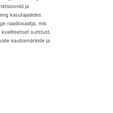
nktsioonid ja
ing kasutajaliides
ige raadiosaatja, mis
kvaliteetset suhtlust.
evate kaubamärkide ja