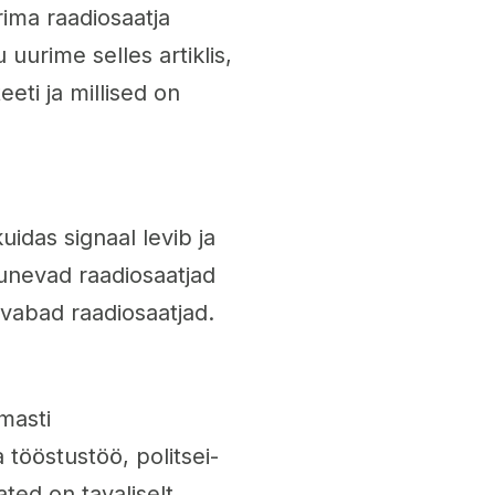
ima raadiosaatja
 uurime selles artiklis,
eeti ja millised on
uidas signaal levib ja
gunevad raadiosaatjad
sivabad raadiosaatjad.
masti
 tööstustöö, politsei-
ated on tavaliselt