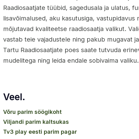
Raadiosaatjate tüübid, sagedusala ja ulatus, fu
lisavõimalused, aku kasutusiga, vastupidavus n
mõjutavad kvaliteetse raadiosaatja valikut. Val
vastab teie vajadustele ning pakub mugavat ja 
Tartu Raadiosaatjate poes saate tutvuda erin
mudelitega ning leida endale sobivaima valiku.
Veel.
võru parim söögikoht
viljandi parim kaltsukas
tv3 play eesti parim pagar