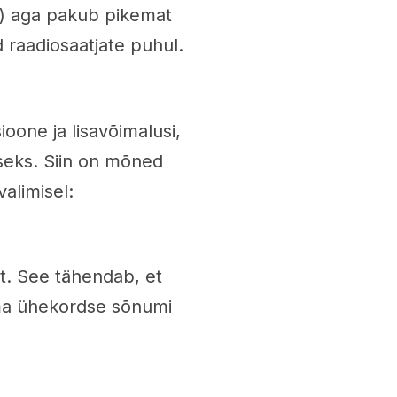
y) aga pakub pikemat
d raadiosaatjate puhul.
oone ja lisavõimalusi,
seks. Siin on mõned
valimisel:
t. See tähendab, et
ama ühekordse sõnumi