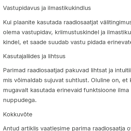
Vastupidavus ja ilmastikukindlus
Kui plaanite kasutada raadiosaatjat välitingimu
olema vastupidav, kriimustuskindel ja ilmastikuk
kindel, et saade suudab vastu pidada erinevate
Kasutajaliides ja lihtsus
Parimad raadiosaatjad pakuvad lihtsat ja intuitii
mis võimaldab sujuvat suhtlust. Oluline on, et
mugavalt kasutada erinevaid funktsioone ilma
nuppudega.
Kokkuvõte
Antud artiklis vaatlesime parima raadiosaatja ot