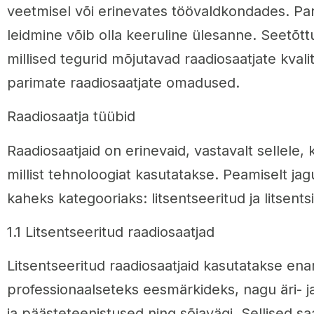
veetmisel või erinevates töövaldkondades. Par
leidmine võib olla keeruline ülesanne. Seetõttu
millised tegurid mõjutavad raadiosaatjate kvalit
parimate raadiosaatjate omadused.
Raadiosaatja tüübid
Raadiosaatjaid on erinevaid, vastavalt sellele, k
millist tehnoloogiat kasutatakse. Peamiselt ja
kaheks kategooriaks: litsentseeritud ja litsent
1.1 Litsentseeritud raadiosaatjad
Litsentseeritud raadiosaatjaid kasutatakse ena
professionaalseteks eesmärkideks, nagu äri- ja
ja päästeteenistused ning sõjavägi. Sellised sa