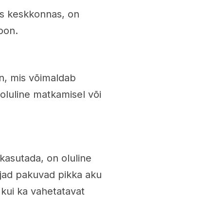
as keskkonnas, on
oon.
on, mis võimaldab
 oluline matkamisel või
 kasutada, on oluline
tjad pakuvad pikka aku
 kui ka vahetatavat