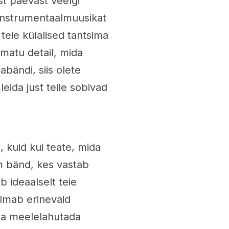
st päevast veelgi
instrumentaalmuusikat
teie külalised tantsima
imatu detail, mida
bändi, siis olete
eida just teile sobivad
 kuid kui teate, mida
m bänd, kes vastab
b ideaalselt teie
lmab erinevaid
 ja meelelahutada