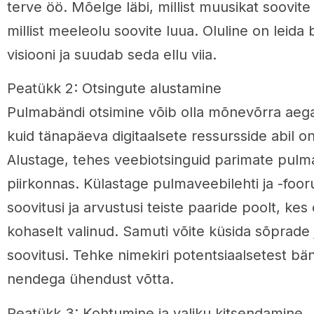
terve öö. Mõelge läbi, millist muusikat soovit
millist meeleolu soovite luua. Oluline on leida
visiooni ja suudab seda ellu viia.
Peatükk 2: Otsingute alustamine
Pulmabändi otsimine võib olla mõnevõrra ae
kuid tänapäeva digitaalsete ressursside abil on
Alustage, tehes veebiotsinguid parimate pulm
piirkonnas. Külastage pulmaveebilehti ja -foor
soovitusi ja arvustusi teiste paaride poolt, ke
kohaselt valinud. Samuti võite küsida sõprade 
soovitusi. Tehke nimekiri potentsiaalsetest bän
nendega ühendust võtta.
Peatükk 3: Kohtumine ja valiku kitsendamine