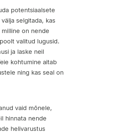
uda potentsiaalsete
 välja selgitada, kas
, milline on nende
oolt valitud lugusid.
i ja laske neil
Teie kohtumine aitab
stele ning kas seal on
anud vaid mõnele,
il hinnata nende
ende helivarustus