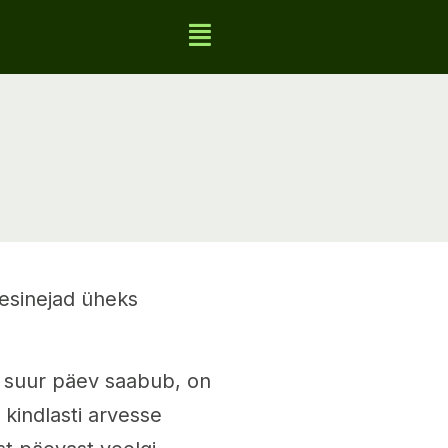
esinejad üheks
a suur päev saabub, on
 kindlasti arvesse