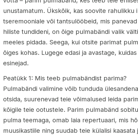
võtta – parim pulmabänd, kes teeb teie erilise
unustamatum. Ükskõik, kas soovite rahulikku 
tseremooniale või tantsulööbeid, mis panevad 
hiliste tundideni, on õige pulmabändi valik vält
meeles pidada. Seega, kui otsite parimat pulma
õiges kohas. Lugege edasi ja avastage, kuidas l
esinejad.
Peatükk 1: Mis teeb pulmabändist parima?
Pulmabändi valimine võib tunduda ülesandena,
otsida, suurenevad teie võimalused leida pari
kõigile teie ootustele. Parim pulmabänd sobitu
pulma teemaga, omab laia repertuaari, mis hõ
muusikastiile ning suudab teie külalisi kaasata