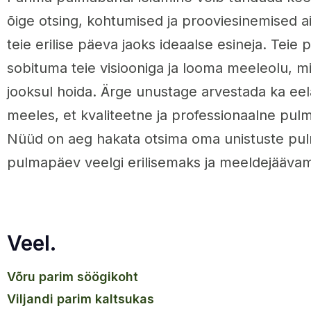
õige otsing, kohtumised ja prooviesinemised ait
teie erilise päeva jaoks ideaalse esineja. Tei
sobituma teie visiooniga ja looma meeleolu, m
jooksul hoida. Ärge unustage arvestada ka eel
meeles, et kvaliteetne ja professionaalne pul
Nüüd on aeg hakata otsima oma unistuste pul
pulmapäev veelgi erilisemaks ja meeldejääva
Veel.
võru parim söögikoht
viljandi parim kaltsukas