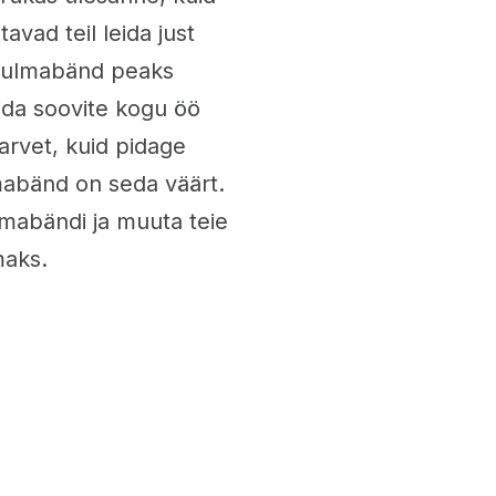
avad teil leida just
e pulmabänd peaks
ida soovite kogu öö
arvet, kuid pidage
mabänd on seda väärt.
mabändi ja muuta teie
maks.