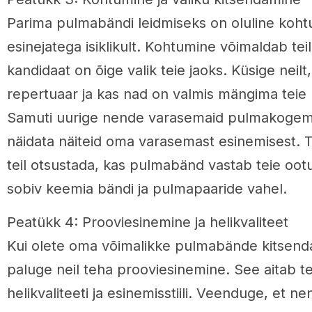
Parima pulmabändi leidmiseks on oluline koht
esinejatega isiklikult. Kohtumine võimaldab teil
kandidaat on õige valik teie jaoks. Küsige neilt
repertuaar ja kas nad on valmis mängima teie p
Samuti uurige nende varasemaid pulmakogemus
näidata näiteid oma varasemast esinemisest. 
teil otsustada, kas pulmabänd vastab teie ootu
sobiv keemia bändi ja pulmapaaride vahel.
Peatükk 4: Prooviesinemine ja helikvaliteet
Kui olete oma võimalikke pulmabände kitsend
paluge neil teha prooviesinemine. See aitab te
helikvaliteeti ja esinemisstiili. Veenduge, et n