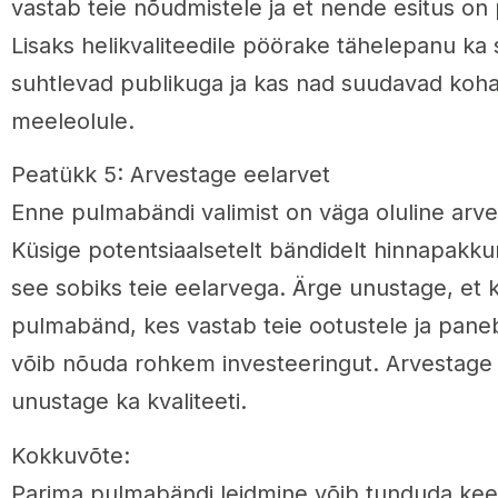
vastab teie nõudmistele ja et nende esitus on
Lisaks helikvaliteedile pöörake tähelepanu ka 
suhtlevad publikuga ja kas nad suudavad koh
meeleolule.
Peatükk 5: Arvestage eelarvet
Enne pulmabändi valimist on väga oluline arv
Küsige potentsiaalsetelt bändidelt hinnapakku
see sobiks teie eelarvega. Ärge unustage, et k
pulmabänd, kes vastab teie ootustele ja paneb 
võib nõuda rohkem investeeringut. Arvestage 
unustage ka kvaliteeti.
Kokkuvõte:
Parima pulmabändi leidmine võib tunduda kee