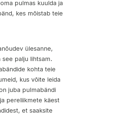
e oma pulmas kuulda ja
 bänd, kes mõistab teie
ganõudev ülesanne,
 see palju lihtsam.
abändide kohta teie
umeid, kus võite leida
s on juba pulmabändi
ja pereliikmete käest
didest, et saaksite