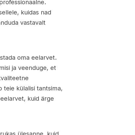
 professionaalne.
sellele, kuidas nad
anduda vastavalt
estada oma eelarvet.
misi ja veenduge, et
valiteetne
teie külalisi tantsima,
eelarvet, kuid ärge
rukas ülesanne, kuid