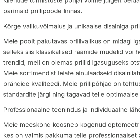
klientide tunnistuste põhjal võime julgelt öeld
parimaid prillipoode linnas.
Kõrge valikuvõimalus ja unikaalse disainiga pril
Meie poolt pakutavas prillivalikus on midagi ig
selleks siis klassikalised raamide mudelid või
trendid, meil on olemas prillid igasuguseks ots
Meie sortimendist leiate ainulaadseid disainila
brändide kvaliteedi. Meie prillipõhjad on teht
standardite järgi ning tagavad teile optimaals
Professionaalne teenindus ja individuaalne lä
Meie meeskond koosneb kogenud optomeetritest
kes on valmis pakkuma teile professionaalset 