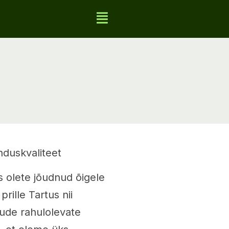
induskvaliteet
is olete jõudnud õigele
ille Tartus nii
jude rahulolevate