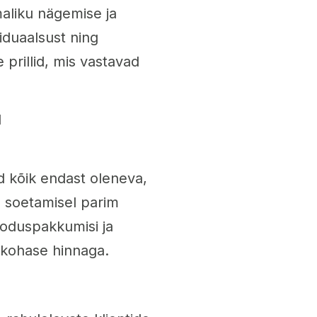
aliku nägemise ja
iduaalsust ning
e prillid, mis vastavad
d
 kõik endast oleneva,
de soetamisel parim
ooduspakkumisi ja
kukohase hinnaga.