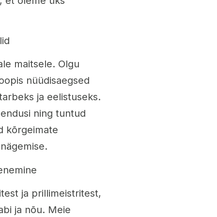
a, et oleme üks
lid
ale maitsele. Olgu
 hoopis nüüdisaegsed
tarbeks ja eelistuseks.
hendusi ning tuntud
ud kõrgeimate
e nägemise.
henemine
 ja prillimeistritest,
abi ja nõu. Meie