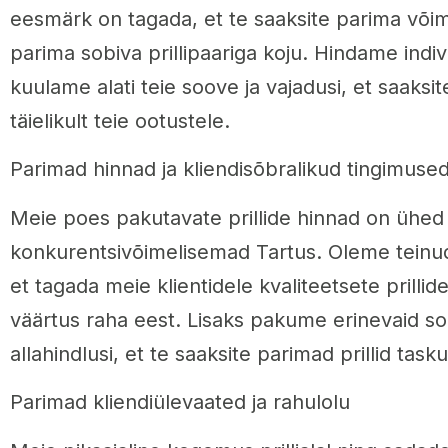
eesmärk on tagada, et te saaksite parima võim
parima sobiva prillipaariga koju. Hindame indiv
kuulame alati teie soove ja vajadusi, et saaksit
täielikult teie ootustele.
Parimad hinnad ja kliendisõbralikud tingimuse
Meie poes pakutavate prillide hinnad on ühed
konkurentsivõimelisemad Tartus. Oleme teinud
et tagada meie klientidele kvaliteetsete prilli
väärtus raha eest. Lisaks pakume erinevaid s
allahindlusi, et te saaksite parimad prillid tas
Parimad kliendiülevaated ja rahulolu