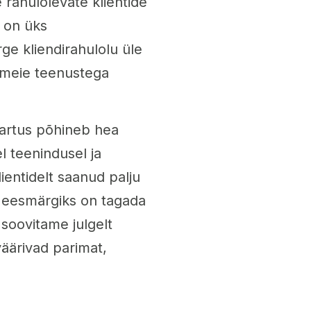
 rahulolevate klientide
d on üks
e kliendirahulolu üle
e meie teenustega
Tartus põhineb hea
el teenindusel ja
ientidelt saanud palju
e eesmärgiks on tagada
 soovitame julgelt
väärivad parimat,