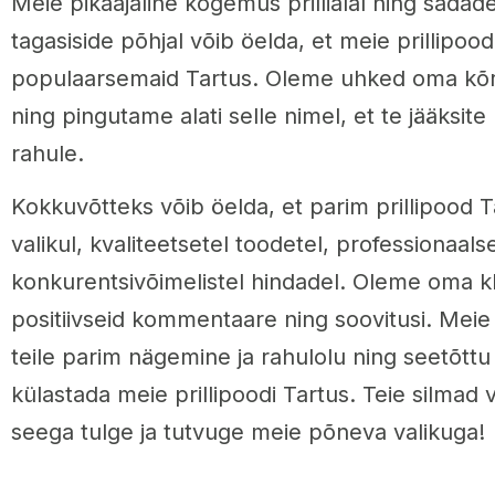
Meie pikaajaline kogemus prillialal ning sadade
tagasiside põhjal võib öelda, et meie prillipoo
populaarsemaid Tartus. Oleme uhked oma kõrg
ning pingutame alati selle nimel, et te jääksit
rahule.
Kokkuvõtteks võib öelda, et parim prillipood 
valikul, kvaliteetsetel toodetel, professionaals
konkurentsivõimelistel hindadel. Oleme oma kl
positiivseid kommentaare ning soovitusi. Mei
teile parim nägemine ja rahulolu ning seetõttu
külastada meie prillipoodi Tartus. Teie silmad 
seega tulge ja tutvuge meie põneva valikuga!