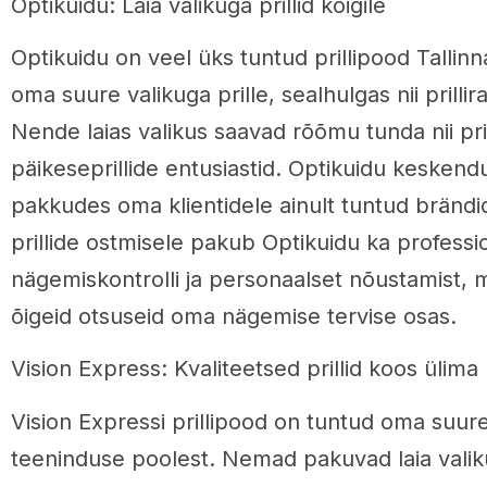
Optikuidu: Laia valikuga prillid kõigile
Optikuidu on veel üks tuntud prillipood Tallinn
oma suure valikuga prille, sealhulgas nii prillir
Nende laias valikus saavad rõõmu tunda nii pri
päikeseprillide entusiastid. Optikuidu keskendu
pakkudes oma klientidele ainult tuntud brändid
prillide ostmisele pakub Optikuidu ka professi
nägemiskontrolli ja personaalset nõustamist, mi
õigeid otsuseid oma nägemise tervise osas.
Vision Express: Kvaliteetsed prillid koos üli
Vision Expressi prillipood on tuntud oma suure
teeninduse poolest. Nemad pakuvad laia valikut