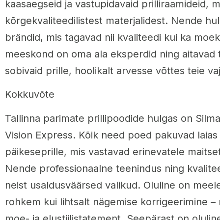
kaasaegseid ja vastupidavaid prilliraamideid, 
kõrgekvaliteedilistest materjalidest. Nende hu
brändid, mis tagavad nii kvaliteedi kui ka moe
meeskond on oma ala eksperdid ning aitavad tei
sobivaid prille, hoolikalt arvesse võttes teie va
Kokkuvõte
Tallinna parimate prillipoodide hulgas on Silma
Vision Express. Kõik need poed pakuvad laias va
päikeseprille, mis vastavad erinevatele maitset
Nende professionaalne teenindus ning kvalite
neist usaldusväärsed valikud. Oluline on meeles
rohkem kui lihtsalt nägemise korrigeerimine – 
moe- ja elustiilistatement. Seepärast on olulin