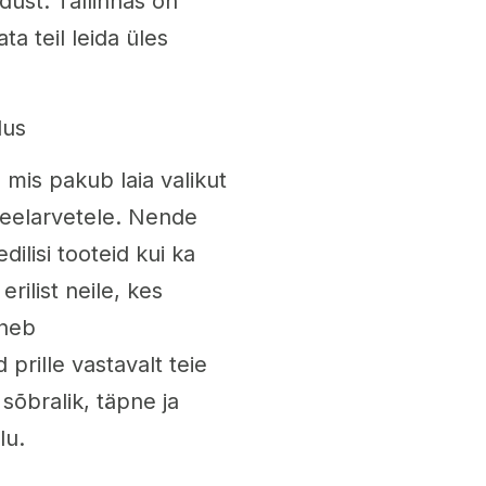
dust. Tallinnas on
a teil leida üles
dus
, mis pakub laia valikut
a eelarvetele. Nende
dilisi tooteid kui ka
erilist neile, kes
sneb
 prille vastavalt teie
sõbralik, täpne ja
lu.