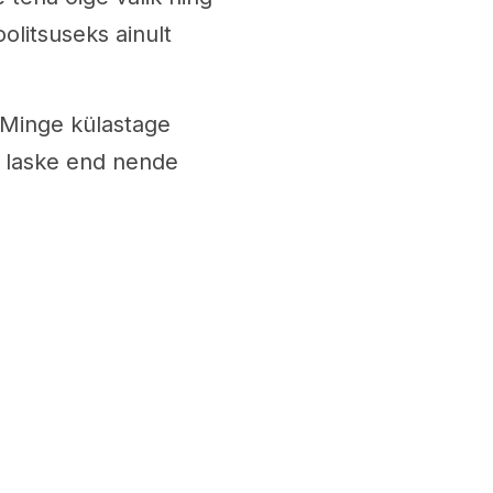
olitsuseks ainult
? Minge külastage
ng laske end nende