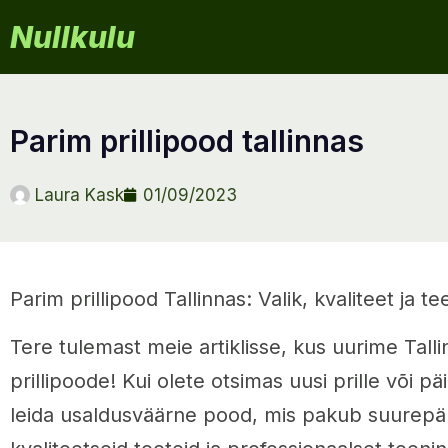
Nullkulu
parim prillipood tallinnas
Laura Kask
01/09/2023
Parim prillipood Tallinnas: Valik, kvaliteet ja t
Tere tulemast meie artiklisse, kus uurime Tall
prillipoode! Kui olete otsimas uusi prille või pä
leida usaldusväärne pood, mis pakub suurepära