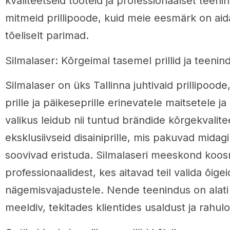
kvaliteetseid tooteid ja professionaalset teenin
mitmeid prillipoode, kuid meie eesmärk on aidat
tõeliselt parimad.
Silmalaser: Kõrgeimal tasemel prillid ja teenin
Silmalaser on üks Tallinna juhtivaid prillipoode
prille ja päikeseprille erinevatele maitsetele j
valikus leidub nii tuntud brändide kõrgekvalitee
eksklusiivseid disainiprille, mis pakuvad midagi 
soovivad eristuda. Silmalaseri meeskond koo
professionaalidest, kes aitavad teil valida õigeid
nägemisvajadustele. Nende teenindus on alati 
meeldiv, tekitades klientides usaldust ja rahulo