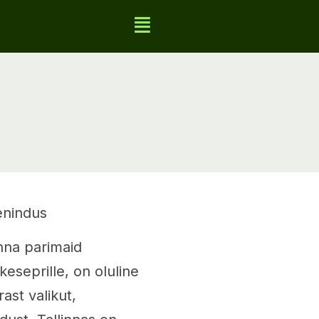
eenindus
inna parimaid
ikeseprille, on oluline
st valikut,