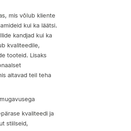
as, mis võlub kliente
aamideid kui ka läätsi.
llide kandjad kui ka
b kvaliteedile,
e tooteid. Lisaks
onaalset
s aitavad teil teha
ma mugavusega
pärase kvaliteedi ja
 stiilseid,