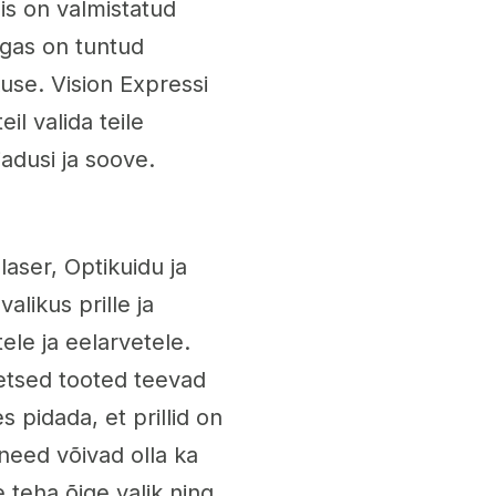
mis on valmistatud
lgas on tuntud
kuse. Vision Expressi
l valida teile
jadusi ja soove.
laser, Optikuidu ja
likus prille ja
ele ja eelarvetele.
etsed tooted teevad
 pidada, et prillid on
need võivad olla ka
e teha õige valik ning