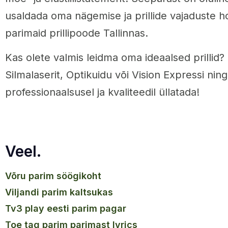
usaldada oma nägemise ja prillide vajaduste ho
parimaid prillipoode Tallinnas.
Kas olete valmis leidma oma ideaalsed prillid
Silmalaserit, Optikuidu või Vision Expressi ni
professionaalsusel ja kvaliteedil üllatada!
Veel.
võru parim söögikoht
viljandi parim kaltsukas
tv3 play eesti parim pagar
toe tag parim parimast lyrics