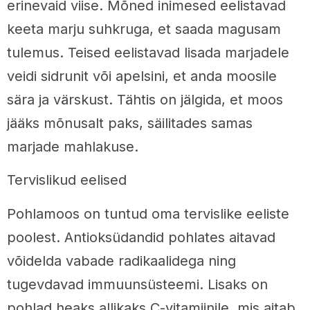
erinevaid viise. Mõned inimesed eelistavad
keeta marju suhkruga, et saada magusam
tulemus. Teised eelistavad lisada marjadele
veidi sidrunit või apelsini, et anda moosile
sära ja värskust. Tähtis on jälgida, et moos
jääks mõnusalt paks, säilitades samas
marjade mahlakuse.
Tervislikud eelised
Pohlamoos on tuntud oma tervislike eeliste
poolest. Antioksüdandid pohlates aitavad
võidelda vabade radikaalidega ning
tugevdavad immuunsüsteemi. Lisaks on
pohlad heaks allikaks C-vitamiinile, mis aitab