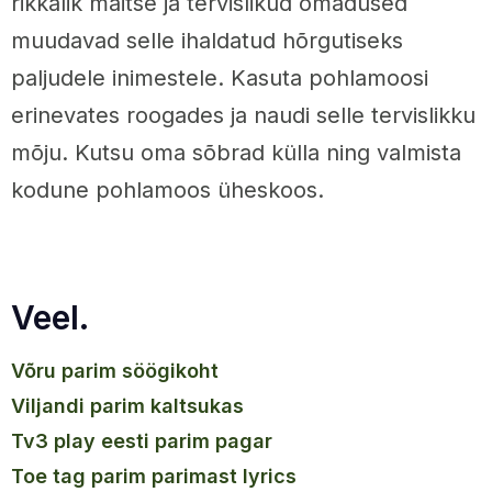
rikkalik maitse ja tervislikud omadused
muudavad selle ihaldatud hõrgutiseks
paljudele inimestele. Kasuta pohlamoosi
erinevates roogades ja naudi selle tervislikku
mõju. Kutsu oma sõbrad külla ning valmista
kodune pohlamoos üheskoos.
Veel.
võru parim söögikoht
viljandi parim kaltsukas
tv3 play eesti parim pagar
toe tag parim parimast lyrics