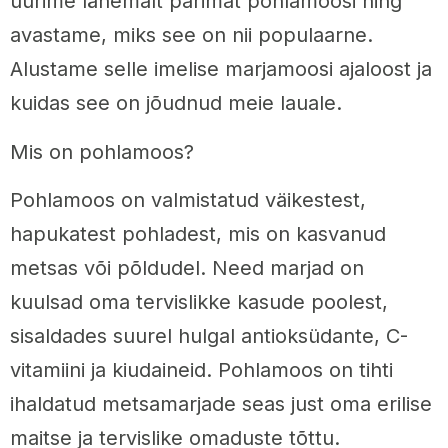
uurime lähemalt parimat pohlamoosi ning
avastame, miks see on nii populaarne.
Alustame selle imelise marjamoosi ajaloost ja
kuidas see on jõudnud meie lauale.
Mis on pohlamoos?
Pohlamoos on valmistatud väikestest,
hapukatest pohladest, mis on kasvanud
metsas või põldudel. Need marjad on
kuulsad oma tervislikke kasude poolest,
sisaldades suurel hulgal antioksüdante, C-
vitamiini ja kiudaineid. Pohlamoos on tihti
ihaldatud metsamarjade seas just oma erilise
maitse ja tervislike omaduste tõttu.