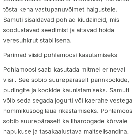
tõsta keha vastupanuvõimet haigustele.
Samuti sisaldavad pohlad kiudaineid, mis
soodustavad seedimist ja aitavad hoida
veresuhkrut stabiilsena.
Parimad viisid pohlamoosi kasutamiseks
Pohlamoosi saab kasutada mitmel erineval
viisil. See sobib suurepäraselt pannkookide,
pudingite ja kookide kaunistamiseks. Samuti
võib seda segada jogurti või kaerahelvestega
hommikusöögilaua rikastamiseks. Pohlamoos
sobib suurepäraselt ka liharoogade kõrvale
hapukuse ja tasakaalustava maitselisandina.