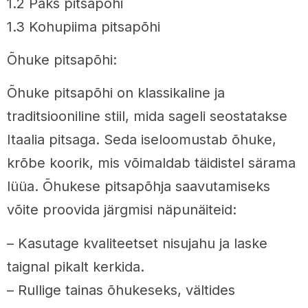
1.2 Paks pitsapõhi
1.3 Kohupiima pitsapõhi
Õhuke pitsapõhi:
Õhuke pitsapõhi on klassikaline ja
traditsiooniline stiil, mida sageli seostatakse
Itaalia pitsaga. Seda iseloomustab õhuke,
krõbe koorik, mis võimaldab täidistel särama
lüüa. Õhukese pitsapõhja saavutamiseks
võite proovida järgmisi näpunäiteid:
– Kasutage kvaliteetset nisujahu ja laske
taignal pikalt kerkida.
– Rullige tainas õhukeseks, vältides