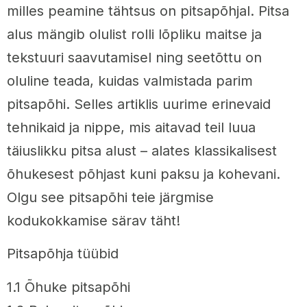
milles peamine tähtsus on pitsapõhjal. Pitsa
alus mängib olulist rolli lõpliku maitse ja
tekstuuri saavutamisel ning seetõttu on
oluline teada, kuidas valmistada parim
pitsapõhi. Selles artiklis uurime erinevaid
tehnikaid ja nippe, mis aitavad teil luua
täiuslikku pitsa alust – alates klassikalisest
õhukesest põhjast kuni paksu ja kohevani.
Olgu see pitsapõhi teie järgmise
kodukokkamise särav täht!
Pitsapõhja tüübid
1.1 Õhuke pitsapõhi