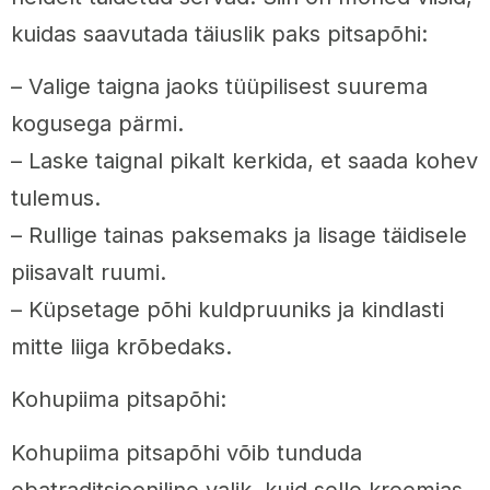
kuidas saavutada täiuslik paks pitsapõhi:
– Valige taigna jaoks tüüpilisest suurema
kogusega pärmi.
– Laske taignal pikalt kerkida, et saada kohev
tulemus.
– Rullige tainas paksemaks ja lisage täidisele
piisavalt ruumi.
– Küpsetage põhi kuldpruuniks ja kindlasti
mitte liiga krõbedaks.
Kohupiima pitsapõhi:
Kohupiima pitsapõhi võib tunduda
ebatraditsiooniline valik, kuid selle kreemjas