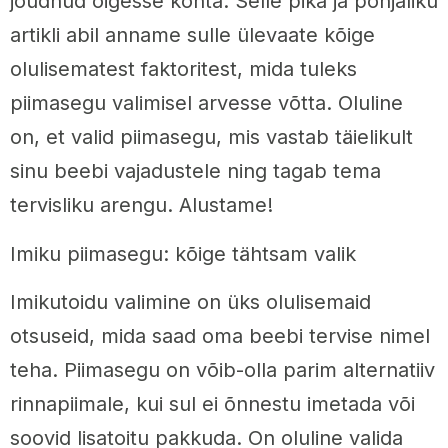
jõudnud õigesse kohta. Selle pika ja põhjaliku
artikli abil anname sulle ülevaate kõige
olulisematest faktoritest, mida tuleks
piimasegu valimisel arvesse võtta. Oluline
on, et valid piimasegu, mis vastab täielikult
sinu beebi vajadustele ning tagab tema
tervisliku arengu. Alustame!
Imiku piimasegu: kõige tähtsam valik
Imikutoidu valimine on üks olulisemaid
otsuseid, mida saad oma beebi tervise nimel
teha. Piimasegu on võib-olla parim alternatiiv
rinnapiimale, kui sul ei õnnestu imetada või
soovid lisatoitu pakkuda. On oluline valida