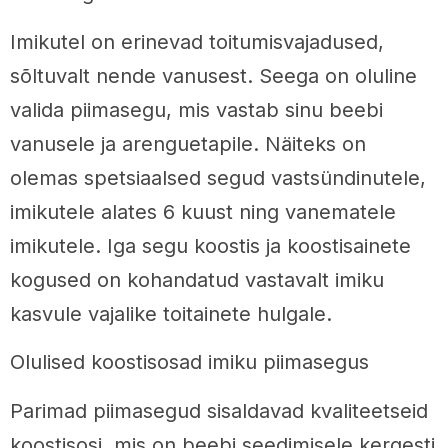
Imikutel on erinevad toitumisvajadused,
sõltuvalt nende vanusest. Seega on oluline
valida piimasegu, mis vastab sinu beebi
vanusele ja arenguetapile. Näiteks on
olemas spetsiaalsed segud vastsündinutele,
imikutele alates 6 kuust ning vanematele
imikutele. Iga segu koostis ja koostisainete
kogused on kohandatud vastavalt imiku
kasvule vajalike toitainete hulgale.
Olulised koostisosad imiku piimasegus
Parimad piimasegud sisaldavad kvaliteetseid
koostisosi, mis on beebi seedimisele kergesti