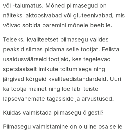
või -talumatus. Mõned piimasegud on
näiteks laktoosivabad või gluteenivabad, mis
võivad sobida paremini mõnele beebile.
Teiseks, kvaliteetset piimasegu valides
peaksid silmas pidama selle tootjat. Eelista
usaldusväärseid tootjaid, kes tegelevad
spetsiaalselt imikute toitumisega ning
järgivad kõrgeid kvaliteedistandardeid. Uuri
ka tootja mainet ning loe läbi teiste
lapsevanemate tagasiside ja arvustused.
Kuidas valmistada piimasegu õigesti?
Piimasegu valmistamine on oluline osa selle