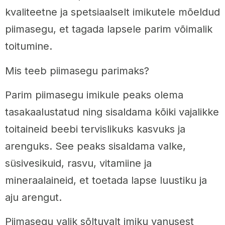
kvaliteetne ja spetsiaalselt imikutele mõeldud
piimasegu, et tagada lapsele parim võimalik
toitumine.
Mis teeb piimasegu parimaks?
Parim piimasegu imikule peaks olema
tasakaalustatud ning sisaldama kõiki vajalikke
toitaineid beebi tervislikuks kasvuks ja
arenguks. See peaks sisaldama valke,
süsivesikuid, rasvu, vitamiine ja
mineraalaineid, et toetada lapse luustiku ja
aju arengut.
Piimasegu valik sõltuvalt imiku vanusest