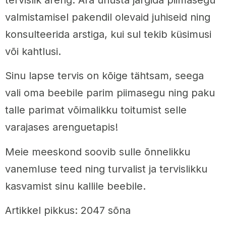
tervislik areng. Ära unusta järgida piimasegu
valmistamisel pakendil olevaid juhiseid ning
konsulteerida arstiga, kui sul tekib küsimusi
või kahtlusi.
Sinu lapse tervis on kõige tähtsam, seega
vali oma beebile parim piimasegu ning paku
talle parimat võimalikku toitumist selle
varajases arenguetapis!
Meie meeskond soovib sulle õnnelikku
vanemluse teed ning turvalist ja tervislikku
kasvamist sinu kallile beebile.
Artikkel pikkus: 2047 sõna