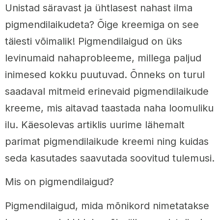
Unistad säravast ja ühtlasest nahast ilma
pigmendilaikudeta? Õige kreemiga on see
täiesti võimalik! Pigmendilaigud on üks
levinumaid nahaprobleeme, millega paljud
inimesed kokku puutuvad. Õnneks on turul
saadaval mitmeid erinevaid pigmendilaikude
kreeme, mis aitavad taastada naha loomuliku
ilu. Käesolevas artiklis uurime lähemalt
parimat pigmendilaikude kreemi ning kuidas
seda kasutades saavutada soovitud tulemusi.
Mis on pigmendilaigud?
Pigmendilaigud, mida mõnikord nimetatakse