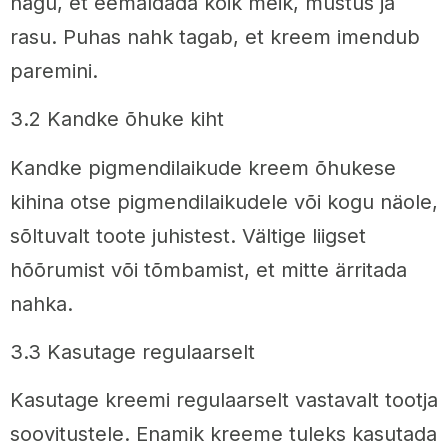
nägu, et eemaldada kõik meik, mustus ja
rasu. Puhas nahk tagab, et kreem imendub
paremini.
3.2 Kandke õhuke kiht
Kandke pigmendilaikude kreem õhukese
kihina otse pigmendilaikudele või kogu näole,
sõltuvalt toote juhistest. Vältige liigset
hõõrumist või tõmbamist, et mitte ärritada
nahka.
3.3 Kasutage regulaarselt
Kasutage kreemi regulaarselt vastavalt tootja
soovitustele. Enamik kreeme tuleks kasutada