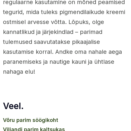
regulaarne kasutamine on mõned peamised
tegurid, mida tuleks pigmendilaikude kreemi
ostmisel arvesse võtta. Lõpuks, olge
kannatlikud ja järjekindlad – parimad
tulemused saavutatakse pikaajalise
kasutamise korral. Andke oma nahale aega
paranemiseks ja nautige kauni ja ühtlase
nahaga elu!
Veel.
võru parim söögikoht
viljandi parim kaltsukas