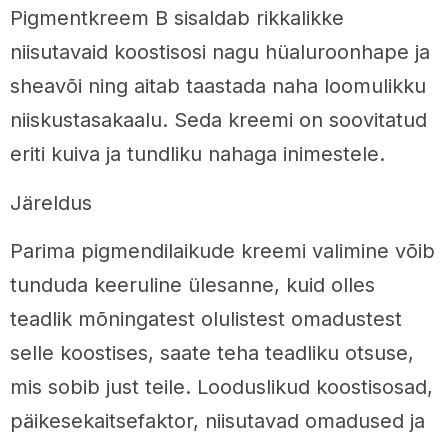
Pigmentkreem B sisaldab rikkalikke
niisutavaid koostisosi nagu hüaluroonhape ja
sheavõi ning aitab taastada naha loomulikku
niiskustasakaalu. Seda kreemi on soovitatud
eriti kuiva ja tundliku nahaga inimestele.
Järeldus
Parima pigmendilaikude kreemi valimine võib
tunduda keeruline ülesanne, kuid olles
teadlik mõningatest olulistest omadustest
selle koostises, saate teha teadliku otsuse,
mis sobib just teile. Looduslikud koostisosad,
päikesekaitsefaktor, niisutavad omadused ja