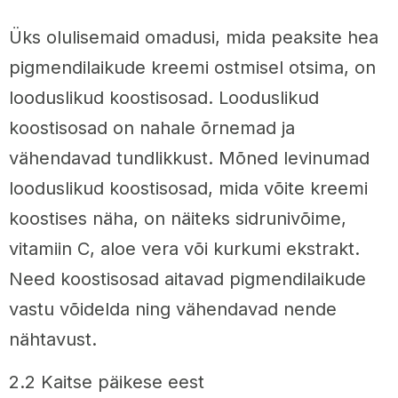
Üks olulisemaid omadusi, mida peaksite hea
pigmendilaikude kreemi ostmisel otsima, on
looduslikud koostisosad. Looduslikud
koostisosad on nahale õrnemad ja
vähendavad tundlikkust. Mõned levinumad
looduslikud koostisosad, mida võite kreemi
koostises näha, on näiteks sidrunivõime,
vitamiin C, aloe vera või kurkumi ekstrakt.
Need koostisosad aitavad pigmendilaikude
vastu võidelda ning vähendavad nende
nähtavust.
2.2 Kaitse päikese eest