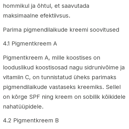
hommikul ja õhtul, et saavutada
maksimaalne efektiivsus.
Parima pigmendilaikude kreemi soovitused
4.1 Pigmentkreem A
Pigmentkreem A, mille koostises on
looduslikud koostisosad nagu sidrunivõime ja
vitamiin C, on tunnistatud üheks parimaks
pigmendilaikude vastaseks kreemiks. Sellel
on kõrge SPF ning kreem on sobilik kõikidele
nahatüüpidele.
4.2 Pigmentkreem B