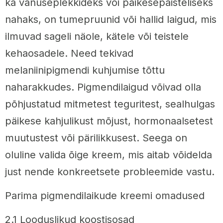
ka vanuseplekkideks või päikesepaisteliseks
nahaks, on tumepruunid või hallid laigud, mis
ilmuvad sageli näole, kätele või teistele
kehaosadele. Need tekivad
melaniinipigmendi kuhjumise tõttu
naharakkudes. Pigmendilaigud võivad olla
põhjustatud mitmetest teguritest, sealhulgas
päikese kahjulikust mõjust, hormonaalsetest
muutustest või pärilikkusest. Seega on
oluline valida õige kreem, mis aitab võidelda
just nende konkreetsete probleemide vastu.
Parima pigmendilaikude kreemi omadused
2.1 Looduslikud koostisosad