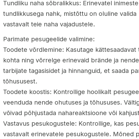
Tundliku naha sõbralikkus: Erinevatel inimestel
tundlikkusega nahk, mistõttu on oluline valida
vastavalt teie naha vajadustele.
Parimate pesugeelide valimine:
Toodete võrdlemine: Kasutage kättesaadavat 
kohta ning võrrelge erinevaid brände ja nend
tarbijate tagasisidet ja hinnanguid, et saada 
tõhususest.
Toodete koostis: Kontrollige hoolikalt pesugeel
veenduda nende ohutuses ja tõhususes. Välti
võivad põhjustada nahareaktsioone või kahjus
Vastavus pesukogustele: Kontrollige, kas pe
vastavalt erinevatele pesukogustele. Mõned 