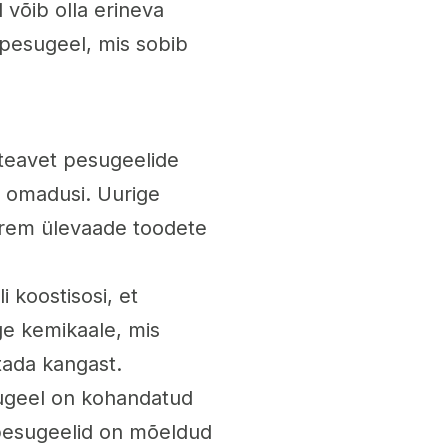
 võib olla erineva
 pesugeel, mis sobib
teavet pesugeelide
e omadusi. Uurige
parem ülevaade toodete
i koostisosi, et
ge kemikaale, mis
tada kangast.
sugeel on kohandatud
pesugeelid on mõeldud