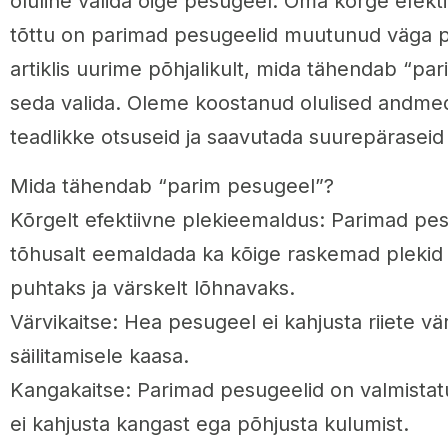
oluline valida õige pesugeel. Oma kõrge efekt
tõttu on parimad pesugeelid muutunud väga p
artiklis uurime põhjalikult, mida tähendab “pa
seda valida. Oleme koostanud olulised andmed,
teadlikke otsuseid ja saavutada suurepäraseid
Mida tähendab “parim pesugeel”?
Kõrgelt efektiivne plekieemaldus: Parimad pe
tõhusalt eemaldada ka kõige raskemad plekid n
puhtaks ja värskelt lõhnavaks.
Värvikaitse: Hea pesugeel ei kahjusta riiete v
säilitamisele kaasa.
Kangakaitse: Parimad pesugeelid on valmistat
ei kahjusta kangast ega põhjusta kulumist.