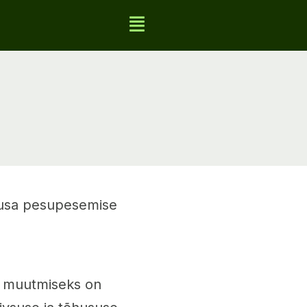
husa pesupesemise
s muutmiseks on