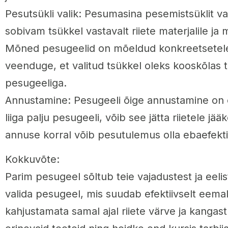
Pesutsükli valik: Pesumasina pesemistsüklit va
sobivam tsükkel vastavalt riiete materjalile j
Mõned pesugeelid on mõeldud konkreetsetele p
veenduge, et valitud tsükkel oleks kooskõlas 
pesugeeliga.
Annustamine: Pesugeeli õige annustamine on o
liiga palju pesugeeli, võib see jätta riietele jää
annuse korral võib pesutulemus olla ebaefekti
Kokkuvõte:
Parim pesugeel sõltub teie vajadustest ja eelis
valida pesugeel, mis suudab efektiivselt eema
kahjustamata samal ajal riiete värve ja kangast