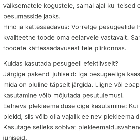
väiksematele kogustele, samal ajal kui teise
pesumasside jaoks.
Hind ja kättesaadavus: Võrrelge pesugeelide h
kvaliteetne toode oma eelarvele vastavalt. Sa
toodete kättesaadavusest teie piirkonnas.
Kuidas kasutada pesugeeli efektiivselt?
Järgige pakendi juhiseid: Iga pesugeeliga kaa
mida on oluline täpselt järgida. Liigne või eba
kasutamine võib mõjutada pesutulemusi.
Eelneva plekieemalduse õige kasutamine: Kui r
plekid, siis võib olla vajalik eelnev plekieema
Kasutage selleks sobivat plekieemaldusvahendi
juhiseid.