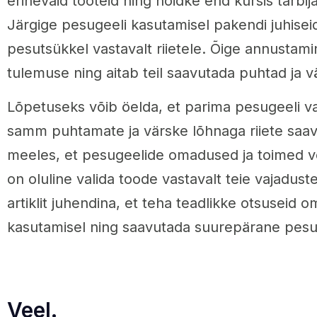
erinevaid tooteid ning hoidke end kursis tarbij
Järgige pesugeeli kasutamisel pakendi juhiseid
pesutsükkel vastavalt riietele. Õige annustam
tulemuse ning aitab teil saavutada puhtad ja v
Lõpetuseks võib öelda, et parima pesugeeli va
samm puhtamate ja värske lõhnaga riiete saav
meeles, et pesugeelide omadused ja toimed v
on oluline valida toode vastavalt teie vajadus
artiklit juhendina, et teha teadlikke otsusei
kasutamisel ning saavutada suurepärane pes
Veel.