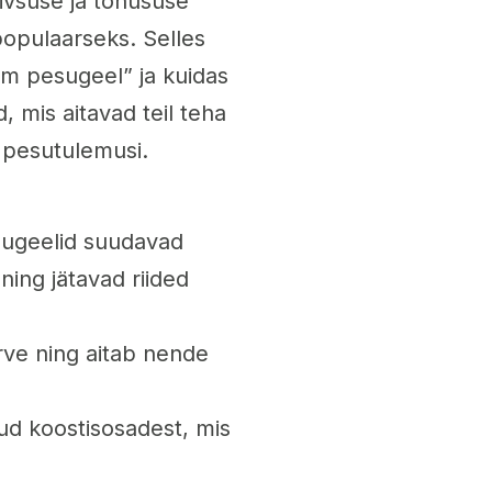
iivsuse ja tõhususe
opulaarseks. Selles
rim pesugeel” ja kuidas
 mis aitavad teil teha
 pesutulemusi.
sugeelid suudavad
ing jätavad riided
ärve ning aitab nende
ud koostisosadest, mis