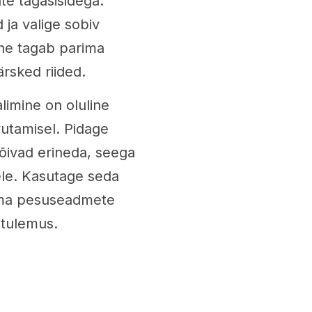
ate tagasisidega.
 ja valige sobiv
ine tagab parima
ärsked riided.
limine on oluline
utamisel. Pidage
õivad erineda, seega
tele. Kasutage seda
d oma pesuseadmete
utulemus.