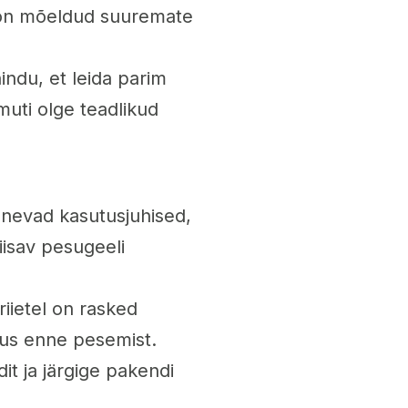
d on mõeldud suuremate
indu, et leida parim
muti olge teadlikud
snevad kasutusjuhised,
piisav pesugeeli
iietel on rasked
ldus enne pesemist.
t ja järgige pakendi