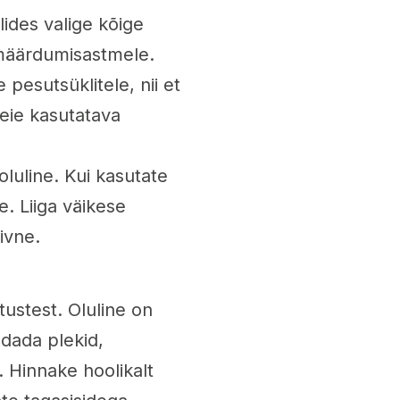
lides valige kõige
a määrdumisastmele.
esutsüklitele, nii et
teie kasutatava
luline. Kui kasutate
ke. Liiga väikese
ivne.
tustest. Oluline on
ldada plekid,
. Hinnake hoolikalt