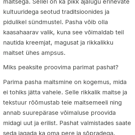
maitsega. Sellel on ka pikk ajalugu erinevate
kultuuridega seotud traditsioonides ja
pidulikel sündmustel. Pasha võib olla
kaasahaarav valik, kuna see võimaldab teil
nautida kreemjat, magusat ja rikkalikku
maitset ühes ampsus.
Miks peaksite proovima parimat pashat?
Parima pasha maitsmine on kogemus, mida
ei tohiks jätta vahele. Selle rikkalik maitse ja
tekstuur rõõmustab teie maitsemeeli ning
annab suurepärase võimaluse proovida
midagi uut ja erilist. Pashat valmistades saate
seda jagada ka oma pere ja sõpradega,