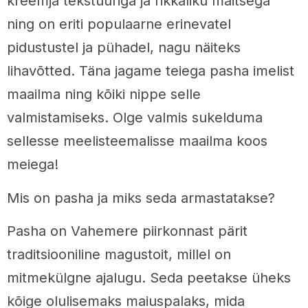
kreemja tekstuuriga ja rikkaliku maitsega
ning on eriti populaarne erinevatel
pidustustel ja pühadel, nagu näiteks
lihavõtted. Täna jagame teiega pasha imelist
maailma ning kõiki nippe selle
valmistamiseks. Olge valmis sukelduma
sellesse meelisteemalisse maailma koos
meiega!
Mis on pasha ja miks seda armastatakse?
Pasha on Vahemere piirkonnast pärit
traditsiooniline magustoit, millel on
mitmekülgne ajalugu. Seda peetakse üheks
kõige olulisemaks maiuspalaks, mida