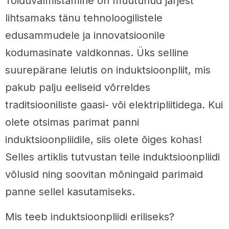
Toiduvalmistamine on muutunud järjest
lihtsamaks tänu tehnoloogilistele
edusammudele ja innovatsioonile
kodumasinate valdkonnas. Üks selline
suurepärane leiutis on induktsioonpliit, mis
pakub palju eeliseid võrreldes
traditsiooniliste gaasi- või elektripliitidega. Kui
olete otsimas parimat panni
induktsioonpliidile, siis olete õiges kohas!
Selles artiklis tutvustan teile induktsioonpliidi
võlusid ning soovitan mõningaid parimaid
panne sellel kasutamiseks.
Mis teeb induktsioonpliidi eriliseks?