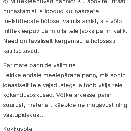
c) Mittekleepuvad pannid: Kui soovite lihtsat
puhastamist ja loodud kulinaarsete
meistriteoste hõlpsat valmistamist, siis võib
mittekleepuv pann olla teie jaoks parim valik.
Need on tavaliselt kergemad ja hõlpsasti
käsitsetavad.
Parimate pannide valimine
Leidke endale meelepärane pann, mis sobib
ideaalselt teie vajadustega ja toob välja teie
kokandusoskused. Võtke arvesse panni
suurust, materjali, käepideme mugavust ning
vastupidavust.
Kokkuvõte