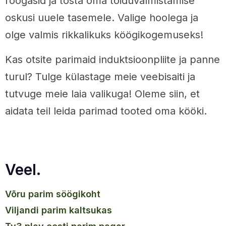
roogasid ja tõsta oma toiduvalmistamise
oskusi uuele tasemele. Valige hoolega ja
olge valmis rikkalikuks köögikogemuseks!
Kas otsite parimaid induktsioonpliite ja panne
turul? Tulge külastage meie veebisaiti ja
tutvuge meie laia valikuga! Oleme siin, et
aidata teil leida parimad tooted oma kööki.
Veel.
võru parim söögikoht
viljandi parim kaltsukas