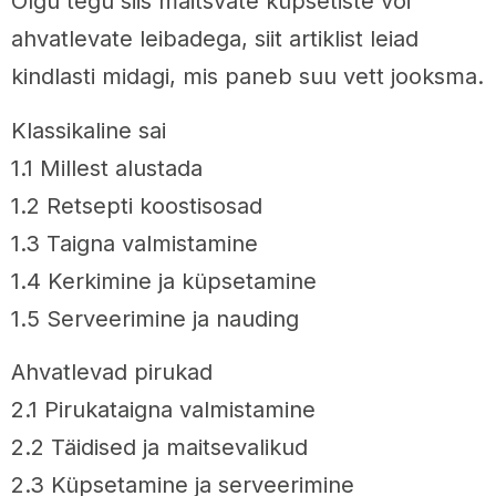
Olgu tegu siis maitsvate küpsetiste või
ahvatlevate leibadega, siit artiklist leiad
kindlasti midagi, mis paneb suu vett jooksma.
Klassikaline sai
1.1 Millest alustada
1.2 Retsepti koostisosad
1.3 Taigna valmistamine
1.4 Kerkimine ja küpsetamine
1.5 Serveerimine ja nauding
Ahvatlevad pirukad
2.1 Pirukataigna valmistamine
2.2 Täidised ja maitsevalikud
2.3 Küpsetamine ja serveerimine