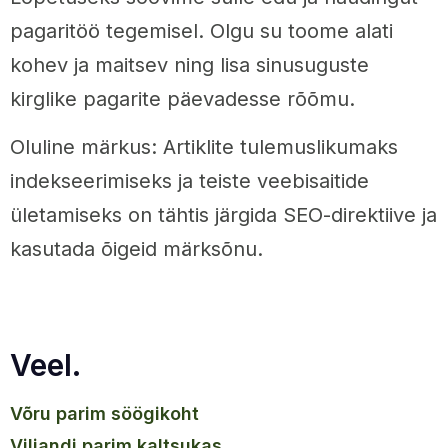
pagaritöö tegemisel. Olgu su toome alati
kohev ja maitsev ning lisa sinusuguste
kirglike pagarite päevadesse rõõmu.
Oluline märkus: Artiklite tulemuslikumaks
indekseerimiseks ja teiste veebisaitide
ületamiseks on tähtis järgida SEO-direktiive ja
kasutada õigeid märksõnu.
Veel.
võru parim söögikoht
viljandi parim kaltsukas