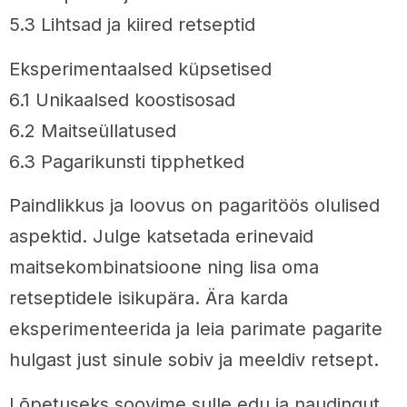
5.3 Lihtsad ja kiired retseptid
Eksperimentaalsed küpsetised
6.1 Unikaalsed koostisosad
6.2 Maitseüllatused
6.3 Pagarikunsti tipphetked
Paindlikkus ja loovus on pagaritöös olulised
aspektid. Julge katsetada erinevaid
maitsekombinatsioone ning lisa oma
retseptidele isikupära. Ära karda
eksperimenteerida ja leia parimate pagarite
hulgast just sinule sobiv ja meeldiv retsept.
Lõpetuseks soovime sulle edu ja naudingut