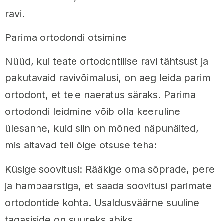
ravi.
Parima ortodondi otsimine
Nüüd, kui teate ortodontilise ravi tähtsust ja
pakutavaid ravivõimalusi, on aeg leida parim
ortodont, et teie naeratus säraks. Parima
ortodondi leidmine võib olla keeruline
ülesanne, kuid siin on mõned näpunäited,
mis aitavad teil õige otsuse teha:
Küsige soovitusi: Rääkige oma sõprade, pere
ja hambaarstiga, et saada soovitusi parimate
ortodontide kohta. Usaldusväärne suuline
tagasiside on suureks abiks.