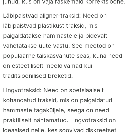
juhud, kus on vaja raskemaid korrektsioone.
Läbipaistvad aligner-traksid: Need on
läbipaistvad plastikust traksid, mis
paigaldatakse hammastele ja pidevalt
vahetatakse uute vastu. See meetod on
populaarne täiskasvanute seas, kuna need
on esteetiliselt meeldivamad kui
traditsioonilised breketid.
Lingvotraksid: Need on spetsiaalselt
kohandatud traksid, mis on paigaldatud
hammaste tagaküljele, seega on need
praktiliselt nähtamatud. Lingvotraksid on
ideaalsed neile, kes soovivad diskreetset