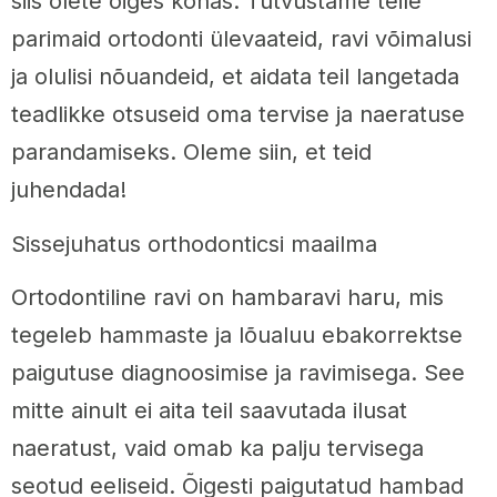
siis olete õiges kohas. Tutvustame teile
parimaid ortodonti ülevaateid, ravi võimalusi
ja olulisi nõuandeid, et aidata teil langetada
teadlikke otsuseid oma tervise ja naeratuse
parandamiseks. Oleme siin, et teid
juhendada!
Sissejuhatus orthodonticsi maailma
Ortodontiline ravi on hambaravi haru, mis
tegeleb hammaste ja lõualuu ebakorrektse
paigutuse diagnoosimise ja ravimisega. See
mitte ainult ei aita teil saavutada ilusat
naeratust, vaid omab ka palju tervisega
seotud eeliseid. Õigesti paigutatud hambad