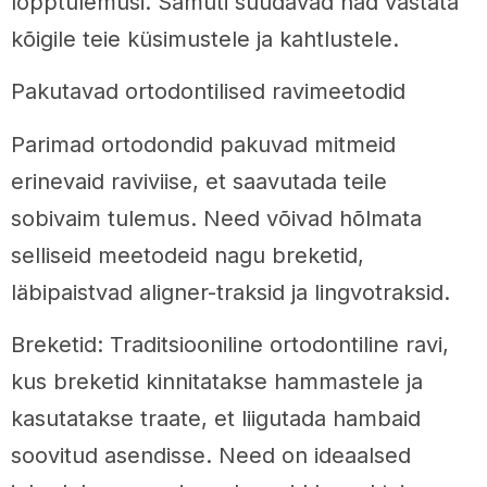
lõpptulemusi. Samuti suudavad nad vastata
kõigile teie küsimustele ja kahtlustele.
Pakutavad ortodontilised ravimeetodid
Parimad ortodondid pakuvad mitmeid
erinevaid raviviise, et saavutada teile
sobivaim tulemus. Need võivad hõlmata
selliseid meetodeid nagu breketid,
läbipaistvad aligner-traksid ja lingvotraksid.
Breketid: Traditsiooniline ortodontiline ravi,
kus breketid kinnitatakse hammastele ja
kasutatakse traate, et liigutada hambaid
soovitud asendisse. Need on ideaalsed