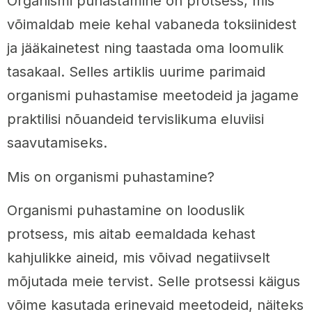
Organismi puhastamine on protsess, mis
võimaldab meie kehal vabaneda toksiinidest
ja jääkainetest ning taastada oma loomulik
tasakaal. Selles artiklis uurime parimaid
organismi puhastamise meetodeid ja jagame
praktilisi nõuandeid tervislikuma eluviisi
saavutamiseks.
Mis on organismi puhastamine?
Organismi puhastamine on looduslik
protsess, mis aitab eemaldada kehast
kahjulikke aineid, mis võivad negatiivselt
mõjutada meie tervist. Selle protsessi käigus
võime kasutada erinevaid meetodeid, näiteks