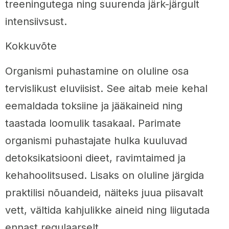
treeningutega ning suurenda järk-järgult
intensiivsust.
Kokkuvõte
Organismi puhastamine on oluline osa
tervislikust eluviisist. See aitab meie kehal
eemaldada toksiine ja jääkaineid ning
taastada loomulik tasakaal. Parimate
organismi puhastajate hulka kuuluvad
detoksikatsiooni dieet, ravimtaimed ja
kehahoolitsused. Lisaks on oluline järgida
praktilisi nõuandeid, näiteks juua piisavalt
vett, vältida kahjulikke aineid ning liigutada
ennast regulaarselt.