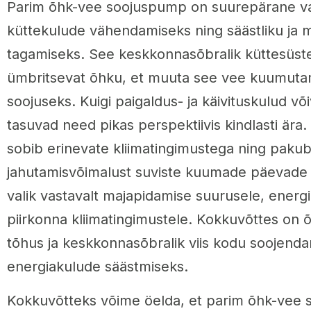
Parim õhk-vee soojuspump on suurepärane va
küttekulude vähendamiseks ning säästliku ja 
tagamiseks. See keskkonnasõbralik küttesüs
ümbritsevat õhku, et muuta see vee kuumutam
soojuseks. Kuigi paigaldus- ja käivituskulud v
tasuvad need pikas perspektiivis kindlasti är
sobib erinevate kliimatingimustega ning pakub
jahutamisvõimalust suviste kuumade päevade j
valik vastavalt majapidamise suurusele, energ
piirkonna kliimatingimustele. Kokkuvõttes on
tõhus ja keskkonnasõbralik viis kodu soojend
energiakulude säästmiseks.
Kokkuvõtteks võime öelda, et parim õhk-vee