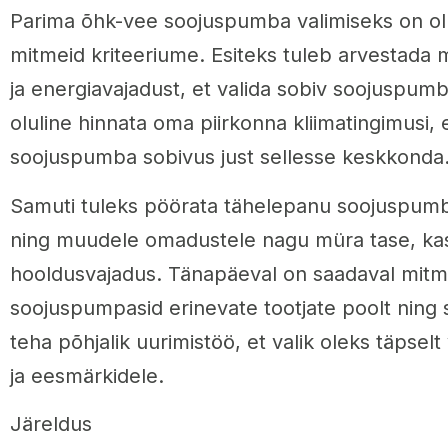
Parima õhk-vee soojuspumba valimiseks on ol
mitmeid kriteeriume. Esiteks tuleb arvestada 
ja energiavajadust, et valida sobiv soojuspum
oluline hinnata oma piirkonna kliimatingimusi, 
soojuspumba sobivus just sellesse keskkonda
Samuti tuleks pöörata tähelepanu soojuspumba
ning muudele omadustele nagu müra tase, ka
hooldusvajadus. Tänapäeval on saadaval mitm
soojuspumpasid erinevate tootjate poolt ning 
teha põhjalik uurimistöö, et valik oleks täpselt
ja eesmärkidele.
Järeldus