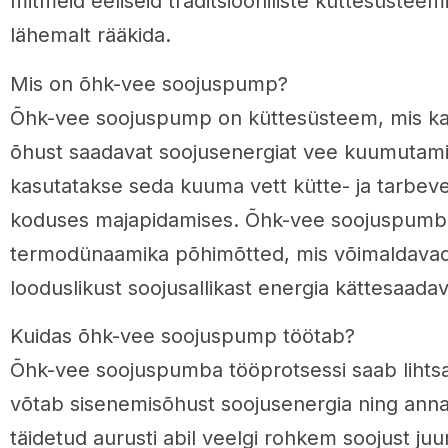
mitmeid eeliseid traditsiooniliste küttesüsteem
lähemalt rääkida.
Mis on õhk-vee soojuspump?
Õhk-vee soojuspump on küttesüsteem, mis ka
õhust saadavat soojusenergiat vee kuumutami
kasutatakse seda kuuma vett kütte- ja tarbe
koduses majapidamises. Õhk-vee soojuspumba
termodünaamika põhimõtted, mis võimaldavad
looduslikust soojusallikast energia kättesaad
Kuidas õhk-vee soojuspump töötab?
Õhk-vee soojuspumba tööprotsessi saab lihtsa
võtab sisenemisõhust soojusenergia ning anna
täidetud aurusti abil veelgi rohkem soojust juu