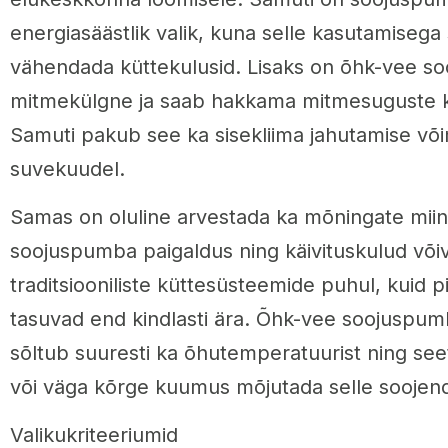
energiasäästlik valik, kuna selle kasutamisega 
vähendada küttekulusid. Lisaks on õhk-vee s
mitmekülgne ja saab hakkama mitmesuguste k
Samuti pakub see ka sisekliima jahutamise võ
suvekuudel.
Samas on oluline arvestada ka mõningate mii
soojuspumba paigaldus ning käivituskulud või
traditsiooniliste küttesüsteemide puhul, kuid p
tasuvad end kindlasti ära. Õhk-vee soojuspumb
sõltub suuresti ka õhutemperatuurist ning see
või väga kõrge kuumus mõjutada selle soojen
Valikukriteeriumid