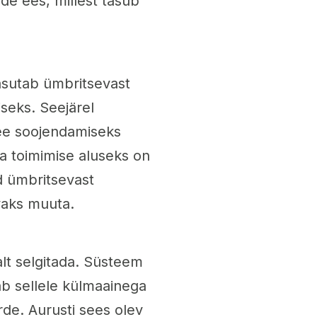
ide ees, millest tasub
sutab ümbritsevast
seks. Seejärel
vee soojendamiseks
 toimimise aluseks on
 ümbritsevast
avaks muuta.
lt selgitada. Süsteem
b sellele külmaainega
rde. Aurusti sees olev