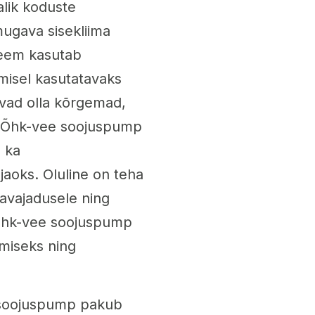
lik koduste
mugava sisekliima
teem kasutab
isel kasutatavaks
õivad olla kõrgemad,
a. Õhk-vee soojuspump
 ka
aoks. Oluline on teha
iavajadusele ning
 õhk-vee soojuspump
amiseks ning
 soojuspump pakub