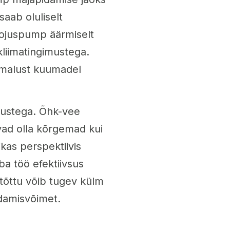
saab oluliselt
oojuspump äärmiselt
liimatingimustega.
imalust kuumadel
nustega. Õhk-vee
vad olla kõrgemad kui
ikas perspektiivis
a töö efektiivsus
tõttu võib tugev külm
damisvõimet.