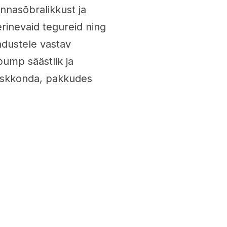
nnasõbralikkust ja
erinevaid tegureid ning
jadustele vastav
ump säästlik ja
eskkonda, pakkudes