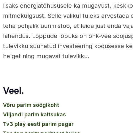
lisaks energiatõhususele ka mugavust, keskko
mitmekülgsust. Selle valikul tuleks arvestada 
teha põhjalik uurimistöö, et leida just enda va
lahendus. Lõppude lõpuks on õhk-vee soojusp
tulevikku suunatud investeering kodusesse k
helget ning mugavat tulevikku.
Veel.
võru parim söögikoht
viljandi parim kaltsukas
tv3 play eesti parim pagar