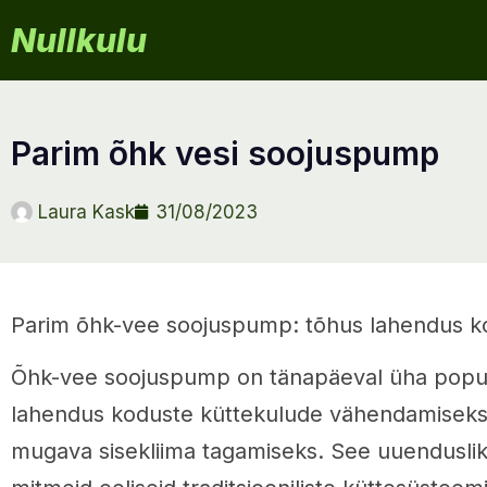
Nullkulu
parim õhk vesi soojuspump
Laura Kask
31/08/2023
Parim õhk-vee soojuspump: tõhus lahendus 
Õhk-vee soojuspump on tänapäeval üha pop
lahendus koduste küttekulude vähendamiseks 
mugava sisekliima tagamiseks. See uuendusli