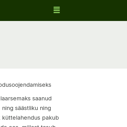
kodusoojendamiseks
ulaarsemaks saanud
ning säästliku ning
k küttelahendus pakub