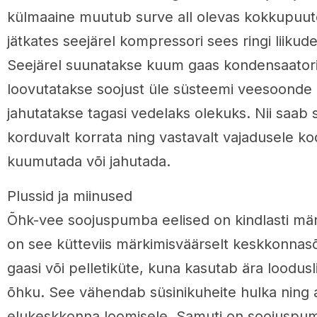
külmaaine muutub surve all olevas kokkupuute
jätkates seejärel kompressori sees ringi liiku
Seejärel suunatakse kuum gaas kondensaatori
loovutatakse soojust üle süsteemi veesoonde 
jahutatakse tagasi vedelaks olekuks. Nii saab
korduvalt korrata ning vastavalt vajadusele k
kuumutada või jahutada.
Plussid ja miinused
Õhk-vee soojuspumba eelised on kindlasti mär
on see kütteviis märkimisväärselt keskkonnasõ
gaasi või pelletiküte, kuna kasutab ära loodusli
õhku. See vähendab süsinikuheite hulka ning
elukeskkonna loomisele. Samuti on soojuspu