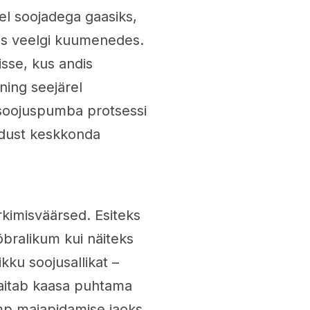
l soojadega gaasiks,
des veelgi kuumenedes.
sse, kus andis
ning seejärel
 soojuspumba protsessi
odust keskkonda
kimisväärsed. Esiteks
bralikum kui näiteks
kku soojusallikat –
 aitab kaasa puhtama
mp majapidamise jaoks