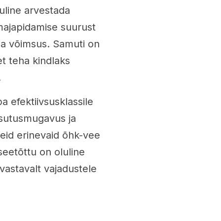
uline arvestada
majapidamise suurust
ba võimsus. Samuti on
et teha kindlaks
.
 efektiivsusklassile
sutusmugavus ja
eid erinevaid õhk-vee
seetõttu on oluline
 vastavalt vajadustele