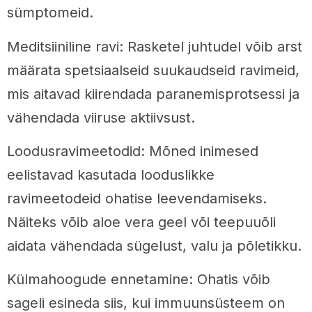
sümptomeid.
Meditsiiniline ravi: Rasketel juhtudel võib arst
määrata spetsiaalseid suukaudseid ravimeid,
mis aitavad kiirendada paranemisprotsessi ja
vähendada viiruse aktiivsust.
Loodusravimeetodid: Mõned inimesed
eelistavad kasutada looduslikke
ravimeetodeid ohatise leevendamiseks.
Näiteks võib aloe vera geel või teepuuõli
aidata vähendada sügelust, valu ja põletikku.
Külmahoogude ennetamine: Ohatis võib
sageli esineda siis, kui immuunsüsteem on