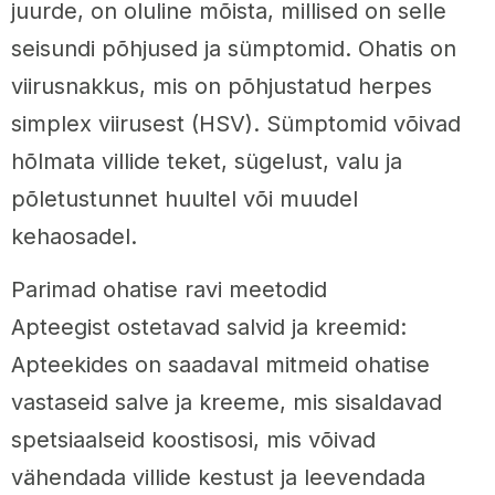
juurde, on oluline mõista, millised on selle
seisundi põhjused ja sümptomid. Ohatis on
viirusnakkus, mis on põhjustatud herpes
simplex viirusest (HSV). Sümptomid võivad
hõlmata villide teket, sügelust, valu ja
põletustunnet huultel või muudel
kehaosadel.
Parimad ohatise ravi meetodid
Apteegist ostetavad salvid ja kreemid:
Apteekides on saadaval mitmeid ohatise
vastaseid salve ja kreeme, mis sisaldavad
spetsiaalseid koostisosi, mis võivad
vähendada villide kestust ja leevendada