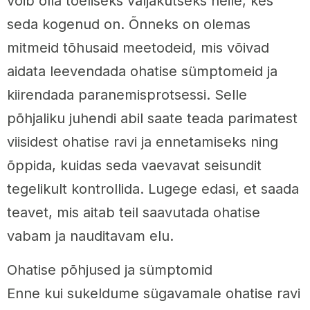
võib olla tõeliseks väljakutseks neile, kes
seda kogenud on. Õnneks on olemas
mitmeid tõhusaid meetodeid, mis võivad
aidata leevendada ohatise sümptomeid ja
kiirendada paranemisprotsessi. Selle
põhjaliku juhendi abil saate teada parimatest
viisidest ohatise ravi ja ennetamiseks ning
õppida, kuidas seda vaevavat seisundit
tegelikult kontrollida. Lugege edasi, et saada
teavet, mis aitab teil saavutada ohatise
vabam ja nauditavam elu.
Ohatise põhjused ja sümptomid
Enne kui sukeldume sügavamale ohatise ravi