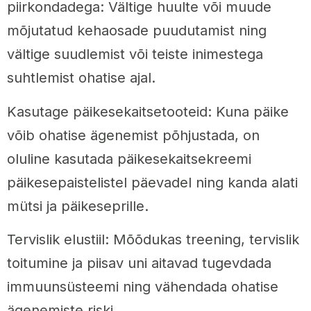
piirkondadega: Vältige huulte või muude
mõjutatud kehaosade puudutamist ning
vältige suudlemist või teiste inimestega
suhtlemist ohatise ajal.
Kasutage päikesekaitsetooteid: Kuna päike
võib ohatise ägenemist põhjustada, on
oluline kasutada päikesekaitsekreemi
päikesepaistelistel päevadel ning kanda alati
mütsi ja päikeseprille.
Tervislik elustiil: Mõõdukas treening, tervislik
toitumine ja piisav uni aitavad tugevdada
immuunsüsteemi ning vähendada ohatise
ägenemiste riski.