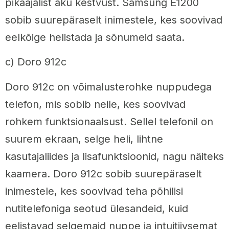
pikaajalist aku kestvust. Samsung E1200
sobib suurepäraselt inimestele, kes soovivad
eelkõige helistada ja sõnumeid saata.
c) Doro 912c
Doro 912c on võimalusterohke nuppudega
telefon, mis sobib neile, kes soovivad
rohkem funktsionaalsust. Sellel telefonil on
suurem ekraan, selge heli, lihtne
kasutajaliides ja lisafunktsioonid, nagu näiteks
kaamera. Doro 912c sobib suurepäraselt
inimestele, kes soovivad teha põhilisi
nutitelefoniga seotud ülesandeid, kuid
eelistavad selgemaid nuppe ja intuitiivsemat