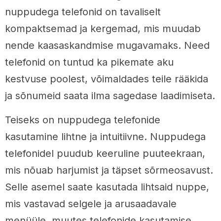
nuppudega telefonid on tavaliselt
kompaktsemad ja kergemad, mis muudab
nende kaasaskandmise mugavamaks. Need
telefonid on tuntud ka pikemate aku
kestvuse poolest, võimaldades teile rääkida
ja sõnumeid saata ilma sagedase laadimiseta.
Teiseks on nuppudega telefonide
kasutamine lihtne ja intuitiivne. Nuppudega
telefonidel puudub keeruline puuteekraan,
mis nõuab harjumist ja täpset sõrmeosavust.
Selle asemel saate kasutada lihtsaid nuppe,
mis vastavad selgele ja arusaadavale
menüüle, muutes telefonide kasutamise