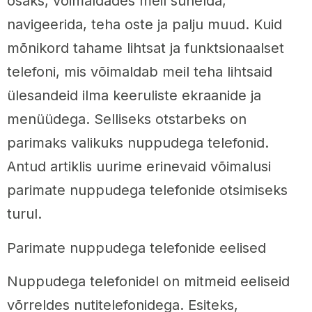
osaks, võimaldades meil suhelda,
navigeerida, teha oste ja palju muud. Kuid
mõnikord tahame lihtsat ja funktsionaalset
telefoni, mis võimaldab meil teha lihtsaid
ülesandeid ilma keeruliste ekraanide ja
menüüdega. Selliseks otstarbeks on
parimaks valikuks nuppudega telefonid.
Antud artiklis uurime erinevaid võimalusi
parimate nuppudega telefonide otsimiseks
turul.
Parimate nuppudega telefonide eelised
Nuppudega telefonidel on mitmeid eeliseid
võrreldes nutitelefonidega. Esiteks,