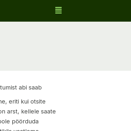
htumist abi saab
, eriti kui otsite
on arst, kellele saate
poole pöörduda