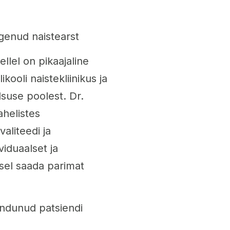
ogenud naistearst
llel on pikaajaline
ooli naistekliinikus ja
suse poolest. Dr.
ahelistes
aliteedi ja
iduaalset ja
isel saada parimat
ndunud patsiendi