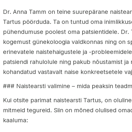
Dr. Anna Tamm on teine suurepärane naistears
Tartus pöörduda. Ta on tuntud oma inimlikkuse
pühendumuse poolest oma patsientidele. Dr.
kogemust günekoloogia valdkonnas ning on sp
erinevatele naistehaigustele ja -probleemide
patsiendi rahulolule ning pakub nõustamist ja 
kohandatud vastavalt naise konkreetsetele vaj
### Naistearsti valimine – mida peaksin tead
Kui otsite parimat naistearsti Tartus, on olulin
mitmeid tegureid. Siin on mõned olulised oma
kaaluma: