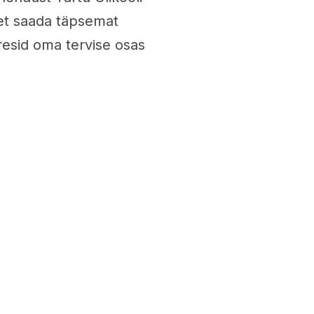
 et saada täpsemat
uresid oma tervise osas