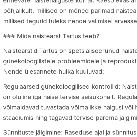
erinevate naistehaiguste korral. Käesolevas ar
põhjalikult, millised on mõned parimad naistea
millised tegurid tuleks nende valimisel arvesse
### Mida naistearst Tartus teeb?
Naistearstid Tartus on spetsialiseerunud naiste
günekoloogilistele probleemidele ja reprodukti
Nende ülesannete hulka kuuluvad:
Regulaarsed günekoloogilised kontrollid: Naist
on oluline iga naise tervise seisukohalt. Regul
võimaldavad tuvastada võimalikke haigusi või 
staadiumis ning tagavad tervise parema jälgim
Sünnituste jälgimine: Raseduse ajal ja sünnitu