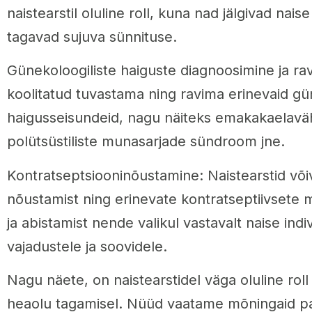
naistearstil oluline roll, kuna nad jälgivad naise
tagavad sujuva sünnituse.
Günekoloogiliste haiguste diagnoosimine ja rav
koolitatud tuvastama ning ravima erinevaid güne
haigusseisundeid, nagu näiteks emakakaelaväh
polütsüstiliste munasarjade sündroom jne.
Kontratseptsiooninõustamine: Naistearstid võ
nõustamist ning erinevate kontratseptiivsete 
ja abistamist nende valikul vastavalt naise indi
vajadustele ja soovidele.
Nagu näete, on naistearstidel väga oluline roll 
heaolu tagamisel. Nüüd vaatame mõningaid pa