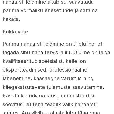
nahaarsti leidmine aitab sul saavutada
parima võimaliku enesetunde ja särama
hakata.
Kokkuvõte
Parima nahaarsti leidmine on ülioluline, et
tagada sinu naha tervis ja ilu. Oluline on leida
kvalifitseeritud spetsialist, kellel on
ekspertteadmised, professionaalne
lähenemine, kaasaegne varustus ning
käegakatsutavate tulemuste saavutamine.
Kasuta kliendiarvustusi, uurimistööd ja
soovitusi, et teha teadlik valik nahaarsti
suhtes. Ära viivita – alusta juba täna oma