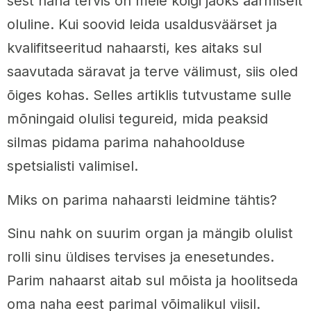
sest naha tervis on meie kõigi jaoks äärmiselt
oluline. Kui soovid leida usaldusväärset ja
kvalifitseeritud nahaarsti, kes aitaks sul
saavutada säravat ja terve välimust, siis oled
õiges kohas. Selles artiklis tutvustame sulle
mõningaid olulisi tegureid, mida peaksid
silmas pidama parima nahahoolduse
spetsialisti valimisel.
Miks on parima nahaarsti leidmine tähtis?
Sinu nahk on suurim organ ja mängib olulist
rolli sinu üldises tervises ja enesetundes.
Parim nahaarst aitab sul mõista ja hoolitseda
oma naha eest parimal võimalikul viisil.