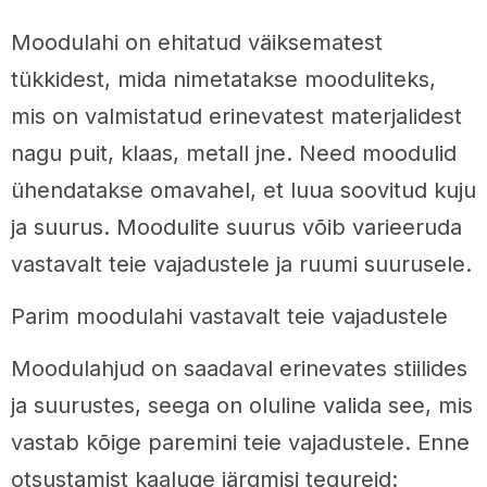
Moodulahi on ehitatud väiksematest
tükkidest, mida nimetatakse mooduliteks,
mis on valmistatud erinevatest materjalidest
nagu puit, klaas, metall jne. Need moodulid
ühendatakse omavahel, et luua soovitud kuju
ja suurus. Moodulite suurus võib varieeruda
vastavalt teie vajadustele ja ruumi suurusele.
Parim moodulahi vastavalt teie vajadustele
Moodulahjud on saadaval erinevates stiilides
ja suurustes, seega on oluline valida see, mis
vastab kõige paremini teie vajadustele. Enne
otsustamist kaaluge järgmisi tegureid: