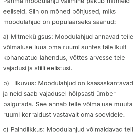
Parima moodulahju valimine pakub mitmeid
eeliseid. Siin on mõned põhjused, miks
moodulahjud on populaarseks saanud:
a) Mitmekülgsus: Moodulahjud annavad teile
võimaluse luua oma ruumi suhtes täielikult
kohandatud lahendus, võttes arvesse teie
vajadusi ja stiili eelistusi.
b) Liikuvus: Moodulahjud on kaasaskantavad
ja neid saab vajadusel hõlpsasti ümber
paigutada. See annab teile võimaluse muuta
ruumi korraldust vastavalt oma soovidele.
c) Paindlikkus: Moodulahjud võimaldavad teil