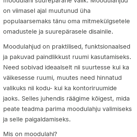
moodulahi suurepärane valik. Moodulahjud
on viimasel ajal muutunud üha
populaarsemaks tänu oma mitmekülgsetele
omadustele ja suurepärasele disainile.
Moodulahjud on praktilised, funktsionaalsed
ja pakuvad paindlikkust ruumi kasutamiseks.
Need sobivad ideaalselt nii suurtesse kui ka
väikesesse ruumi, muutes need hinnatud
valikuks nii kodu- kui ka kontoriruumide
jaoks. Selles juhendis räägime kõigest, mida
peate teadma parima moodulahju valimiseks
ja selle paigaldamiseks.
Mis on moodulahi?