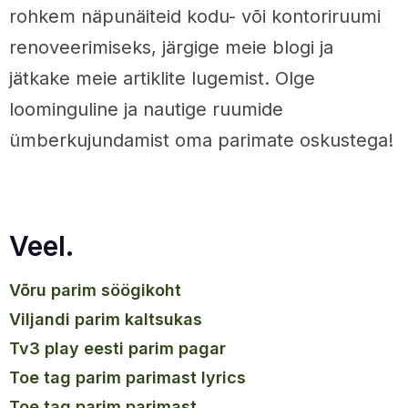
rohkem näpunäiteid kodu- või kontoriruumi
renoveerimiseks, järgige meie blogi ja
jätkake meie artiklite lugemist. Olge
loominguline ja nautige ruumide
ümberkujundamist oma parimate oskustega!
Veel.
võru parim söögikoht
viljandi parim kaltsukas
tv3 play eesti parim pagar
toe tag parim parimast lyrics
toe tag parim parimast