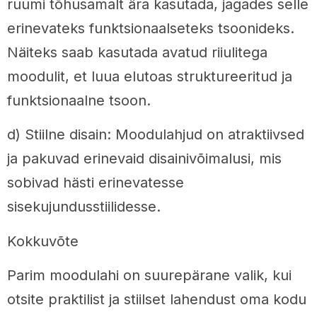
ruumi tõhusamalt ära kasutada, jagades selle
erinevateks funktsionaalseteks tsoonideks.
Näiteks saab kasutada avatud riiulitega
moodulit, et luua elutoas struktureeritud ja
funktsionaalne tsoon.
d) Stiilne disain: Moodulahjud on atraktiivsed
ja pakuvad erinevaid disainivõimalusi, mis
sobivad hästi erinevatesse
sisekujundusstiilidesse.
Kokkuvõte
Parim moodulahi on suurepärane valik, kui
otsite praktilist ja stiilset lahendust oma kodu