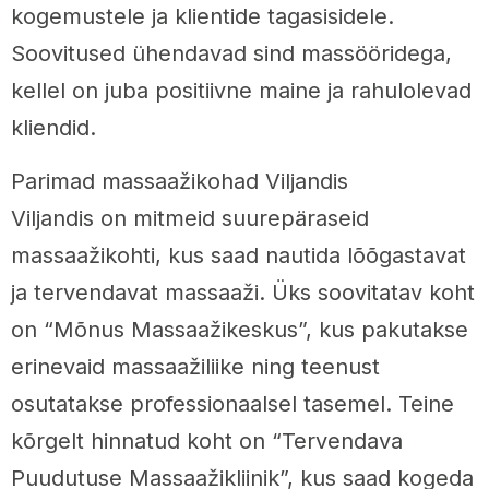
kogemustele ja klientide tagasisidele.
Soovitused ühendavad sind massööridega,
kellel on juba positiivne maine ja rahulolevad
kliendid.
Parimad massaažikohad Viljandis
Viljandis on mitmeid suurepäraseid
massaažikohti, kus saad nautida lõõgastavat
ja tervendavat massaaži. Üks soovitatav koht
on “Mõnus Massaažikeskus”, kus pakutakse
erinevaid massaažiliike ning teenust
osutatakse professionaalsel tasemel. Teine
kõrgelt hinnatud koht on “Tervendava
Puudutuse Massaažikliinik”, kus saad kogeda