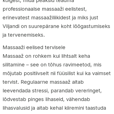
kõigest, mida peaksid teadma
professionaalse massaaži eelistest,
erinevatest massaažiliikidest ja miks just
Viljandi on suurepärane koht lõõgastumiseks
ja tervenemiseks.
Massaaži eelised tervisele
Massaaž on rohkem kui lihtsalt keha
silitamine – see on tõhus ravimeetod, mis
mõjutab positiivselt nii füüsilist kui ka vaimset
tervist. Regulaarne massaaž aitab
leevendada stressi, parandab vereringet,
lõdvestab pinges lihaseid, vähendab
lihasvalusid ja aitab kehal kiiremini taastuda