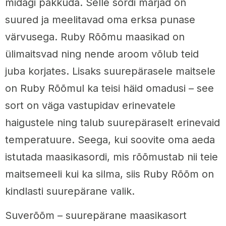
midagi pakkuda. Selle sordi marjad on
suured ja meelitavad oma erksa punase
värvusega. Ruby Rõõmu maasikad on
ülimaitsvad ning nende aroom võlub teid
juba korjates. Lisaks suurepärasele maitsele
on Ruby Rõõmul ka teisi häid omadusi – see
sort on väga vastupidav erinevatele
haigustele ning talub suurepäraselt erinevaid
temperatuure. Seega, kui soovite oma aeda
istutada maasikasordi, mis rõõmustab nii teie
maitsemeeli kui ka silma, siis Ruby Rõõm on
kindlasti suurepärane valik.
Suverõõm – suurepärane maasikasort