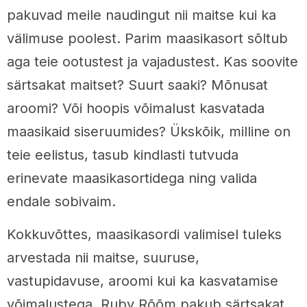
pakuvad meile naudingut nii maitse kui ka
välimuse poolest. Parim maasikasort sõltub
aga teie ootustest ja vajadustest. Kas soovite
särtsakat maitset? Suurt saaki? Mõnusat
aroomi? Või hoopis võimalust kasvatada
maasikaid siseruumides? Ükskõik, milline on
teie eelistus, tasub kindlasti tutvuda
erinevate maasikasortidega ning valida
endale sobivaim.
Kokkuvõttes, maasikasordi valimisel tuleks
arvestada nii maitse, suuruse,
vastupidavuse, aroomi kui ka kasvatamise
võimalustega. Ruby Rõõm pakub särtsakat