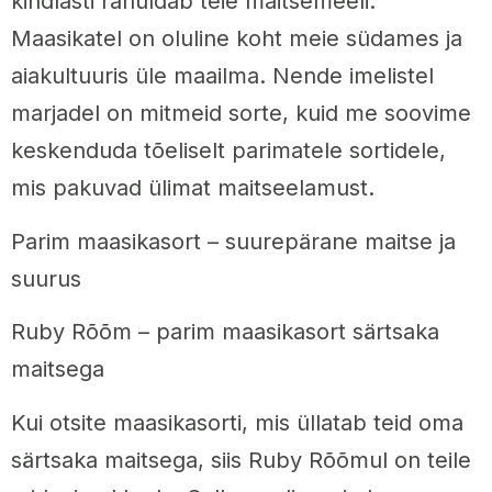
kindlasti rahuldab teie maitsemeeli.
Maasikatel on oluline koht meie südames ja
aiakultuuris üle maailma. Nende imelistel
marjadel on mitmeid sorte, kuid me soovime
keskenduda tõeliselt parimatele sortidele,
mis pakuvad ülimat maitseelamust.
Parim maasikasort – suurepärane maitse ja
suurus
Ruby Rõõm – parim maasikasort särtsaka
maitsega
Kui otsite maasikasorti, mis üllatab teid oma
särtsaka maitsega, siis Ruby Rõõmul on teile