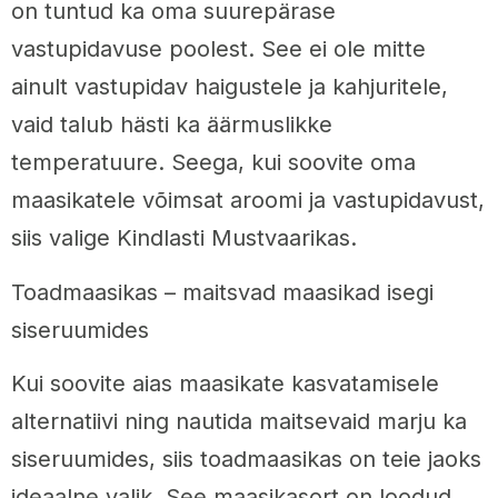
on tuntud ka oma suurepärase
vastupidavuse poolest. See ei ole mitte
ainult vastupidav haigustele ja kahjuritele,
vaid talub hästi ka äärmuslikke
temperatuure. Seega, kui soovite oma
maasikatele võimsat aroomi ja vastupidavust,
siis valige Kindlasti Mustvaarikas.
Toadmaasikas – maitsvad maasikad isegi
siseruumides
Kui soovite aias maasikate kasvatamisele
alternatiivi ning nautida maitsevaid marju ka
siseruumides, siis toadmaasikas on teie jaoks
ideaalne valik. See maasikasort on loodud