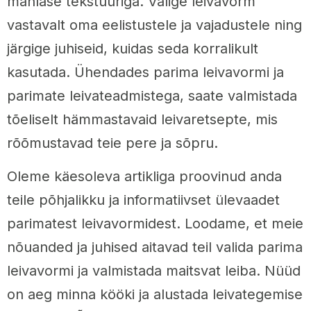
mahlase tekstuuriga. Valige leivavorm
vastavalt oma eelistustele ja vajadustele ning
järgige juhiseid, kuidas seda korralikult
kasutada. Ühendades parima leivavormi ja
parimate leivateadmistega, saate valmistada
tõeliselt hämmastavaid leivaretsepte, mis
rõõmustavad teie pere ja sõpru.
Oleme käesoleva artikliga proovinud anda
teile põhjalikku ja informatiivset ülevaadet
parimatest leivavormidest. Loodame, et meie
nõuanded ja juhised aitavad teil valida parima
leivavormi ja valmistada maitsvat leiba. Nüüd
on aeg minna kööki ja alustada leivategemise