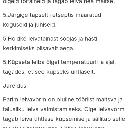
õigeid toitaineid ja tagab leiva hea maitse.
5.Järgige täpselt retseptis määratud
koguseid ja juhiseid.
5.Hoidke leivatainast soojas ja hästi
kerkimiseks piisavalt aega.
5.Küpseta leiba õigel temperatuuril ja ajal,
tagades, et see küpseks ühtlaselt.
Järeldus
Parim leivavorm on oluline tööriist maitsva ja
täiusliku leiva valmistamiseks. Õige leivavorm
tagab leiva ühtlase küpsemise ja säilitab selle