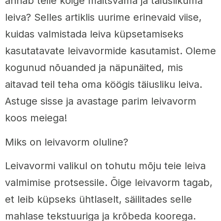
annab teile kõige maitsvama ja täiuslikuma
leiva? Selles artiklis uurime erinevaid viise,
kuidas valmistada leiva küpsetamiseks
kasutatavate leivavormide kasutamist. Oleme
kogunud nõuanded ja näpunäited, mis
aitavad teil teha oma köögis täiusliku leiva.
Astuge sisse ja avastage parim leivavorm
koos meiega!
Miks on leivavorm oluline?
Leivavormi valikul on tohutu mõju teie leiva
valmimise protsessile. Õige leivavorm tagab,
et leib küpseks ühtlaselt, säilitades selle
mahlase tekstuuriga ja krõbeda koorega.