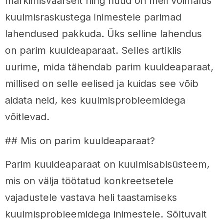
märkimisväärselt ning nüüd on meil võimalus
kuulmisraskustega inimestele parimad
lahendused pakkuda. Üks selline lahendus
on parim kuuldeaparaat. Selles artiklis
uurime, mida tähendab parim kuuldeaparaat,
millised on selle eelised ja kuidas see võib
aidata neid, kes kuulmisprobleemidega
võitlevad.
## Mis on parim kuuldeaparaat?
Parim kuuldeaparaat on kuulmisabisüsteem,
mis on välja töötatud konkreetsetele
vajadustele vastava heli taastamiseks
kuulmisprobleemidega inimestele. Sõltuvalt