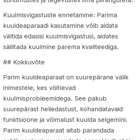
sündmustes ja tegevustes ilma piiranguteta.
Kuulmisvigastuste ennetamine: Parima
kuuldeaparaadi kasutamine võib aidata
vältida edasisi kuulmisvigastusi, aidates
säilitada kuulmine parema kvaliteediga.
## Kokkuvõte
Parim kuuldeaparaat on suurepärane valik
inimestele, kes võitlevad
kuulmisprobleemidega. See pakub
suurepärast heliedastust, kohandatavaid
funktsioone ja võimalust kuulda selgemini.
Parim kuuldeaparaat aitab parandada