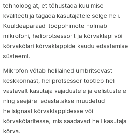
tehnoloogiat, et tõhustada kuulmise
kvaliteeti ja tagada kasutajatele selge heli.
Kuuldeaparaadi tööpõhimõte hõlmab
mikrofoni, heliprotsessorit ja kõrvaklapi või
kõrvakõlari kõrvaklappide kaudu edastamise
süsteemi.
Mikrofon võtab helilained ümbritsevast
keskkonnast, heliprotsessor töötleb heli
vastavalt kasutaja vajadustele ja eelistustele
ning seejärel edastatakse muudetud
helisignaal kõrvaklappidesse või
kõrvakõlaritesse, mis saadavad heli kasutaja
kõrva.