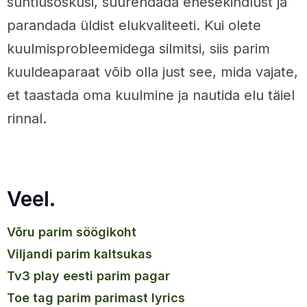
suhtlusoskusi, suurendada enesekindlust ja
parandada üldist elukvaliteeti. Kui olete
kuulmisprobleemidega silmitsi, siis parim
kuuldeaparaat võib olla just see, mida vajate,
et taastada oma kuulmine ja nautida elu täiel
rinnal.
Veel.
võru parim söögikoht
viljandi parim kaltsukas
tv3 play eesti parim pagar
toe tag parim parimast lyrics