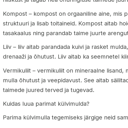
Kompost – kompost on orgaaniline aine, mis 
struktuuri ja lisab toitaineid. Kompost aitab ho
tasakaalus ning parandab taime juurte arengut
Liiv – liiv aitab parandada kuivi ja rasket muld
drenaaži ja õhutust. Liiv aitab ka seemnetel ki
Vermikuliit – vermikuliit on mineraalne lisand,
mulla õhutust ja veepidavust. See aitab säilita
taimede juured terved ja tugevad.
Kuidas luua parimat külvimulda?
Parima külvimulla tegemiseks järgige neid sa