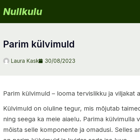
Nullkulu
parim külvimuld
Laura Kask
30/08/2023
Parim külvimuld – looma tervislikku ja viljakat 
Külvimuld on oluline tegur, mis mõjutab taime
ning seega ka meie aiaelu. Parima külvimulla v
mõista selle komponente ja omadusi. Selles arti