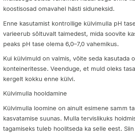
koostisosad omavahel hästi siduneksid.
Enne kasutamist kontrollige külvimulla pH tas
varieerub sõltuvalt taimedest, mida soovite ka
peaks pH tase olema 6,0–7,0 vahemikus.
Kui külvimuld on valmis, võite seda kasutada 
konteineritesse. Veenduge, et muld oleks tas
kergelt kokku enne külvi.
Külvimulla hooldamine
Külvimulla loomine on ainult esimene samm t
kasvatamise suunas. Mulla tervislikuks hoidmis
tagamiseks tuleb hoolitseda ka selle eest. Si