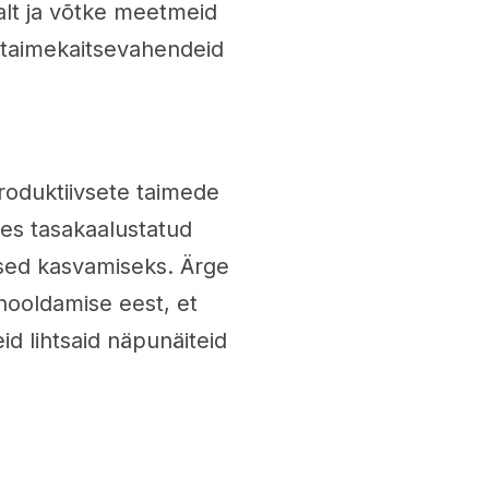
kalt ja võtke meetmeid
i taimekaitsevahendeid
produktiivsete taimede
tes tasakaalustatud
used kasvamiseks. Ärge
 hooldamise eest, et
d lihtsaid näpunäiteid