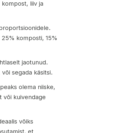
kompost, liiv ja
proportsioonidele.
t, 25% komposti, 15%
htlaselt jaotunud.
või segada käsitsi.
 peaks olema niiske,
tt või kuivendage
deaalis võiks
sutamist, et