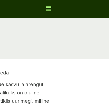
aeda
de kasvu ja arengut
alikuks on oluline
klis uurimegi, milline