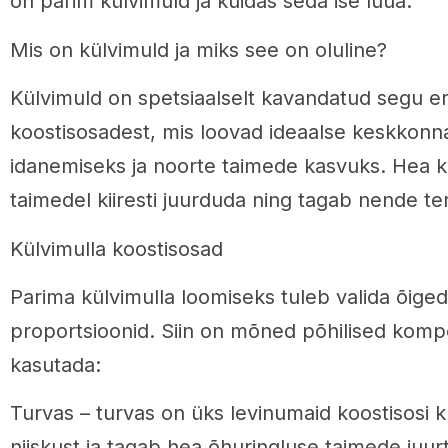
on parim külvimuld ja kuidas seda ise luua.
Mis on külvimuld ja miks see on oluline?
Külvimuld on spetsiaalselt kavandatud segu er
koostisosadest, mis loovad ideaalse keskkon
idanemiseks ja noorte taimede kasvuks. Hea k
taimedel kiiresti juurduda ning tagab nende terv
Külvimulla koostisosad
Parima külvimulla loomiseks tuleb valida õige
proportsioonid. Siin on mõned põhilised komp
kasutada:
Turvas – turvas on üks levinumaid koostisosi kü
niiskust ja tagab hea õhuringluse taimede juurt