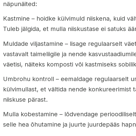
näpunäited:
Kastmine – hoidke külvimuld niiskena, kuid välti
Tuleb jälgida, et mulla niiskustase ei satuks ä
Muldade viljastamine – lisage regulaarselt väet
vastavalt taimeliigile ja nende kasvustaadiumil
väetisi, näiteks komposti või kastmiseks sobili
Umbrohu kontroll – eemaldage regulaarselt
külvimullast, et vältida nende konkureerimist t
niiskuse pärast.
Mulla kobestamine – lõdvendage perioodiliselt
selle hea õhutamine ja juurte juurdepääs hapn