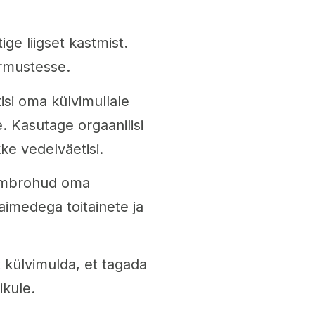
ge liigset kastmist.
ärmustesse.
isi oma külvimullale
e. Kasutage orgaanilisi
kke vedelväetisi.
 umbrohud oma
aimedega toitainete ja
 külvimulda, et tagada
ikule.