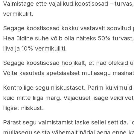
Valmistage ette vajalikud koostisosad – turvas, 
vermikuliit.
Segage koostisosad kokku vastavalt soovitud 
Hea üldine suhe võib olla näiteks 50% turvas
liiva ja 10% vermikuliiti.
Segage koostisosad hoolikalt, et nad oleksid ü
Võite kasutada spetsiaalset mullasegu masinat 
Kontrollige segu niiskustaset. Parim külvimuld
kuid mitte liiga märg. Vajadusel lisage veidi ve
liigset niiskust.
Pärast segu valmistamist laske sellel settida. I
mullasegu seista vähemalt nädal aega enne ka