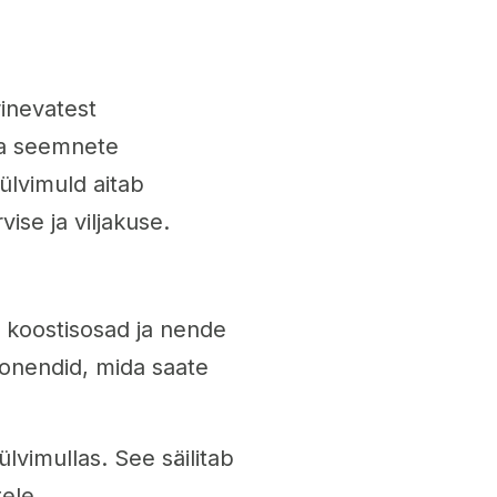
inevatest
na seemnete
ülvimuld aitab
ise ja viljakuse.
d koostisosad ja nende
onendid, mida saate
lvimullas. See säilitab
ele.