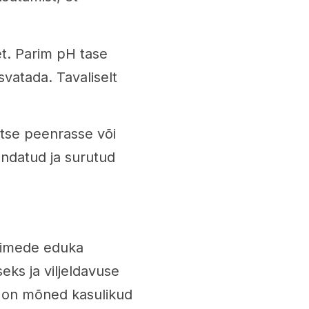
et. Parim pH tase
svatada. Tavaliselt
otse peenrasse või
andatud ja surutud
aimede eduka
eks ja viljeldavuse
in on mõned kasulikud