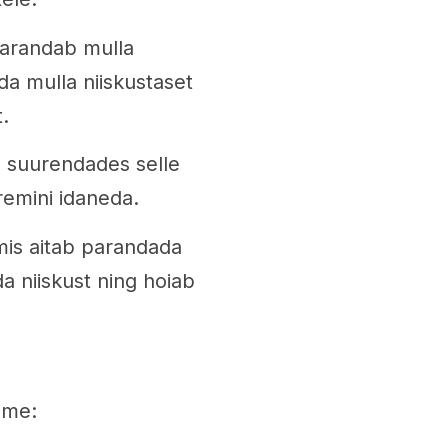
parandab mulla
ida mulla niiskustaset
.
a, suurendades selle
iremini idaneda.
 mis aitab parandada
da niiskust ning hoiab
mme: